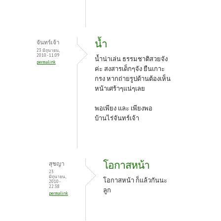
น้ำ
จันทร์เจ้า
23 มิถุนายน,
2010 - 11:09
น้ำน่าเล่น ธรรมชาติสวยจัง
permalink
ค่ะ สงสารเด็กๆจัง ยืนเกาะ
กรง หากถ่ายรูปด้านต้องเห็น
หน้าเศร้าๆแน่ๆเลย
พอเพียง และ เพียงพอ
บ้านไร่จันทร์เจ้า
โอกาสหน้า
สุชญา
23
มิถุนายน,
โอกาสหน้า ก็แล้วกันนะ
2010 -
22:38
ลูก
permalink