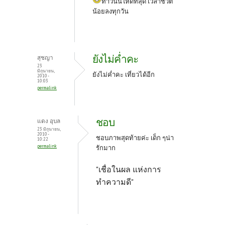
ทำวันนี้ให้ดีที่สุด เวลาชีวิต
น้อยลงทุกวัน
ยังไม่ค่ำคะ
สุชญา
23
มิถุนายน,
ยังไม่ค่ำคะ เที่ยวได้อีก
2010 -
10:03
permalink
ชอบ
แดง อุบล
23 มิถุนายน,
2010 -
ชอบภาพสุดท้ายค่ะ เด็ก ๆน่า
10:22
permalink
รักมาก
"เชื่อในผล แห่งการ
ทำความดี"