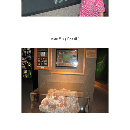
ฟอสซิว ( Fossil )