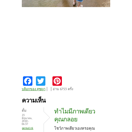
Fa
T
Pi
ce
w
nt
บล็อกของ สุชญา
อ่าน 6753 ครั้ง
b
itt
er
ความเห็น
o
er
es
ทำไมมีภาพเดียว
ตั้ม
o
t
23
คุณกลอย
มิถุนายน,
2010 -
k
06:37
โชว์ภาพเดียวเองหรอคุณ
permalink