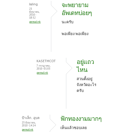
จะพยายาม
JaJing
23
อัพเดทบ่อยๆ
มิถุนายน,
2010 -
18:52
นะครับ
permalink
พอเพียง พอเพียง
อยู่แถว
KASETMCOT
7 กรกฎาคม,
ไหน
2010 - 01:03
permalink
สวนตั้งอยู่
จังหวัดอะไร
ครับ
ฟักทองงามมากๆ
ป้าเล็ก..อุบล
23 มิถุนายน,
2010 - 14:14
เห็นแล้วชอบเลย
permalink