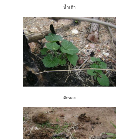
น้ำเต้า
ฝักทอง