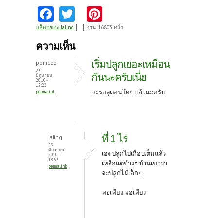
Fa
T
Pi
ce
w
nt
บล็อกของ JaJing
อ่าน 16803 ครั้ง
b
itt
er
ความเห็น
o
er
es
เริ่มปลูกเยอะเหมือน
pomcob
o
t
23
กันนะครับเนี่ย
มิถุนายน,
2010 -
k
12:23
จะรอดูตอนโตๆ แล้วนะครับ
permalink
ที่ 1 ไร่
JaJing
23
มิถุนายน,
เอง ปลูกไปเกือบเต็มแล้ว
2010 -
18:53
เหลือแต่ข้างๆ บ้านเขาว่า
permalink
จะปลูกไม้เล็กๆ
พอเพียง พอเพียง