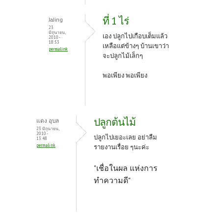
ที่ 1 ไร่
JaJing
23
มิถุนายน,
เอง ปลูกไปเกือบเต็มแล้ว
2010 -
18:53
เหลือแต่ข้างๆ บ้านเขาว่า
permalink
จะปลูกไม้เล็กๆ
พอเพียง พอเพียง
ปลูกต้นไม้
แดง อุบล
23 มิถุนายน,
2010 -
ปลูกไปเยอะเลย อย่าลืม
13:48
permalink
รายงานเรื่อย ๆนะค่ะ
"เชื่อในผล แห่งการ
ทำความดี"