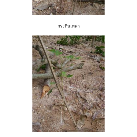
กระถินเทพา