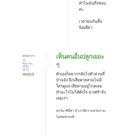
ทำไมมันถึงชอบ
ค่ะ
เวลาพบกันสั้น
นิดเดียว
เห็นคนอื่นปลูกเยอะ
amporn
23
ๆ
มิถุนายน,
2010 -
16:12
ตัวเองก็อยากกลับไปทำสวนที่
permalink
บ้านจัง นึกเสียดายสวนไม่มี
ใครดูแล เสียดายอยู่ไกลเลย
ทำอะไรไม่ได้ดั่งใจ น่าเศร้าจัง
เลยเรา
ทุกวินาทีมีค่า ถ้าเรามีความหวังเราจะ
ไม่เคยพ่ายแพ้