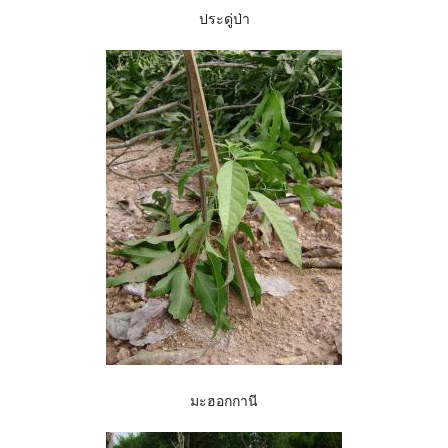
ประดู่ป่า
มะฮอกกานี