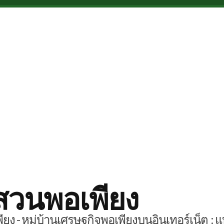
สวนพอเพียง
ยง - หมู่บ้านเศรษฐกิจพอเพียงบนอินเทอร์เน็ต : แ