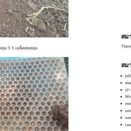
สมา
There
ลุม 3-5 เมล็ดต่อหลุม
สมา
jol
eka
ปา
Win
min
su
su
co