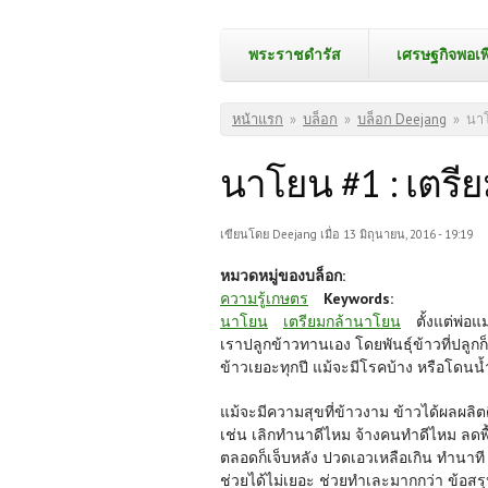
พระราชดำรัส
เศรษฐกิจพอเพ
คุณอยู่ที่นี่
หน้าแรก
»
บล็อก
»
บล็อก Deejang
»
นาโ
นาโยน #1 : เตรี
เขียนโดย
Deejang
เมื่อ 13 มิถุนายน, 2016 - 19:19
หมวดหมู่ของบล็อก:
ความรู้เกษตร
Keywords:
นาโยน
เตรียมกล้านาโยน
ตั้งแต่พ่อ
เราปลูกข้าวทานเอง โดยพันธุ์ข้าวที่ปลูกก
ข้าวเยอะทุกปี แม้จะมีโรคบ้าง หรือโดนน้
แม้จะมีความสุขที่ข้าวงาม ข้าวได้ผลผล
เช่น เลิกทำนาดีไหม จ้างคนทำดีไหม ลดพื้
ตลอดก็เจ็บหลัง ปวดเอวเหลือเกิน ทำนาที 
ช่วยได้ไม่เยอะ ช่วยทำเละมากกว่า ข้อส