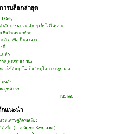
การบล็อกล่าสุด
ad Only
ีทำสับปะรดกวน ง่ายๆ เก็บไว้ได้นาน
งเดินในสวนกล้วย
กกล้วยเพื่อเป็นอาหาร
ๆนี้
นแล้ว
ูกาล(ทดสอบเขียน)
ลองใช้ดินขุยไผ่เป็นวัสดุในการปลูกบอน
ามหลัง
บครุฑลังกา
เพิ่มเติม
ทึกแนะนำ
ทวนเศรษฐกิจพอเพียง
วัติเขียว(The Green Revolution)