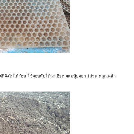
่ดีจังไม่ได้ร่อน ใช้จอบสับให้ละเอียด ผสมปุ๋ยคอก 1ส่วน คลุกเคล้า