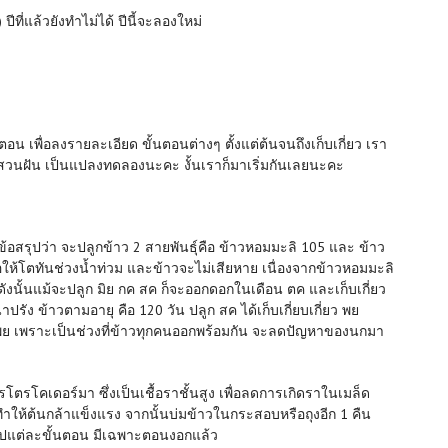
ปีที่แล้วยังทำไม่ได้ ปีนี้จะลองใหม่
อน เพื่อลงรายละเอียด ขั้นตอนต่างๆ ตั้งแต่ต้นจนถึงเก็บเกี่ยว เรา
่สวนฝัน เป็นแปลงทดลองนะคะ งั้นเราก็มาเริ่มกันเลยนะคะ
ง ได้ข้อสรุปว่า จะปลูกข้าว 2 สายพันธุ์คือ ข้าวหอมมะลิ 105 และ ข้าว
ื่อให้โตทันช่วงน้ำท่วม และข้าวจะไม่เสียหาย เนื่องจากข้าวหอมมะลิ
ังนั้นแม้จะปลูก มิย กค สค ก็จะออกดอกในเดือน ตค และเก็บเกี่ยว
าปรัง ข้าวตามอายุ คือ 120 วัน ปลูก สค ได้เก็บเกี่ยบเกี่ยว พย
วง พย เพราะเป็นช่วงที่ข้าวทุกคนออกพร้อมกัน จะลดปัญหาของนกมา
โตรโคเดอร์มา ซึ่งเป็นเชื้อราชั้นสูง เพื่อลดการเกิดราในเมล็ด
ให้ต้นกล้าแข็งแรง จากนั้นบ่มข้าวในกระสอบหรือถุงอีก 1 คืน
ีรูปแต่ละขั้นตอน มีเฉพาะตอนงอกแล้ว