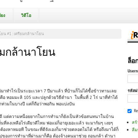
ียง
วิดีโอ
ยน #1 : เตรียมกล้านาโยน
ยมกล้านาโยน
ล็อ
Usern
รหัสผ
แม่มาทำไร่เป็นระยะเวลา 7 ปีมาแล้ว ที่บ้านก็ไม่ได้ซื้อข้าวทานเลย
็คือ หอมมะลิ 105 และปลูกด้วยวิธีดำนา ในพื้นที่ 2 ไร่ นาที่ทำได้
ำท่วมในบางปี แต่ก็ถือว่าพอกิน พอแบ่งปัน
R
ิตดี แต่ความหนื่อยยากในการทำนาก็ยังเป็นหัวข้อสนทนาในบ้าน
สร้
นที่ลงเหลือไร่เดียวดีไหม พ่อแม่ก็อายุเยอะแล้ว จะมาก้มๆ เงยๆ
ต้องหาหมอที ในขณะที่ดีจังเองก็มาช่วยตลอดไม่ได้ หรือถึงมาได้ก็
ลืม
รุปของการทำนาที่ผ่านมาก็คือ ต้องจ้างคนมาช่วย ถอนกล้า ดำนา