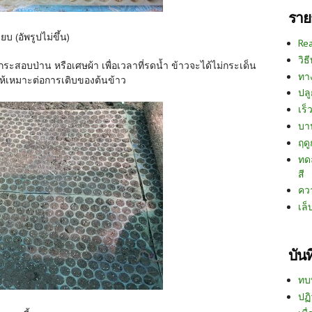
ราย
 (อัพรูปไม่ขึ้น)
Re
วิธ
ะสอบป่าน หรือเศษผ้า เพื่อเวลาที่รดน้ำ ข้าวจะได้ไม่กระเด็น
ทา
ห้เหมาะต่อการเติบของต้นข้าว
ปลู
เร็ว
บา
ฤด
ทด
สี
คว
เล็
บัน
ทบ
ปฏิ