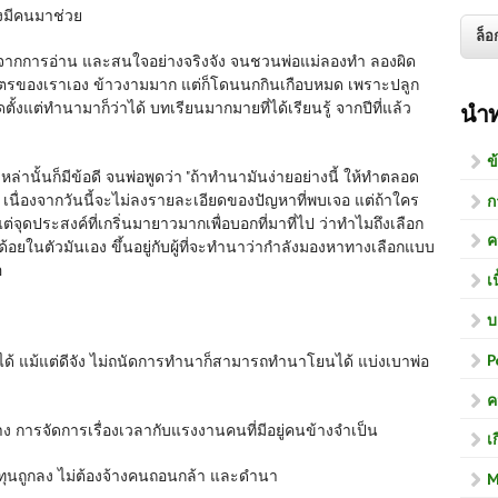
้องมีคนมาช่วย
กคลิป จากการอ่าน และสนใจอย่างจริงจัง จนชวนพ่อแม่ลองทำ ลองผิด
ตรของเราเอง ข้าวงามมาก แต่ก็โดนนกกินเกือบหมด เพราะปลูก
สุดตั้งแต่ทำนามาก็ว่าได้ บทเรียนมากมายที่ได้เรียนรู้ จากปีที่แล้ว
นำ
ข
านั้นก็มีข้อดี จนพ่อพูดว่า "ถ้าทำนามันง่ายอย่างนี้ ให้ทำตลอด
น" เนื่องจากวันนี้จะไม่ลงรายละเอียดของปัญหาที่พบเจอ แต่ถ้าใคร
ก
จุดประสงค์ที่เกริ่นมายาวมากเพื่อบอกที่มาที่ไป ว่าทำไมถึงเลือก
ค
ยในตัวมันเอง ขึ้นอยู่กับผู้ที่จะทำนาว่ากำลังมองหาทางเลือกแบบ
อ
เ
บ
P
ำได้ แม้แต่ดีจัง ไม่ถนัดการทำนาก็สามารถทำนาโยนได้ แบ่งเบาพ่อ
ค
าง การจัดการเรื่องเวลากับแรงงานคนที่มีอยู่คนข้างจำเป็น
เ
ทุนถูกลง ไม่ต้องจ้างคนถอนกล้า และดำนา
M