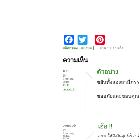
Fa
T
Pi
ce
w
nt
บล็อกของ แดง อุบล
อ่าน 10013 ครั้ง
b
itt
er
ความเห็น
o
er
es
ตัวอบ่าง
นาย
o
t
29
มิถุนายน,
ขยันทั้งสองสามีภร
2010 -
k
15:48
permalink
ขออภัยและขอบคุณ
เฮ้อ !!
pomcob
29
มิถุนายน,
อยากให้ถึงวันศุกร์เร็วๆ
2010 -