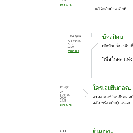
15:55
permalink
จะได้กลับบ้าน เสียที
น้องป้อม
แดง อุบล
29 มิถุนายน,
2010 -
เมือบ้านก็อย่าลืมเ
16:10
permalink
"เชื่อในผล แห
ใครเอ่ยยืนกอด.....
คนตูล
29
มิถุนายน,
สาวตาคมที่ใหนยืนกอดต้น
2010 -
15:59
ลงไปพร้อมกับปุ๋ยแน่เลย
permalink
ต้นยาง...
ann