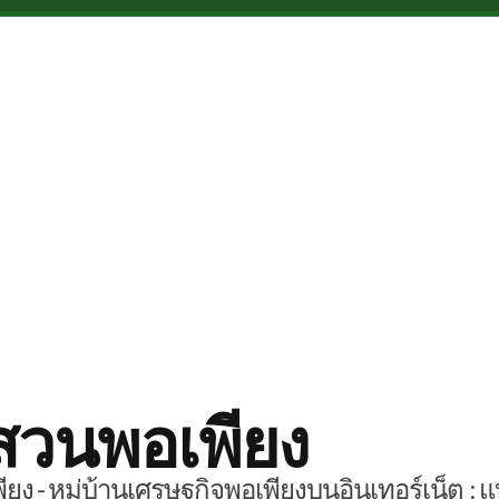
สวนพอเพียง
ยง - หมู่บ้านเศรษฐกิจพอเพียงบนอินเทอร์เน็ต : แ