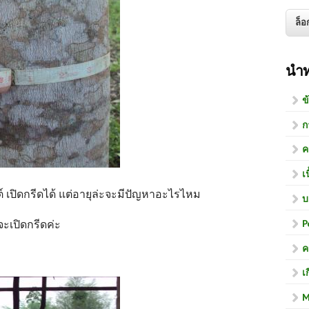
นำ
ข
ก
ค
เ
์ เปิดกรีดได้ แต่อายุล่ะจะมีปัญหาอะไรไหม
บ
P
จะเปิดกรีดค่ะ
ค
เ
M