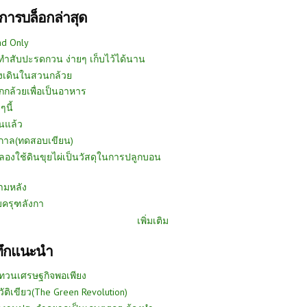
การบล็อกล่าสุด
ad Only
ีทำสับปะรดกวน ง่ายๆ เก็บไว้ได้นาน
งเดินในสวนกล้วย
กกล้วยเพื่อเป็นอาหาร
ๆนี้
นแล้ว
ูกาล(ทดสอบเขียน)
ลองใช้ดินขุยไผ่เป็นวัสดุในการปลูกบอน
ามหลัง
บครุฑลังกา
เพิ่มเติม
ทึกแนะนำ
ทวนเศรษฐกิจพอเพียง
วัติเขียว(The Green Revolution)