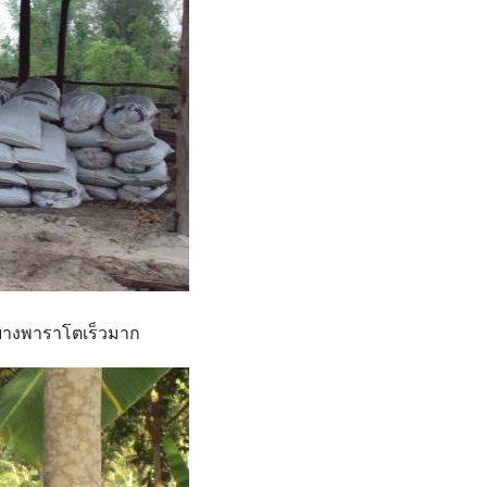
่ะ ยางพาราโตเร็วมาก