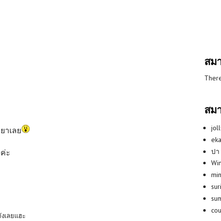
สมา
There
สมา
jol
รยาเลย
eka
ปา
ค่ะ
Win
min
su
su
co
 จังเลยแฮะ