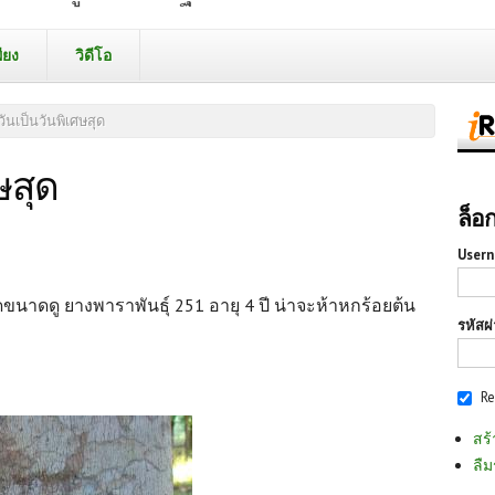
ียง
วิดีโอ
วันเป็นวันพิเศษสุด
ษสุด
ล็อ
Usern
าดดู ยางพาราพันธุ์ 251 อายุ 4 ปี น่าจะห้าหกร้อยต้น
รหัสผ
R
สร้
ลืม