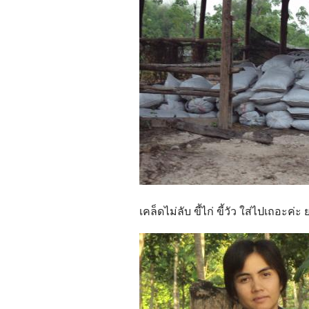
เคล็ดไม่ลับ ขี้ไก่ ขี้วัว ใส่ไปเถอะค