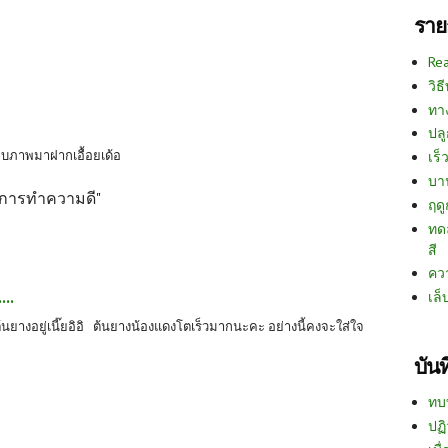
ราย
Re
วิธ
ทา
ปลู
ก็บภาพมาฝากเอื้อยเด้อ
เร็ว
บา
่งการทำความดี"
ฤด
ทด
สี
คว
..
เล็
ยางอยู่เนี๊ยอิอิ ต้นยางน้องแดงโตเร็วมากนะคะ อย่างนี้คงจะใส่ใจ
บัน
ทบ
ปฏิ