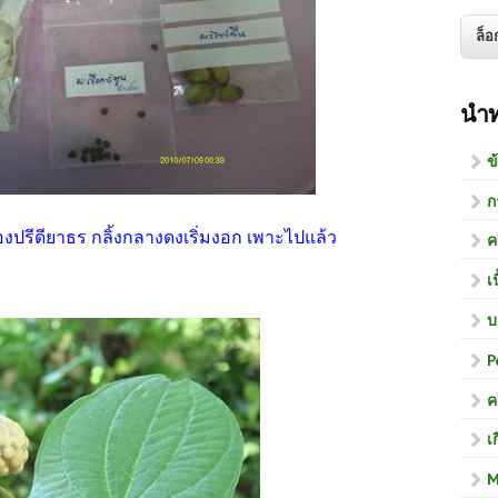
นำ
ข
ก
งปรีดียาธร กลิ้งกลางดงเริ่มงอก เพาะไปแล้ว
ค
เ
บ
P
ค
เ
M