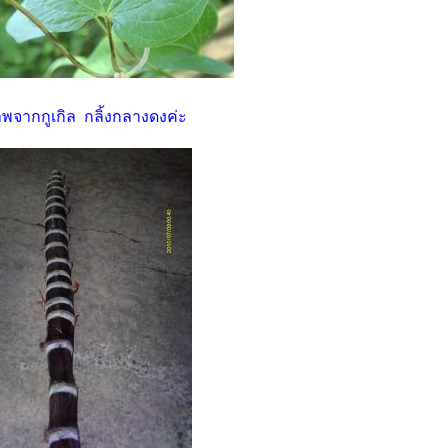
จากกูเกิล กลิ้งกลางดงค่ะ