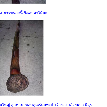
ง ยาวขนาดนี้ ยังเอามาได้นะ
นใหญ่ สุกหอม ขอบคุณรัตนพงษ์ เจ้าของกล้วยนาก พี่สุร