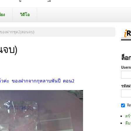
ียง
วิดีโอ
ของฝากชุด2(ตอนจบ)
นจบ)
ล็อ
5
Usern
้วค่ะ ของฝากจากกุหลาบพันปี ตอน2
รหัสผ
R
สร้
ลืม