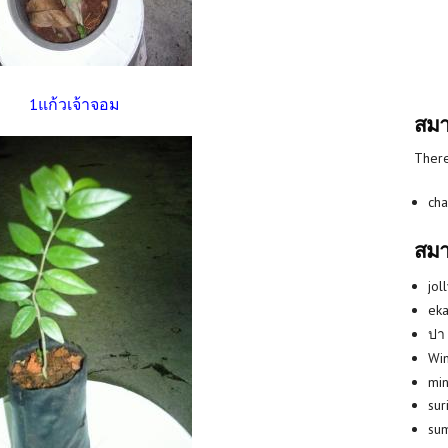
1แก้วเจ้าจอม
สมา
There
cha
สมา
jol
eka
ปา
Win
min
su
su