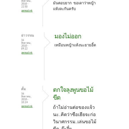
o
t
สิงหาคม,
มันตอบยาก ขอเดาว่าหญ้า
2010 -
k
22:50
แห้ง
ละกันครับ
permalink
มองไม่ออก
ย่าวรรณ
16
สิงหาคม,
เหมือนหญ้าแห้งนะยายอิ้ด
2010 -
09:22
permalink
ตกใจลุงพูนขอไม้
ตั้ม
16
ขีด
สิงหาคม,
2010 -
10:24
ถ้าไม่อ่านต่อของแจ้ว
permalink
นะ..คิดว่าซือเฮียจะก่อ
วินาศกรรม..เล่นขอไม้
ขีด..อ๊ะจึ๋ย...