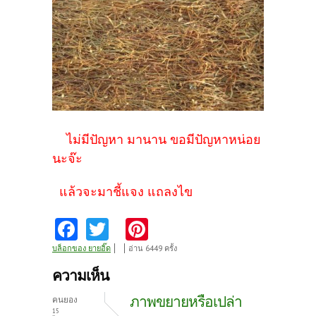
ไม่มีปัญหา มานาน ขอมีปัญหาหน่อย
นะจ๊ะ
แล้วจะมาชี้แจง แถลงไข
Fa
T
Pi
ce
w
nt
บล็อกของ ยายอิ๊ด
อ่าน 6449 ครั้ง
b
itt
er
ความเห็น
o
er
es
ภาพขยายหรือเปล่า
คนยอง
15