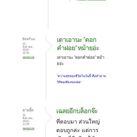
เดาเอานะ "ดอก
BeeFuu
16
คำฝอย" หม้ายอ่ะ
สิงหาคม,
2010 -
10:41
เดาเอานะ "ดอกคำฝอย" หม้า
permalink
ยอ่ะ
"ความสุขของชีวิตในวันนี้ คือทำตาม
วิถีพอเพียงของพ่อ"
เฉลยอีกบล็อกจ๊ะ
ยายอิ๊ด
16
สิงหาคม,
ที่ตอบมา ส่วนใหญ่
2010 -
12:29
permalink
ตอบถูกค่ะ แต่การ