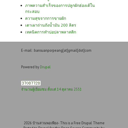
ภาพความสำเร็จของการปลูกผักฮ่องเต้ใน
กระสอบ
ความสุขจากการขายผัก
เตาเผาถ่านถังน้ำมัน 200 ลิตร
เทคนิคการทำบ่อปลาพลาสติก
E-mail : bansuanporpeang[at]gmail[dot]com
Powered by
Drupal
จำนวนผู้เยี่ยมชม ตั้งแต่ 14 ตุลาคม 2551
2026 บ้านสวนพอเพียง- This is a Free Drupal Theme