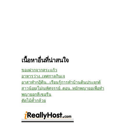
เนื้อหาอื่นที่น่าสนใจ
ของฝากจากสระแก้ว
อาหารว่าง..เทศกาลกินเจ
อาสาทำกุฏิดิน...เรียนรู้การทำบ้านดินประยุกต์
สาวน้อย(ไม่)มหัศจรรย์..ตอน..หมักพญายอเพื่อทำ
พญายอกลีเซอรีน
ตัดไม้ค้ำกล้วย