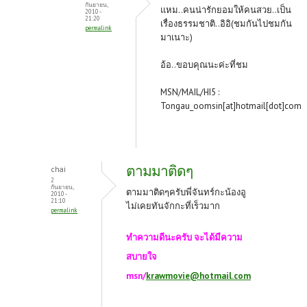
กันยายน,
แหม..คนน่ารักยอมให้คนสวย..เป็น
2010 -
21:20
เรื่องธรรมชาติ..อิอิ(ชมกันไปชมกัน
permalink
มาเนาะ)
อ้อ..ขอบคุณนะค่ะที่ชม
MSN/MAIL/HI5 :
Tongau_oomsin[at]hotmail[dot]com
ตามมาติดๆ
chai
2
กันยายน,
ตามมาติดๆครับพี่จันทร์กะน้องอู
2010 -
21:10
ไม่เคยทันจักกะที่เร็วมาก
permalink
ทำความดีนะครับ จะได้มีความ
สบายใจ
msn/
krawmovie@hotmail.com