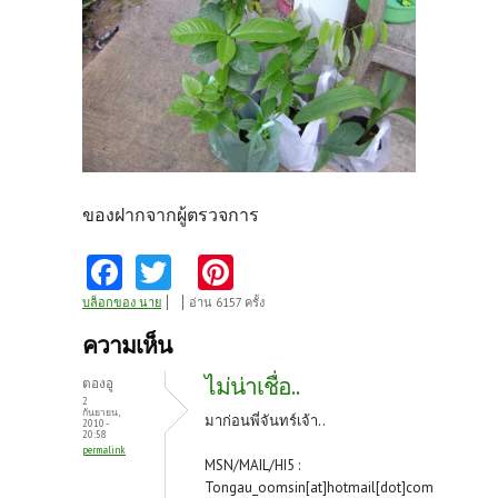
ของฝากจากผู้ตรวจการ
Fa
T
Pi
ce
w
nt
บล็อกของ นาย
อ่าน 6157 ครั้ง
b
itt
er
ความเห็น
o
er
es
ไม่น่าเชื่อ..
ตองอู
o
t
2
กันยายน,
มาก่อนพี่จันทร์เจ้า..
2010 -
k
20:58
permalink
MSN/MAIL/HI5 :
Tongau_oomsin[at]hotmail[dot]com