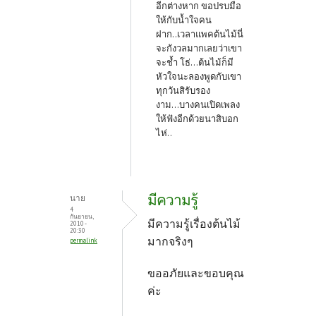
อีกต่างหาก ขอปรบมือ
ให้กับน้ำใจคน
ฝาก
..เวลาแพคต้นไม้นี่
จะกังวลมากเลยว่าเขา
จะช้ำ โธ่...ต้นไม้ก็มี
หัวใจนะลองพูดกับเขา
ทุกวันสิรับรอง
งาม...บางคนเปิดเพลง
ให้ฟังอีกด้วยนาสิบอก
ไห่..
มีความรู้
นาย
4
กันยายน,
มีความรู้เรื่องต้นไม้
2010 -
20:30
มากจริงๆ
permalink
ขออภัยและขอบคุณ
ค่ะ