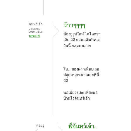
ว้าวๆๆๆๆ
จันทร์เจ้า
2 กันยายน,
2010 - 21:08
น้องอูรูปใหม่ ไฉไลกว่า
permalink
เดิม อิอิ ยอมแล้วกันนะ
วันนี้ ยอมคนสวย
โห...ของฝากเพียบเลย
ปลูกหนุกหนานเลยทีนี้
อิอิ
พอเพียง และ เพียงพอ
บ้านไร่จันทร์เจ้า
พี่จันทร์เจ้า..
ตองอู
2