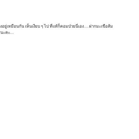
อยู่เหมือนกัน เห็นเงียบ ๆ ไป ที่แท้ก็คอมป่วยนี่เอง.... ฝากมะเขือส้ม
ยนะคะ...