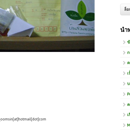
นำ
ข
ก
ค
เ
บ
P
ค
เ
_oomsin[at]hotmail[dot]com
M