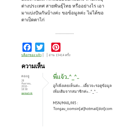
ต่างประเทศ สายพันธุ์ไทย หรืออย่างไร เอา
มาแบ่งปันกันบ้างค่ะ ขอข้อมูลค่ะ ไม่ได้ขอ
ตาเป็ดตาไก่
................
Fa
T
Pi
ce
w
nt
บล็อกของ แจ้ว
อ่าน 13414 ครั้ง
b
itt
er
ความเห็น
o
er
es
พี่แจ้ว..^_^..
ตองอู
o
t
28
กันยายน,
อูก็เพิ่งเคยเห็นค่ะ...เดี๋ยวจะรอดูข้อมูล
2010 -
k
18:58
เพิ่มเติมจากสมาชิกค่ะ..^_^..
permalink
MSN/MAIL/HI5 :
Tongau_oomsin[at]hotmail[dot]com