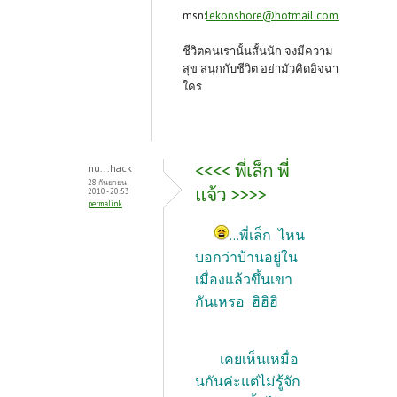
msn:
lekonshore@hotmail.com
ชีวิตคนเรานั้นสั้นนัก จงมีความ
สุข สนุกกับชีวิต อย่ามัวคิดอิจฉา
ใคร
<<<< พี่เล็ก พี่
nu...hack
28 กันยายน,
แจ้ว >>>>
2010 - 20:53
permalink
...พี่เล็ก ไหน
บอกว่าบ้านอยู่ใน
เมื่องแล้วขึ้นเขา
กันเหรอ ฮิฮิฮิ
เคยเห็นเหมื่อ
นกันค่ะแต่ไม่รู้จัก