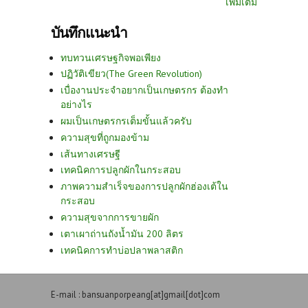
เพิ่มเติม
บันทึกแนะนำ
ทบทวนเศรษฐกิจพอเพียง
ปฏิวัติเขียว(The Green Revolution)
เบื่องานประจำอยากเป็นเกษตรกร ต้องทำ
อย่างไร
ผมเป็นเกษตรกรเต็มขั้นแล้วครับ
ความสุขที่ถูกมองข้าม
เส้นทางเศรษฐี
เทคนิคการปลูกผักในกระสอบ
ภาพความสำเร็จของการปลูกผักฮ่องเต้ใน
กระสอบ
ความสุขจากการขายผัก
เตาเผาถ่านถังน้ำมัน 200 ลิตร
เทคนิคการทำบ่อปลาพลาสติก
E-mail : bansuanporpeang[at]gmail[dot]com