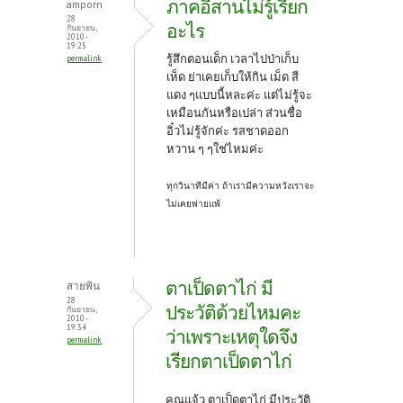
ภาคอีสานไม่รู้เรียก
amporn
28
อะไร
กันยายน,
2010 -
19:25
รู้สึกตอนเด็ก เวลาไปป่าเก็บ
permalink
เห็ด ย่าเคยเก็บให้กิน เม็ด สี
แดง ๆแบบนี้หละค่ะ แต่ไม่รู้จะ
เหมือนกันหรือเปล่า ส่วนชื่อ
อิ๋วไม่รู้จักค่ะ รสชาดออก
หวาน ๆ ๆใช่ไหมค่ะ
ทุกวินาทีมีค่า ถ้าเรามีความหวังเราจะ
ไม่เคยพ่ายแพ้
ตาเป็ดตาไก่ มี
สายพิน
28
ประวัติด้วยไหมคะ
กันยายน,
2010 -
19:34
ว่าเพราะเหตุใดจึง
permalink
เรียกตาเป็ดตาไก่
คุณแจ้ว ตาเป็ดตาไก่ มีประวัติ