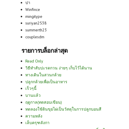
ปา
Winfince
mingitype
suriyan2538
summerth23
couplesdm
รายการบล็อกล่าสุด
Read Only
วิธีทำสับปะรดกวน ง่ายๆ เก็บไว้ได้นาน
ทางเดินในสวนกล้วย
ปลูกกล้วยเพื่อเป็นอาหาร
เร็วๆนี้
บานแล้ว
ฤดูกาล(ทดสอบเขียน)
ทดลองใช้ดินขุยไผ่เป็นวัสดุในการปลูกบอนสี
ความหลัง
เล็บครุฑลังกา