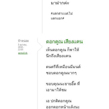
มาฝากค่ะ
#แตกต่าง.แต่.ไม่
แตกแยก#
ดอกคูณ เสียงแคน
ป้าหน่อย
3 ตุลาคม,
2010 -
เห็นดอกคูณ ก็พาให้
22:05
permalink
นึกถึงเสียงแคน
ดนตรีที่เหมือนมีมนต์
ชอบดอกคูณมากๆ
ขอบคุณนะยายอิ๊ด ที่
เอามาให้ชม
เอ ปกติดอกคูณ
ออกดอกหน้าแล้งนะ