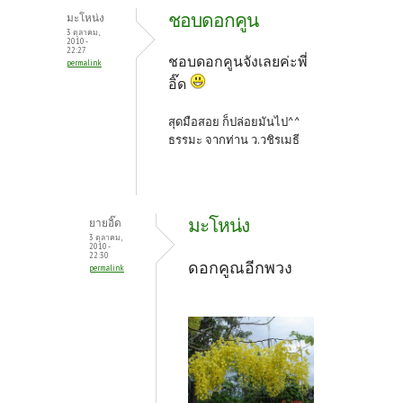
ชอบดอกคูน
มะโหน่ง
3 ตุลาคม,
2010 -
22:27
ชอบดอกคูนจังเลยค่ะพี่
permalink
อิ๊ด
สุดมือสอย ก็ปล่อยมันไป^^
ธรรมะ จากท่าน ว.วชิรเมธี
มะโหน่ง
ยายอิ๊ด
3 ตุลาคม,
2010 -
22:30
ดอกคูณอีกพวง
permalink