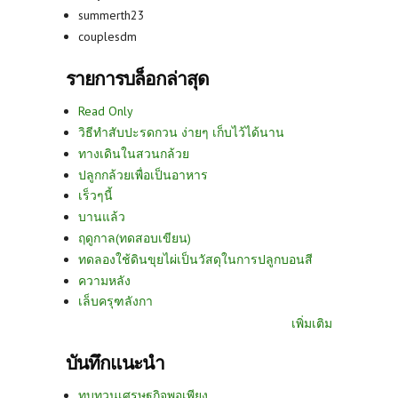
summerth23
couplesdm
รายการบล็อกล่าสุด
Read Only
วิธีทำสับปะรดกวน ง่ายๆ เก็บไว้ได้นาน
ทางเดินในสวนกล้วย
ปลูกกล้วยเพื่อเป็นอาหาร
เร็วๆนี้
บานแล้ว
ฤดูกาล(ทดสอบเขียน)
ทดลองใช้ดินขุยไผ่เป็นวัสดุในการปลูกบอนสี
ความหลัง
เล็บครุฑลังกา
เพิ่มเติม
บันทึกแนะนำ
ทบทวนเศรษฐกิจพอเพียง