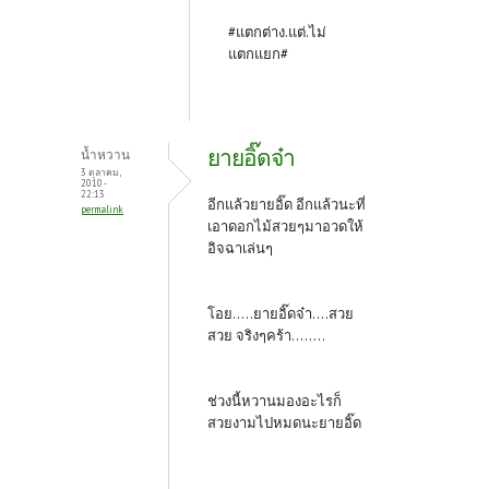
#แตกต่าง.แต่.ไม่
แตกแยก#
ยายอิ๊ดจ๋า
น้ำหวาน
3 ตุลาคม,
2010 -
22:13
อีกแล้วยายอิ๊ด อีกแล้วนะที่
permalink
เอาดอกไม้สวยๆมาอวดให้
อิจฉาเล่นๆ
โอย.....ยายอิ๊ดจ๋า....สวย
สวย จริงๆคร้า........
ช่วงนี้หวานมองอะไรก็
สวยงามไปหมดนะยายอิ๊ด