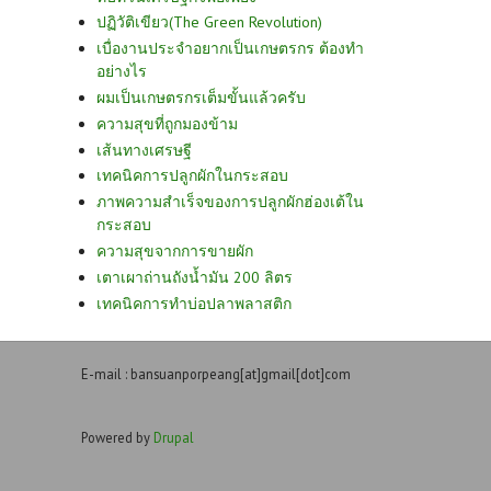
ปฏิวัติเขียว(The Green Revolution)
เบื่องานประจำอยากเป็นเกษตรกร ต้องทำ
อย่างไร
ผมเป็นเกษตรกรเต็มขั้นแล้วครับ
ความสุขที่ถูกมองข้าม
เส้นทางเศรษฐี
เทคนิคการปลูกผักในกระสอบ
ภาพความสำเร็จของการปลูกผักฮ่องเต้ใน
กระสอบ
ความสุขจากการขายผัก
เตาเผาถ่านถังน้ำมัน 200 ลิตร
เทคนิคการทำบ่อปลาพลาสติก
E-mail : bansuanporpeang[at]gmail[dot]com
Powered by
Drupal