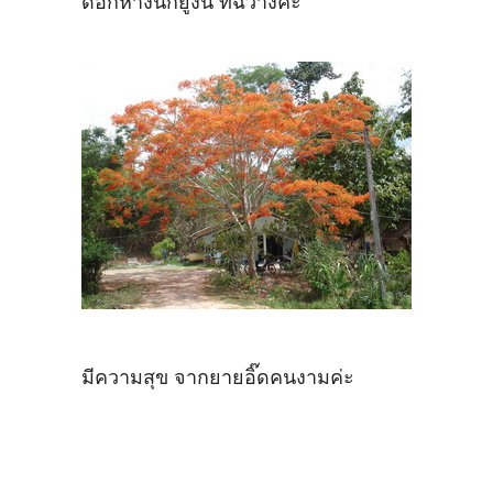
ดอกหางนกยูงนี้ ที่ฉวางค่ะ
มีความสุข จากยายอิ๊ดคนงามค่ะ