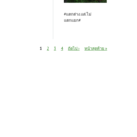
#แตกต่าง.แต่.ไม่
แตกแยก#
หน้า
1
2
3
4
ถัดไป ›
หน้าสุดท้าย »