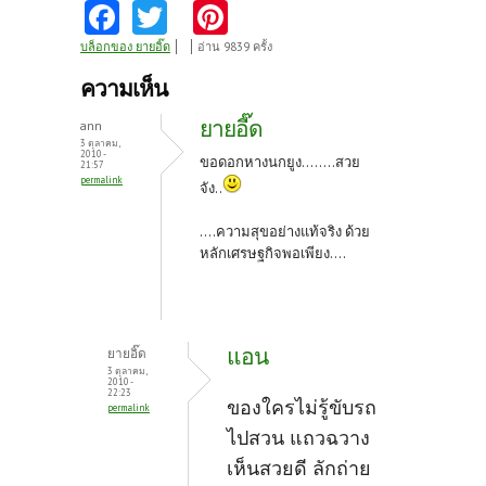
Fa
T
Pi
ce
w
nt
บล็อกของ ยายอิ๊ด
อ่าน 9839 ครั้ง
b
itt
er
ความเห็น
o
er
es
ยายอี๊ด
ann
o
t
3 ตุลาคม,
2010 -
ขอดอกหางนกยูง........สวย
21:57
k
permalink
จัง..
....ความสุขอย่างแท้จริง ด้วย
หลักเศรษฐกิจพอเพียง....
แอน
ยายอิ๊ด
3 ตุลาคม,
2010 -
22:23
ของใครไม่รู้ขับรถ
permalink
ไปสวน แถวฉวาง
เห็นสวยดี ลักถ่าย