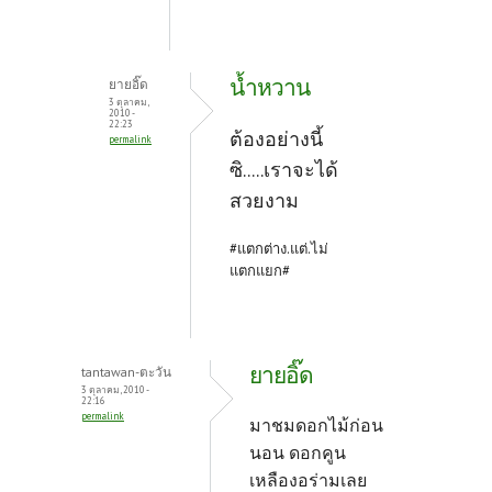
น้ำหวาน
ยายอิ๊ด
3 ตุลาคม,
2010 -
22:23
ต้องอย่างนี้
permalink
ซิ.....เราจะได้
สวยงาม
#แตกต่าง.แต่.ไม่
แตกแยก#
ยายอิ๊ด
tantawan-ตะวัน
3 ตุลาคม, 2010 -
22:16
permalink
มาชมดอกไม้ก่อน
นอน ดอกคูน
เหลืองอร่ามเลย