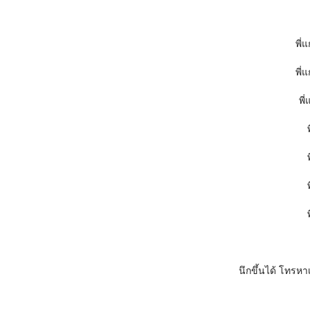
พี่แ
พี่แ
พี่
นึกขึ้นได้ โทรหาเพ