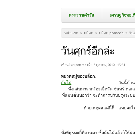
พระราชดำรัส
เศรษฐกิจพอเพ
คุณอยู่ที่นี่
หน้าแรก
»
บล็อก
»
บล็อก pomcob
»
วันศ
วันศุกร์อีกล่ะ
เขียนโดย
pomcob
เมื่อ 8 ตุลาคม, 2010 - 13:24
หมวดหมู่ของบล็อก:
ต้นไม้
วันนี้บ้า
พึ่งกลับมาจากร้อยเอ็ดวัน จันทร์ ตอน
ที่แมนชั่นบอกว่า จะทำการปรับปรุงระบบส่งน
ด้วยเหตุผลแค่นี้ก็ .. แทบจะไม
ทั้งที่พุธตะกี้ที่ผ่านมา ซื้อต้นไม้แล้วก็ให