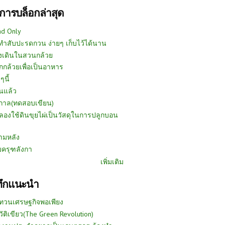
การบล็อกล่าสุด
ad Only
ีทำสับปะรดกวน ง่ายๆ เก็บไว้ได้นาน
งเดินในสวนกล้วย
กกล้วยเพื่อเป็นอาหาร
ๆนี้
นแล้ว
ูกาล(ทดสอบเขียน)
ลองใช้ดินขุยไผ่เป็นวัสดุในการปลูกบอน
ามหลัง
บครุฑลังกา
เพิ่มเติม
ทึกแนะนำ
ทวนเศรษฐกิจพอเพียง
วัติเขียว(The Green Revolution)