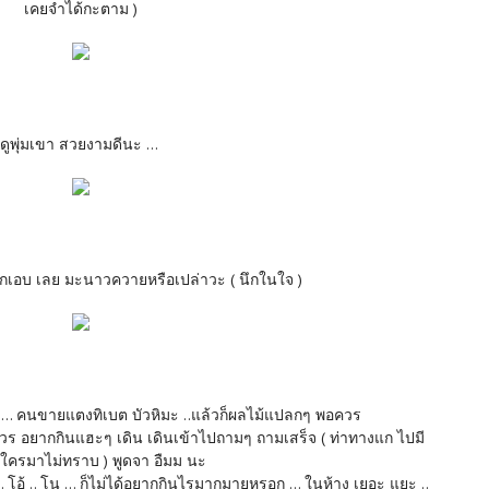
เคยจำได้กะตาม )
ดูพุ่มเขา สวยงามดีนะ ...
บักเอบ เลย มะนาวควายหรือเปล่าวะ ( นึกในใจ )
บป้า ... คนขายแตงทิเบต บัวหิมะ ..แล้วก็ผลไม้แปลกๆ พอควร
วร อยากกินแฮะๆ เดิน เดินเข้าไปถามๆ ถามเสร็จ ( ท่าทางแก ไปมี
กะใครมาไม่ทราบ ) พูดจา อืมม นะ
. โอ้ .. โน ... ก็ไม่ได้อยากกินไรมากมายหรอก ... ในห้าง เยอะ แยะ ..