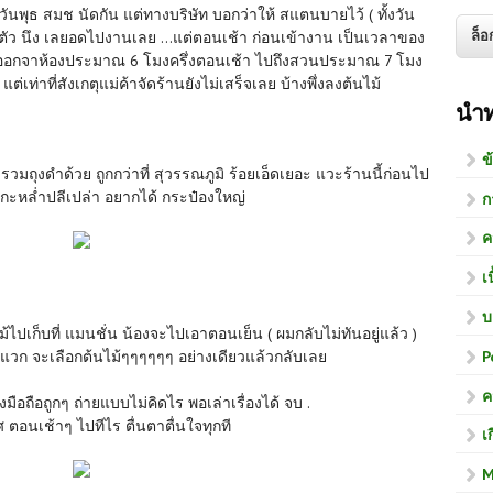
ิวันพุธ สมช นัดกัน แต่ทางบริษัท บอกว่าให้ สแตนบายไว้ ( ทั้งวัน
้นตัว นึง เลยอดไปงานเลย ...แต่ตอนเช้า ก่อนเข้างาน เป็นเวลาของ
้า ออกจาห้องประมาณ 6 โมงครึ่งตอนเช้า ไปถึงสวนประมาณ 7 โมง
 แต่เท่าที่สังเกตุแม่ค้าจัดร้านยังไม่เสร็จเลย บ้างพึ่งลงต้นไม้
นำ
ข
 รวมถุงดำด้วย ถูกกว่าที่ สุวรรณภูมิ ร้อยเอ็ดเยอะ แวะร้านนี้ก่อนไป
ดกะหล่ำปลีเปล่า อยากได้ กระป๋องใหญ่
ก
ค
เ
บ
ม้ไปเก็บที่ แมนชั่น น้องจะไปเอาตอนเย็น ( ผมกลับไม่ทันอยู่แล้ว )
P
อกแวก จะเลือกต้นไม้ๆๆๆๆๆๆ อย่างเดียวแล้วกลับเลย
ค
มือถือถูกๆ ถ่ายแบบไม่คิดไร พอเล่าเรื่องได้ จบ .
ตอนเช้าๆ ไปทีไร ตื่นตาตื่นใจทุกที
เ
M