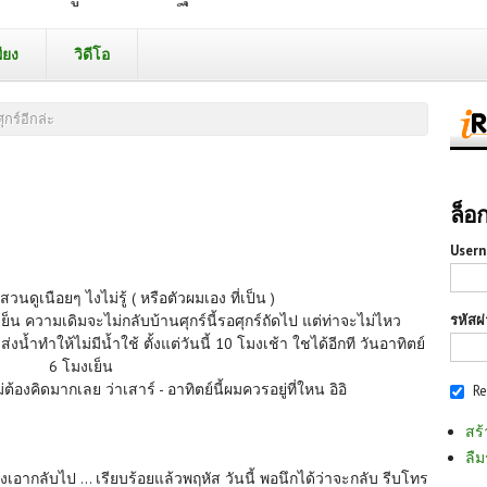
ียง
วิดีโอ
ุกร์อีกล่ะ
ล็อ
Usern
นสวนดูเนือยๆ ไงไม่รู้ ( หรือตัวผมเอง ที่เป็น )
รหัสผ
เย็น ความเดิมจะไม่กลับบ้านศุกร์นี้รอศุกร์ถัดไป แต่ท่าจะไม่ไหว
้ำทำให้ไม่มีน้ำใช้ ตั้งแต่วันนี้ 10 โมงเช้า ใชได้อีกที วันอาทิตย์
6 โมงเย็น
่ต้องคิดมากเลย ว่าเสาร์ - อาทิตย์นี้ผมควรอยู่ที่ใหน อิอิ
R
สร้
ลืม
้น้องเอากลับไป ... เรียบร้อยแล้วพฤหัส วันนี้ พอนึกได้ว่าจะกลับ รีบโทร