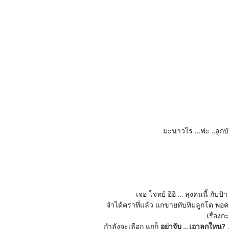
มะนาวไร ...ฟะ ..ลูก
เจอ โจทย์ อิอิ ... ลุงคนนี้ กั
จำได้คราที่แล้ว แกขายทับทิมลูกโต พอค
เรื่อง
กำลังจะเลือก แกก็
อย่าจับ ... เอาลูกใหน?
.