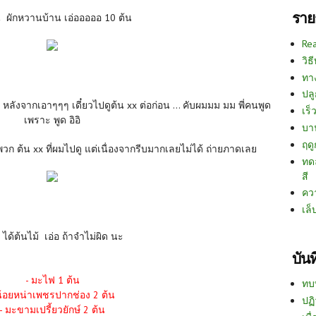
ราย
น ผักหวานบ้าน เอ่อออออ 10 ต้น
Re
วิธ
ทา
ปลู
... หลังจากเอาๆๆๆ เดี๋ยวไปดูต้น xx ต่อก่อน ... คับผมมม มม พี่คนพูด
เร็ว
เพราะ พูด อิอิ
บา
ฤด
ง พวก ต้น xx ที่ผมไปดู แต่เนื่องจากรีบมากเลยไม่ได้ ถ่ายภาดเลย
ทด
สี
คว
เล็
 ได้ต้นไม้ เอ่อ ถ้าจำไม่ผิด นะ
บัน
- มะไฟ 1 ต้น
ทบ
น้อยหน่าเพชรปากช่อง 2 ต้น
ปฏิ
- มะขามเปรี้ยวยักษ์ 2 ต้น