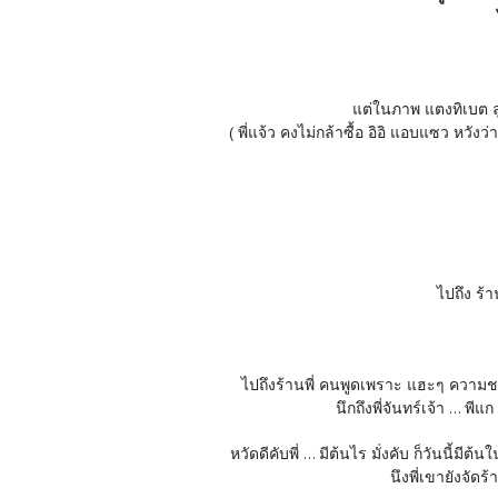
แต่ในภาพ แตงทิเบต ล
( พี่แจ้ว คงไม่กล้าซื้อ อิอิ แอบแซว หวั
ไปถึง ร้
ไปถึงร้านพี่ คนพูดเพราะ แฮะๆ ความชอบส
นึกถึงพี่จันทร์เจ้า ... 
หวัดดีคับพี่ ... มีต้นไร มั่งคับ ก็วันนี้ม
นึงพี่เขายังจัดร