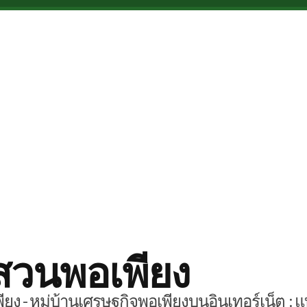
สวนพอเพียง
ยง - หมู่บ้านเศรษฐกิจพอเพียงบนอินเทอร์เน็ต : แ