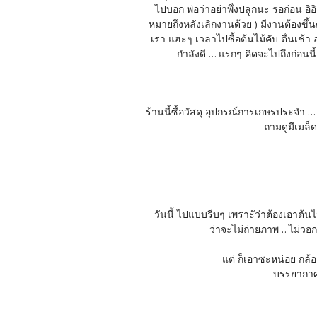
ไปบอก พ่อว่าอย่าพึ่งปลูกนะ รอก่อน อิอ
หมายถึงหลังเลิกงานด้วย ) มีงานต้องขึ
เรา แฮะๆ เวลาไปซื้อต้นไม้คับ ตื่นเช
กำลังดี ... แรกๆ คิดจะไปถึงก่อนนี้
ร้านนี้ซื้อวัสดุ อุปกรณ์การเกษรประจำ ...
ถามดูมีเมล็
วันนี้ ไปแบบรีบๆ เพราะัว่าต้องเอาต้นไ
ว่าจะไม่ถ่ายภาพ .. ไม่ว
แต่ ก็เอาซะหน่อย กล้อง
บรรยากาศ 