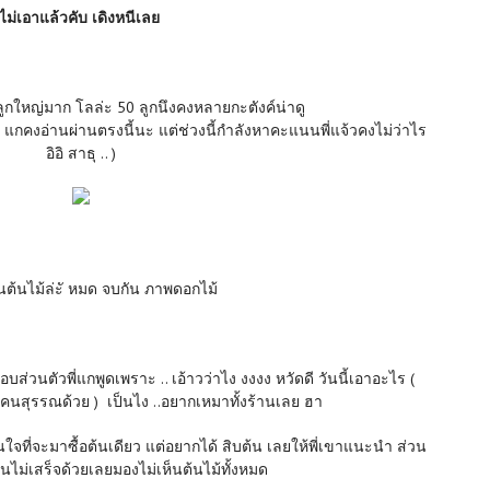
ไม่เอาแล้วคับ เดิงหนีเลย
ูกใหญ่มาก โลล่ะ 50 ลูกนึงคงหลายกะตังค์น่าดู
งว่า แกคงอ่านผ่านตรงนี้นะ แต่ช่วงนี้กำลังหาคะแนนพี่แจ้วคงไม่ว่าไร
อิอิ สาธุ .. )
านต้นไม้ล่ะั หมด จบกัน ภาพดอกไม้
่วนตัวพี่แกพูดเพราะ .. เอ้าวว่าไง งงงง หวัดดี วันนี้เอาอะไร (
พีแก คนสุรรณด้วย ) เป็นไง ..อยากเหมาทั้งร้านเลย ฮา
ีต้นในใจที่จะมาซื้อต้นเดียว แต่อยากได้ สิบต้น เลยให้พี่เขาแนะนำ ส่วน
้านไม่เสร็จด้วยเลยมองไม่เห็นต้นไม้ทั้งหมด