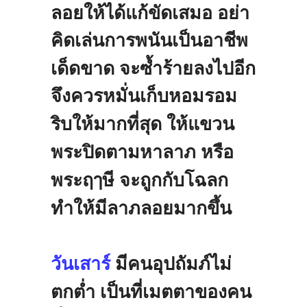
ลอยให้ได้แก้ขัดเสมอ
อย่า
คิดเล่นการพนันเป็นอาชีพ
เด็ดขาด
จะซ้ำร้ายลง
ไปอีก
จึงควรหมั่นเก็บหอมรอม
ริบให้มากที่สุด
ให้แขวน
พระปิดตามหาลาภ
หรือ
พระฤๅษี
จะถูกกับโฉลก
ทำให้มีลาภลอยมาก
ขึ้น
วันเสาร์
มีคนอุปถัมภ์ไม่
ตกต่ำ
เป็นที่เมตตาของคน