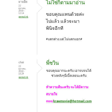
ไม่ใช่ก็ตามมาอ่าน
ยายอิ๊ด
o
t
22
ตุลาคม,
2010 -
k
ขอบคุณแทนด้วยค่ะ
12:14
permalink
ไปแล้ว แล้วจะมา
พินิจอีกที
#แตกต่าง.แต่.ไม่แตกแยก#
พี่ชวิน
chai
22
ตุลาคม,
ขอบคุณมากนะครับ เอาจบจนได้
2010 -
13:29
ช่วงหลังๆนี่เบิ้ลเลยนะครับ
permalink
ทำความดีนะครับ จะได้มีความ
สบายใจ
msn/
krawmovie@hotmail.com