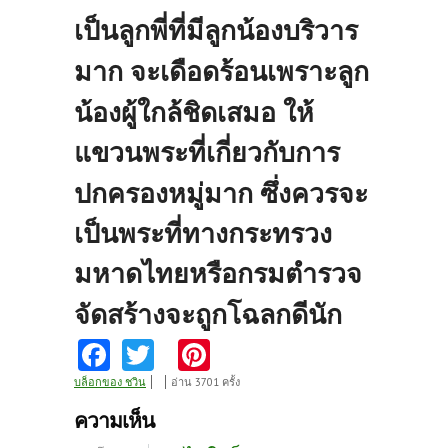
เป็นลูกพี่ที่มีลูกน้องบริวาร
มาก
จะเดือดร้อนเพราะลูก
น้องผู้ใกล้ชิดเสมอ
ให้
แขวนพระที่เกี่ยวกับการ
ปกครองหมู่มาก
ซึ่งควรจะ
เป็นพระที่ทางกระทรวง
มหาดไทยหรือกรมตำรวจ
จัดสร้างจะถูกโฉลกดีนัก
Fa
T
Pi
ce
w
nt
บล็อกของ ชวิน
อ่าน 3701 ครั้ง
b
itt
er
ความเห็น
o
er
es