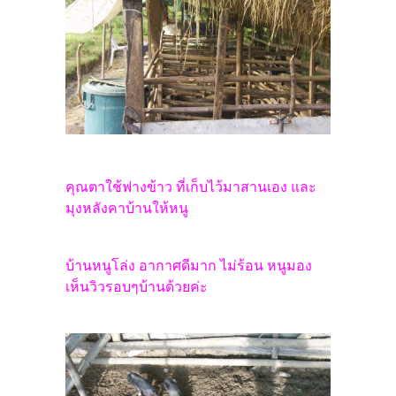
คุณตาใช้ฟางข้าว ที่เก็บไว้มาสานเอง และ
มุงหลังคาบ้านให้หนู
บ้านหนูโล่ง อากาศดีมาก ไม่ร้อน หนูมอง
เห็นวิวรอบๆบ้านด้วยค่ะ