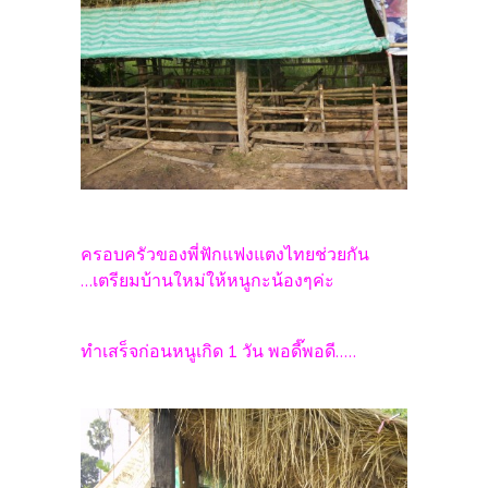
ครอบครัวของพี่ฟักแฟงแตงไทยช่วยกัน
...เตรียมบ้านใหม่ให้หนูกะน้องๆค่ะ
ทำเสร็จก่อนหนูเกิด 1 วัน พอดี๊พอดี.....