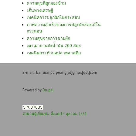
ความสุขที่ถูกมองข้าม
เส้นทางเศรษฐี
เทคนิคการปลูกผักในกระสอบ
ภาพความสำเร็จของการปลูกผักฮ่องเต้ใน
กระสอบ
ความสุขจากการขายผัก
เตาเผาถ่านถังน้ำมัน 200 ลิตร
เทคนิคการทำบ่อปลาพลาสติก
E-mail : bansuanporpeang[at]gmail[dot]com
Powered by
Drupal
จำนวนผู้เยี่ยมชม ตั้งแต่ 14 ตุลาคม 2551