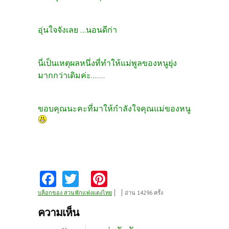
อุ่นใจจังเลย ...นอนดีก่า
นี่เป็นเหตุผลหนึ่งที่ทำให้แม่พูลของหนูยุ่ง
มากกว่าเดิมค่ะ.......
ขอบคุณนะคะที่มาให้กำลังใจคุณแม่ของหนู
Fa
T
Pi
ce
w
nt
บล็อกของ สวนฟักแฟงแตงไทย
อ่าน 14296 ครั้ง
b
itt
er
ความเห็น
o
er
es