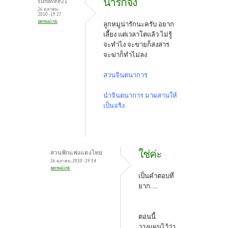
น่ารักจัง
sunavee21
o
t
26 ตุลาคม,
2010 - 19:27
permalink
k
ลูกหมูน่ารักนะครับ อยาก
เลี้ยง แต่เวลาโตแล้ว ไม่รู้
จะทำไง จะขายก็สงสาร
จะฆ่าก็ทำไม่ลง
สวนจินตนาการ
นำจินตนาการ มาผสานให้
เป็นจริง
ใช่ค่ะ
สวนฟักแฟงแตงไทย
26 ตุลาคม, 2010 - 19:34
permalink
เป็นคำตอบที่
ยาก....
ตอนนี้
วางแผนไว้ว่า