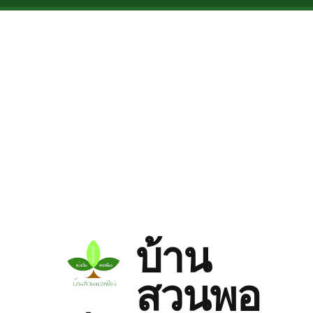
Skip to main content
บ้าน
สวนพอ