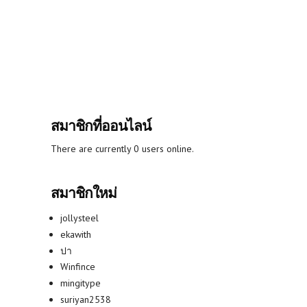
สมาชิกที่ออนไลน์
There are currently 0 users online.
สมาชิกใหม่
jollysteel
ekawith
ปา
Winfince
mingitype
suriyan2538