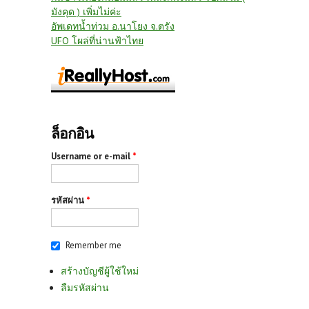
มังคุด ) เพิ่มไม่ค่ะ
อัพเดทน้ำท่วม อ.นาโยง จ.ตรัง
UFO โผล่ที่น่านฟ้าไทย
ล็อกอิน
Username or e-mail
*
รหัสผ่าน
*
Remember me
สร้างบัญชีผู้ใช้ใหม่
ลืมรหัสผ่าน