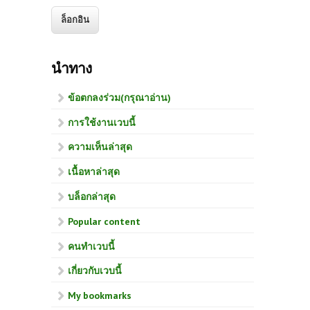
นำทาง
ข้อตกลงร่วม(กรุณาอ่าน)
การใช้งานเวบนี้
ความเห็นล่าสุด
เนื้อหาล่าสุด
บล็อกล่าสุด
Popular content
คนทำเวบนี้
เกี่ยวกับเวบนี้
My bookmarks