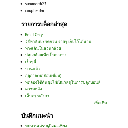
summerth23
couplesdm
รายการบล็อกล่าสุด
Read Only
วิธีทำสับปะรดกวน ง่ายๆ เก็บไว้ได้นาน
ทางเดินในสวนกล้วย
ปลูกกล้วยเพื่อเป็นอาหาร
เร็วๆนี้
บานแล้ว
ฤดูกาล(ทดสอบเขียน)
ทดลองใช้ดินขุยไผ่เป็นวัสดุในการปลูกบอนสี
ความหลัง
เล็บครุฑลังกา
เพิ่มเติม
บันทึกแนะนำ
ทบทวนเศรษฐกิจพอเพียง