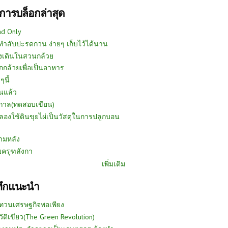
การบล็อกล่าสุด
ad Only
ีทำสับปะรดกวน ง่ายๆ เก็บไว้ได้นาน
งเดินในสวนกล้วย
กกล้วยเพื่อเป็นอาหาร
ๆนี้
นแล้ว
ูกาล(ทดสอบเขียน)
ลองใช้ดินขุยไผ่เป็นวัสดุในการปลูกบอน
ามหลัง
บครุฑลังกา
เพิ่มเติม
ทึกแนะนำ
ทวนเศรษฐกิจพอเพียง
วัติเขียว(The Green Revolution)