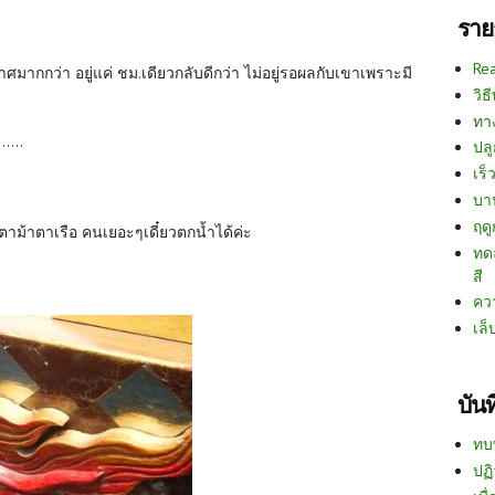
ราย
Re
ศมากกว่า อยู่แค่ ชม.เดียวกลับดีกว่า ไม่อยู่รอผลกับเขาเพราะมี
วิธ
ทา
......
ปลู
เร็ว
บา
ฤด
ดูตาม้าตาเรือ คนเยอะๆเดี๋ยวตกน้ำได้ค่ะ
ทด
สี
คว
เล็
บัน
ทบ
ปฏิ