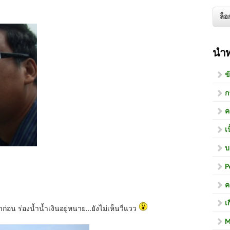
นำ
ข
ก
ค
เ
บ
P
ค
เ
น ร่องน้ำน้ำเงินอยู่หนาย...ยังไม่เห็นวี่แวว
M