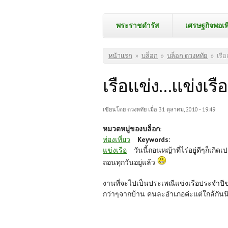
พระราชดำรัส
เศรษฐกิจพอเพ
คุณอยู่ที่นี่
หน้าแรก
»
บล็อก
»
บล็อก ดวงหทัย
»
เรือ
เรือแข่ง...แข่งเรือ
เขียนโดย
ดวงหทัย
เมื่อ 31 ตุลาคม, 2010 - 19:49
หมวดหมู่ของบล็อก:
ท่องเที่ยว
Keywords:
แข่งเรือ
วันนี้ถอนหญ้าที่ไร่อยู่ดีๆก็เกิ
ถอนทุกวันอยู่แล้ว
งานที่จะไปเป็นประเพณีแข่งเรือประจำปี
กว่าๆจากบ้าน คนละอำเภอค่ะแต่ใกล้กันน