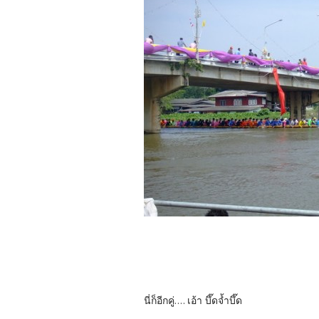
นี่ก็อีกคู่.... เอ้า บึ๊ดจ้ำบึ๊ด