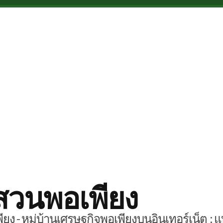
สวนพอเพียง
ยง - หมู่บ้านเศรษฐกิจพอเพียงบนอินเทอร์เน็ต : แ