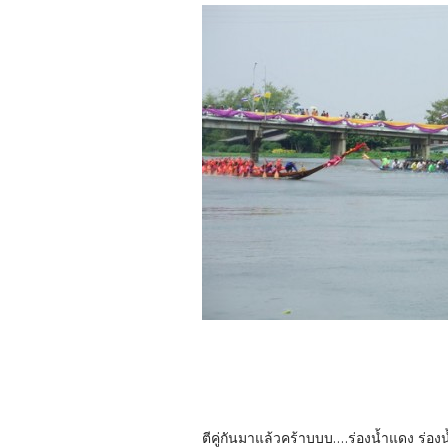
ตีคู่กันมาแล้วคร้าบบบ....ร่องน้ำแดง ร่องน้