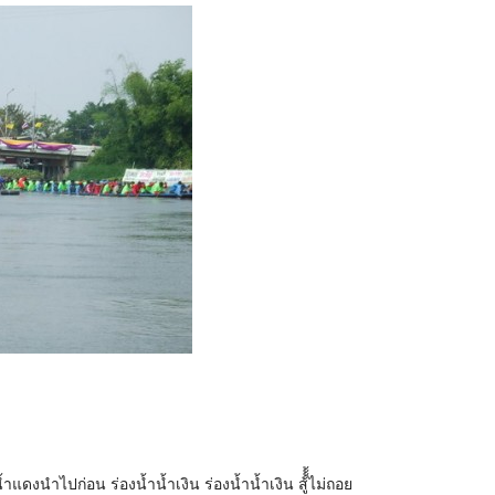
ำแดงนำไปก่อน ร่องน้ำน้ำเงิน ร่องน้ำน้ำเงิน สู้้้้ไม่ถอย