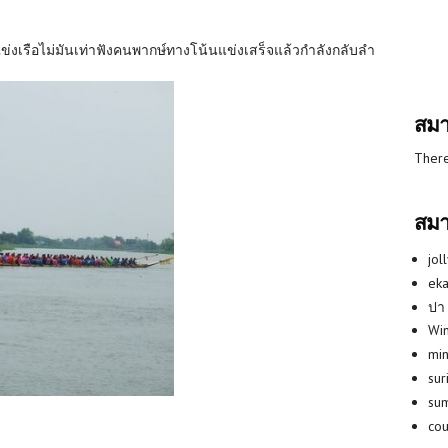
แข่งเรือไม่มันเท่าฟังคนพากษ์ทางโน้นแข่งเสร็จแล้วกำลังกลับลำ
สมา
There
สมา
jol
eka
ปา
Win
min
su
su
co