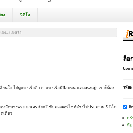
ียง
วิดีโอ
แข่ง...แข่งเรือ
ล็อ
Usern
รหัสผ
ดเปลี่ยนใจ ไปดูแข่งเรือดีกว่า แข่งเรือมีปีละหน แต่ถอนหญ้าเราก็ต้อง
R
ของวัดบางพระ อ.นครชัยศรี ขับมอเตอร์ไซค์ฮ่างไปประมาณ 3 กิโล
ิดเดียว
สร้
ลืม