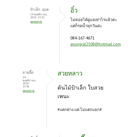
อิ๋ว
ป้าเล็ก..อุบล
24 พฤศจิกายน,
2010 - 15:55
ไม่ค่อยได้ดูแลเท่าไรแล้วค่ะ
permalink
แต่ก็รดน้ำทุกวันค่ะ
084-167-4671
anongrat2508@hotmail.com
สวยหลาว
ยายอิ๊ด
24
พฤศจิกายน,
2010 -
ต้นไม้ป้าเล็ก ใบสวย
15:46
permalink
เพนะ
#แตกต่าง.แต่.ไม่แตกแยก#