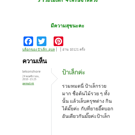
3 รวยไม่เลิก 4 เฟิร์นข้าหลวง
มีความสุขนะคะ
Fa
T
Pi
ce
w
nt
บล็อกของ ป้าเล็ก..อุบล
อ่าน 10121 ครั้ง
b
itt
er
ความเห็น
o
er
es
ป้าเล็กค่ะ
lekonshore
o
t
24 พฤศจิกายน,
2010 - 15:25
permalink
k
รวมหมดนี่ ป้าเล็กรวย
มาก ชื่อต้นไม้รวย ๆ ทั้ง
นั้น แล้วเล็บครุฑด่าง กิน
ได้มั๊ยค่ะ กับที่ยายอี๊ดบอก
อันเดียวกันมั๊ยค่ะป้าเล็ก