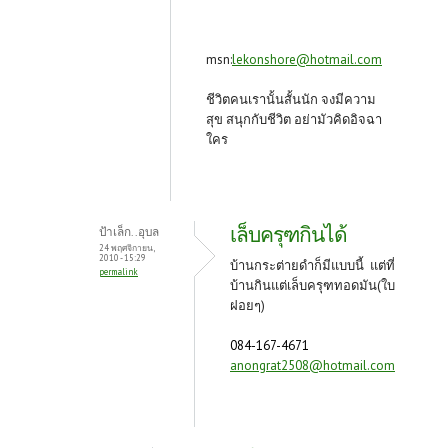
msn:
lekonshore@hotmail.com
ชีวิตคนเรานั้นสั้นนัก จงมีความ
สุข สนุกกับชีวิต อย่ามัวคิดอิจฉา
ใคร
เล็บครุฑกินได้
ป้าเล็ก..อุบล
24 พฤศจิกายน,
2010 - 15:29
บ้านกระต่ายดำก็มีแบบนี้ แต่ที่
permalink
บ้านกินแต่เล็บครุฑทอดมัน(ใบ
ฝอยๆ)
084-167-4671
anongrat2508@hotmail.com