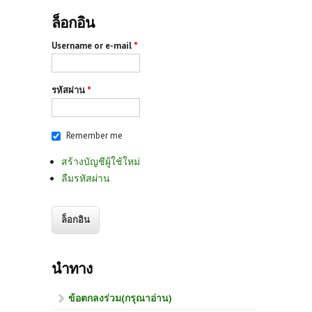
ล็อกอิน
Username or e-mail
*
รหัสผ่าน
*
Remember me
สร้างบัญชีผู้ใช้ใหม่
ลืมรหัสผ่าน
นำทาง
ข้อตกลงร่วม(กรุณาอ่าน)