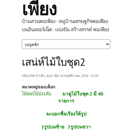
เพียง
บ้านสวนพอเพียง - หมู่บ้านเศรษฐกิจพอเพียง
บนอินเทอร์เน็ต : แบ่งปัน สร้างสรรค์ พอเพียง
เสน่ห์ไม้ใบชุด2
เขียนโดย
ป้าเล็ก..อุบล
เมื่อ 24 พฤศจิกายน, 2010 - 15:20
หมวดหมู่ของบล็อก:
ไม้ดอกไม้ประดับ
มาดูไม้ใบชุด 2 มี 40
รายการ
จะบอกชื่อเรียง
ใต้รูป
1รูปบนซ้าย 2รูปบนขวา