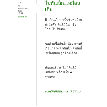
ไม่ทันเล็ก...เหมือน
สร
24
เดิม
พฤศจิกายน,
2010 -
15:44
permalink
ป้าเล็ก...โกศลเป็นชื่อพ่อบ้าน
สรน๊ะค๊ะ ต้นไม้นั่น...ชื่อ
โกสนไม่ใช่เห่อะ
ขอค้านชื่อสักเล็กน้อย เศรษฐี
เรือนกลาง(ลำดับที่7) ลำดับที่
9 เรือนนอก ถูกต้องแล้วค่ะ
นับแลแล้ว สรไม่มีต้นไม้
เหมือนป้าเล็ก 8 ใน 40
รายการ
sorn07(แอ๊ด)gmail(ดอท)com