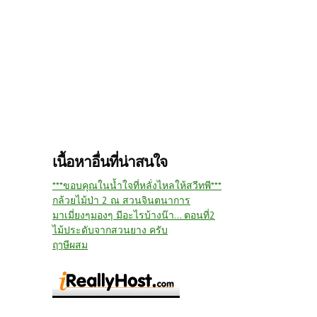
เนื้อหาอื่นที่น่าสนใจ
***ขอบคุณในน้ำใจที่หลั่งไหลให้สวีทพี***
กล้วยไม้ป่า 2 ณ สวนจินตนาการ
มาเมี่ยงๆมองๆ มีอะไรบ้างน๊า... ตอนที่2
ไม้ประดับจากสวนยาง ครับ
ฤๅษีผสม