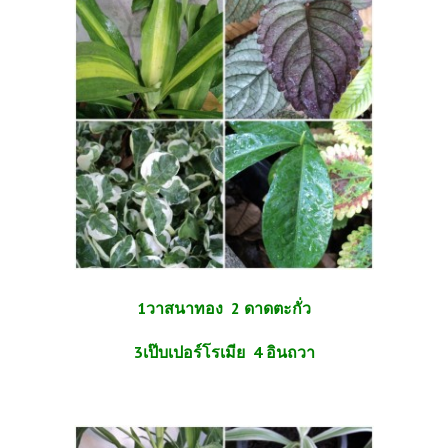
1วาสนาทอง 2 ดาดตะกั่ว
3เป๊บเปอร์โรเมีย 4 อินถวา