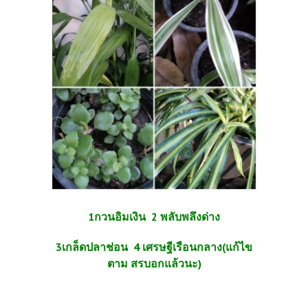
1กวนอิมเงิน 2 พลับพลึงด่าง
3เกล็ดปลาช่อน 4 เศรษฐีเรือนกลาง(แก้ไข
ตาม สรบอกแล้วนะ)