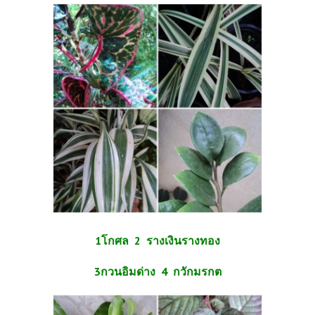
1โกศล 2 รางเงินรางทอง
3กวนอิมด่าง 4 กวักมรกต