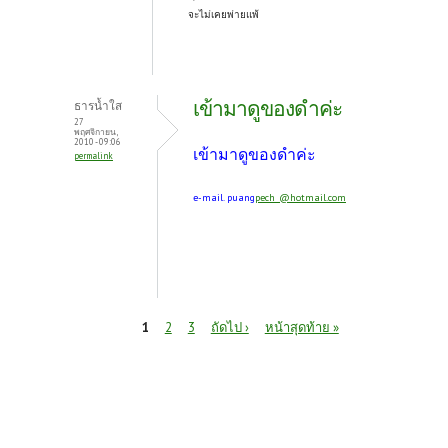
จะไม่เคยพ่ายแพ้
เข้ามาดูของดำค่ะ
ธารน้ำใส
27
พฤศจิกายน,
2010 - 09:06
เข้ามาดูของดำค่ะ
permalink
e-mail. puang
pech_@hotmail.com
หน้า
1
2
3
ถัดไป ›
หน้าสุดท้าย »