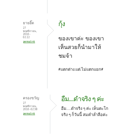
กุ้ง
ยายอิ๊ด
27
พฤศจิกายน,
2010 -
ของเขาค่ะ ของเขา
02:22
permalink
เห็นสวยก็นำมาให้
ชมจ้า
#แตกต่าง.แต่.ไม่แตกแยก#
อืม....ดำจริง ๆ ค่ะ
ครองขวัญ
27
พฤศจิกายน,
อืม....ดำจริง ๆ ค่ะ เห็นตะโก
2010 - 02:38
permalink
จริง ๆ ก็วันนี้ สมคำล่ำลือค่ะ