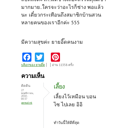
มากมาย..ใครจะว่าอะไรก็ช่าง พอแล้ว
นะ เดี๋ยวกระเทือนถึงสมาชิกบ้านสวน
หลายคนของเราอีกค่ะ 555
มีความสุขค่ะ ยายอิ๊ดคนงาม
Fa
T
Pi
ce
w
nt
บล็อกของ ยายอิ๊ด
อ่าน 11358 ครั้ง
b
itt
er
ความเห็น
o
er
es
เลี้ยง
ติดดิน
o
t
27
พฤศจิกายน,
เลี้ยงไว้เหมือน บอน
2010 -
k
00:37
permalink
ไซ ไปเลย อิอิ
ทำวันนี้ให้ดีที่สุด