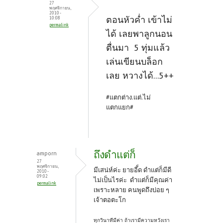
27
พฤศจิกายน,
2010 -
ตอนหัวค่ำ เข้าไม่
10:08
permalink
ได้ เลยพาลูกนอน
ตื่นมา 5 ทุ่มแล้ว
เล่นเขียนบล็อก
เลย หวางได้...5++
#แตกต่าง.แต่.ไม่
แตกแยก#
ถึงดำแต่ก็
amporn
27
พฤศจิกายน,
มีเสน่ห์ค่ะ ยายอี็ด ดำแต่ก็มีดี
2010 -
09:02
ไม่เป็นไรค่ะ ดำแต่ก็มีคุณค่า
permalink
เพราะหลาย คนพูดถึงบ่อย ๆ
เจ้าตอตะโก
ทุกวินาทีมีค่า ถ้าเรามีความหวังเรา