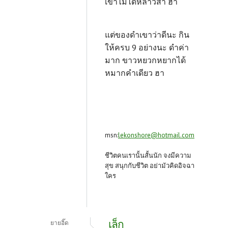
เข้าไม่ได้หล่าวสา ฮา
แต่ของดำเขาว่าดีนะ กิน
ให้ครบ 9 อย่างนะ ดำค่า
มาก ขาวหยวกหยากได้
หมากคำเดียว ฮา
msn:
lekonshore@hotmail.com
ชีวิตคนเรานั้นสั้นนัก จงมีความ
สุข สนุกกับชีวิต อย่ามัวคิดอิจฉา
ใคร
เล็ก
ยายอิ๊ด