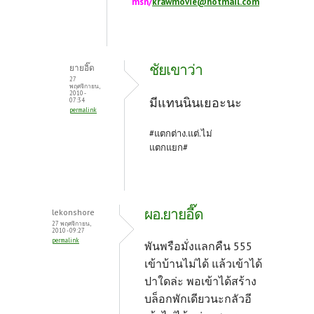
msn/
krawmovie@hotmail.com
ชัยเขาว่า
ยายอิ๊ด
27
พฤศจิกายน,
2010 -
มีแทนนินเยอะนะ
07:34
permalink
#แตกต่าง.แต่.ไม่
แตกแยก#
ผอ.ยายอี๊ด
lekonshore
27 พฤศจิกายน,
2010 - 09:27
permalink
พันพรือมั่งแลกคืน 555
เข้าบ้านไม่ได้ แล้วเข้าได้
ปาใดล่ะ พอเข้าได้สร้าง
บล็อกพักเดียวนะกลัวอี