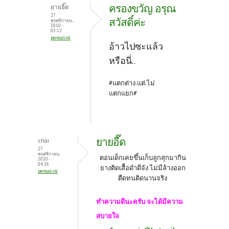
ครองขวัญ อรุณ
ยายอิ๊ด
27
สวัสดิ์ค่ะ
พฤศจิกายน,
2010 -
03:12
permalink
อ้าวไปซะแล้ว
หรือนี่..
#แตกต่าง.แต่.ไม่
แตกแยก#
ยายอี๊ด
chai
27
พฤศจิกายน,
ตอนเด็กเคยขึ้นเก็บลูกสุกมากิน
2010 -
04:26
ยางติดเสื้อดำดีจัง ไม่มีล้างออก
permalink
ตืดทนติดนานจริง
ทำความดีนะครับ จะได้มีความ
สบายใจ