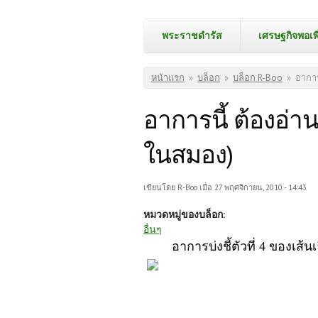
พระราชดำรัส
เศรษฐกิจพอเพ
คุณอยู่ที่นี่
หน้าแรก
»
บล็อก
»
บล็อก R-Boo
»
อาการ
อาการนี้ ต้องอ่าน
ในสมอง)
เขียนโดย
R-Boo
เมื่อ 27 พฤศจิกายน, 2010 - 14:43
หมวดหมู่ของบล็อก:
อื่นๆ
อาการบ่งชี้ตัวที่
4 ของเส้น