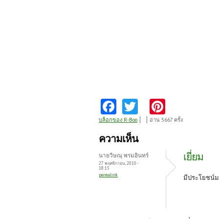
Fa
T
Pi
ce
w
nt
บล็อกของ R-Boo
อ่าน 5667 ครั้ง
b
itt
er
ความเห็น
o
er
es
เยี่ยม
นายวิษณุ พรมอินทร์
o
t
27 พฤศจิกายน, 2010 -
18:15
permalink
k
มีประโยชน์