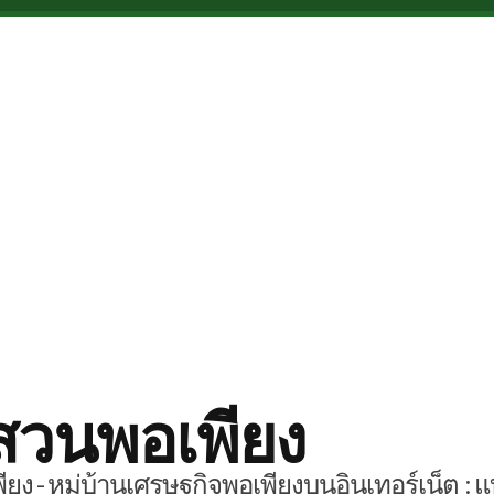
สวนพอเพียง
ยง - หมู่บ้านเศรษฐกิจพอเพียงบนอินเทอร์เน็ต : แ