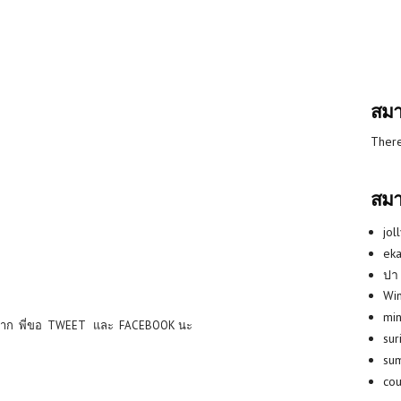
สมา
There
สมา
jol
eka
ปา
Win
min
มาก พี่ขอ TWEET และ FACEBOOK นะ
su
su
co