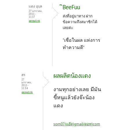
ิBeeFuu
แดง อุบล
27 มกราคม,
2011 -
ส่งที่อยู่มาทาง ฝาก
11:37
permalink
ข้อความถึงสมาชิกได้
เลยค่ะ
"เชื่อในผล แห่งการ
ทำความดี"
ผลผลิตน้องแดง
สร
27
มกราคม,
2011 -
งามทุกอย่างเลย มีมัน
11:34
permalink
ขี้หนูแล้วยังจ๊ะน้อง
แดง
sorn07(แอ๊ด)gmail(ดอท)com