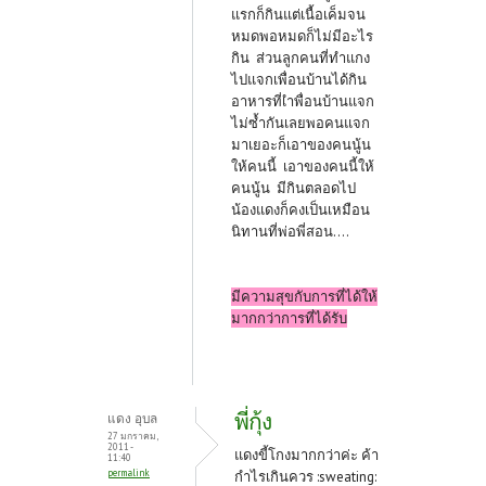
แรกก็กินแต่เนื้อเค็มจน
หมดพอหมดก็ไม่มีอะไร
กิน ส่วนลูกคนที่ทำแกง
ไปแจกเพื่อนบ้านได้กิน
อาหารที่เำพื่อนบ้านแจก
ไม่ซ้ำกันเลยพอคนแจก
มาเยอะก็เอาของคนนู้น
ให้คนนี้ เอาของคนนี้ให้
คนนู้น มีกินตลอดไป
น้องแดงก็คงเป็นเหมือน
นิทานที่พ่อพี่สอน....
มีความสุขกับการที่ได้ให้
มากกว่าการที่ได้รับ
พี่กุ้ง
แดง อุบล
27 มกราคม,
2011 -
แดงขี้โกงมากกว่าค่ะ ค้า
11:40
permalink
กำไรเกินควร :sweating: