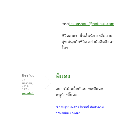
msn:
lekonshore@hotmail.com
ชีวิตคนเรานั้นสั้นนัก จงมีความ
สุข สนุกกับชีวิต อย่ามัวคิดอิจฉา
ใคร
พี่แดง
BeeFuu
27
มกราคม,
2011 -
อยากได้เมล็ดถั่วค่ะ พอมีแจก
11:33
permalink
หนูบ้างมั๊ยคะ
"ความสุขของชีวิตในวันนี้ คือทำตาม
วิถีพอเพียงของพ่อ"