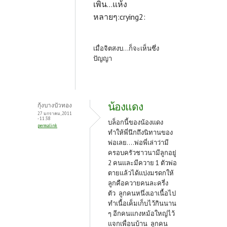
เพิ่น...แห้ง
หลายๆ:crying2:
เมื่อจิตสงบ...ก็จะเห็นซึ่ง
ปัญญา
น้องแดง
กุ้งบางบัวทอง
27 มกราคม, 2011
- 11:38
บล็อกนี้ของน้องแดง
permalink
ทำให้พี่นึกถึงนิทานของ
พ่อเลย....พ่อพี่เล่าว่ามี
ครอบครัวชาวนามีลูกอยู่
2 คนและมีควาย 1 ตัวพ่อ
ตายแล้วได้แบ่งมรดกให้
ลูกคือควายคนละครี่ง
ตัว ลูกคนหนึ่งเอาเนื้อไป
ทำเนื้อเค็มเก็บไว้กินนาน
ๆ อีกคนแกงหม้อใหญ่ไว้
แจกเพื่อนบ้าน ลูกคน