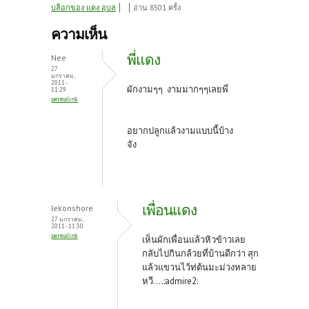
ce
w
nt
บล็อกของ แดง อุบล
อ่าน 8501 ครั้ง
b
itt
er
ความเห็น
o
er
es
พี่แดง
Nee
o
t
27
มกราคม,
2011 -
k
ผักงามๆๆ งามมากๆๆเลยพี่
11:29
permalink
อยากปลูกแล้วงามแบบนี้บ้าง
จัง
เพื่อนแดง
lekonshore
27 มกราคม,
2011 - 11:30
permalink
เห็นผักเพื่อนแล้วหิวข้าวเลย
กลับไปกินกล้วยที่บ้านดีกว่า สุก
แล้วแขวนไว้ท่ต้นมะม่วงหลาย
หวี....:admire2: