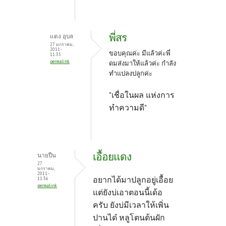
พี่สร
แดง อุบล
27 มกราคม,
2011 -
ขอบคุณค่ะ มีแล้วค่ะพี่
11:35
permalink
ดมส่งมาให้แล้วค่ะ กำลัง
ทำแปลงปลูกค่ะ
"เชื่อในผล แห่งการ
ทำความดี"
เอื้อยแดง
นายปืน
27
มกราคม,
2011 -
อยากได้มาปลูกอยู่เอื้อย
11:36
permalink
แต่ยังบ่เอาตอนนี้เด้อ
ครับ ยังบ่มีเวลาให้เพิ่น
ปานได๋ หลูโตนต้นผัก