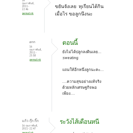
16
กุมภาพันธ์,
ขยันจังเลย ทุเรียนได้กิน
2011 -
22:46
เมื่อไร ขอลูกนึงนะ
permalink
ตอนนี้
ann
16
กุมภาพันธ์,
ยังไม่ได้ปลูกลงดินเลย...
2011 -
23:58
:sweating:
permalink
แถมให้อีกหนึ่งลูกนะคะ...
....ความสุขอย่างแท้จริง
ด้วยหลักเศรษฐกิจพอ
เพียง....
ระวังไส้เดือนหนี
แก้ว กุ๊ก กิ๊ก
16 กุมภาพันธ์,
2011 - 22:47
permalink