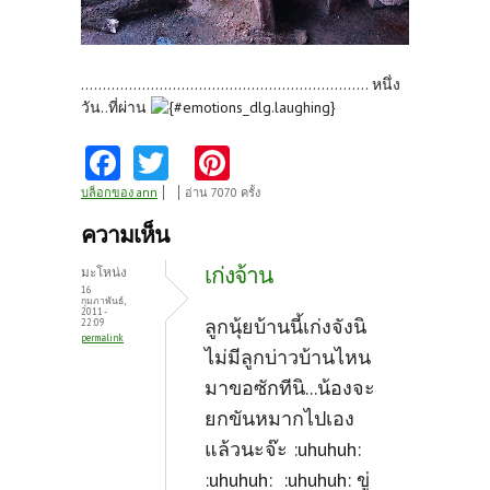
.................................................................. หนึ่ง
วัน..ที่ผ่าน
Fa
T
Pi
ce
w
nt
บล็อกของ ann
อ่าน 7070 ครั้ง
b
itt
er
ความเห็น
o
er
es
เก่งจ้าน
มะโหน่ง
o
t
16
กุมภาพันธ์,
2011 -
k
ลูกนุ้ยบ้านนี้เก่งจังนิ
22:09
permalink
ไม่มีลูกบ่าวบ้านไหน
มาขอซักทีนิ...น้องจะ
ยกขันหมากไปเอง
แล้วนะจ๊ะ :uhuhuh:
:uhuhuh: :uhuhuh: ขู่