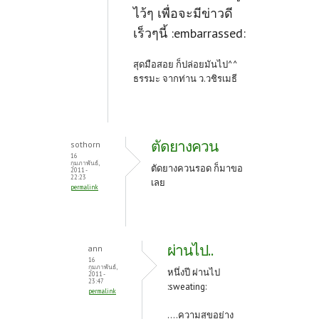
ไว้ๆ เพื่อจะมีข่าวดี
เร็วๆนี้ :embarrassed:
สุดมือสอย ก็ปล่อยมันไป^^
ธรรมะ จากท่าน ว.วชิรเมธี
ตัดยางควน
sothorn
16
กุมภาพันธ์,
ตัดยางควนรอด ก็มาขอ
2011 -
22:23
เลย
permalink
ผ่านไป..
ann
16
กุมภาพันธ์,
หนึ่งปี ผ่านไป
2011 -
23:47
:sweating:
permalink
....ความสุขอย่าง