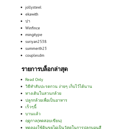
jollysteel
ekawith
ปา
Winfince
mingitype
suriyan2538
summerth23
couplesdm
รายการบล็อกล่าสุด
Read Only
วิธีทำสับปะรดกวน ง่ายๆ เก็บไว้ได้นาน
ทางเดินในสวนกล้วย
ปลูกกล้วยเพื่อเป็นอาหาร
เร็วๆนี้
บานแล้ว
ฤดูกาล(ทดสอบเขียน)
ทดลองใช้ดินขุยไผ่เป็นวัสดุในการปลูกบอนสี