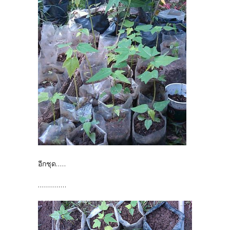
อีกชุด.....
..............