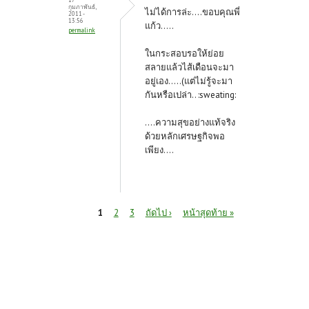
กุมภาพันธ์,
ไม่ได้การล่ะ....ขอบคุณพี่
2011 -
13:56
แก้ว.....
permalink
ในกระสอบรอให้ย่อย
สลายแล้วไส้เดือนจะมา
อยู่เอง.....(แต่ไม่รู้จะมา
กันหรือเปล่า.. :sweating:
....ความสุขอย่างแท้จริง
ด้วยหลักเศรษฐกิจพอ
เพียง....
หน้า
1
2
3
ถัดไป ›
หน้าสุดท้าย »