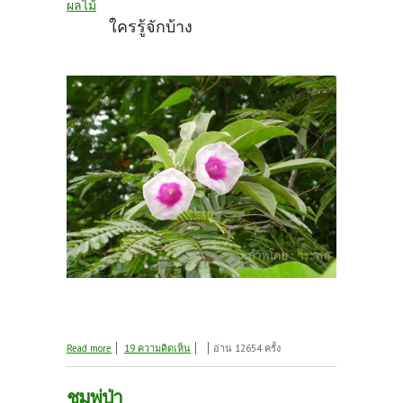
ผลไม้
ใครรู้จักบ้าง
about ดอกอะไร ผลไม้อะไร
Read more
19 ความคิดเห็น
อ่าน 12654 ครั้ง
ชมพู่ป่า