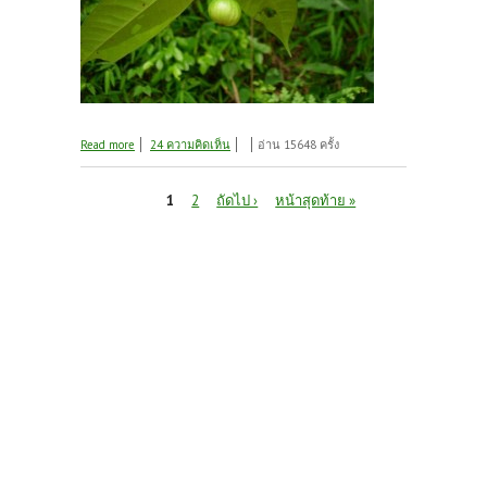
about ชมพู่ป่า
Read more
24 ความคิดเห็น
อ่าน 15648 ครั้ง
หน้า
1
2
ถัดไป ›
หน้าสุดท้าย »