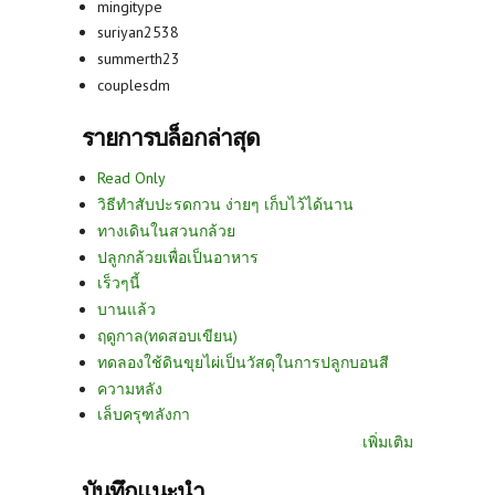
mingitype
suriyan2538
summerth23
couplesdm
รายการบล็อกล่าสุด
Read Only
วิธีทำสับปะรดกวน ง่ายๆ เก็บไว้ได้นาน
ทางเดินในสวนกล้วย
ปลูกกล้วยเพื่อเป็นอาหาร
เร็วๆนี้
บานแล้ว
ฤดูกาล(ทดสอบเขียน)
ทดลองใช้ดินขุยไผ่เป็นวัสดุในการปลูกบอนสี
ความหลัง
เล็บครุฑลังกา
เพิ่มเติม
บันทึกแนะนำ