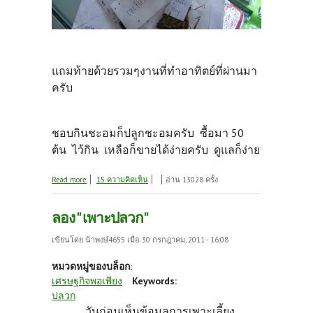
แถมท้ายด้วยรวมๆงานที่ทำอาทิตย์ที่ผ่านมา
ครับ
ชอบกินชะอมก็ปลูกชะอมครับ ซื้อมา 50
ต้น ไว้กิน เหลือก็ขายได้ง่ายครับ ดูแลก็ง่าย
about "ขอบคุณ" เมล็ดพันธุ์น้ำใจจากเพื่อนสมาชิก
Read more
15 ความคิดเห็น
อ่าน 13028 ครั้ง
ลอง " เพาะปลวก"
เขียนโดย
น้าพงษ์4655
เมื่อ 30 กรกฎาคม, 2011 - 16:08
หมวดหมู่ของบล็อก:
เศรษฐกิจพอเพียง
Keywords:
ปลวก
วันก่อนเห็นข้อมูลการเพาะเลี้ยง