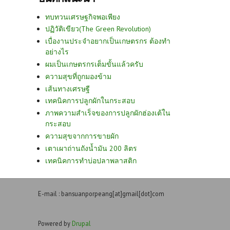
ทบทวนเศรษฐกิจพอเพียง
ปฏิวัติเขียว(The Green Revolution)
เบื่องานประจำอยากเป็นเกษตรกร ต้องทำ
อย่างไร
ผมเป็นเกษตรกรเต็มขั้นแล้วครับ
ความสุขที่ถูกมองข้าม
เส้นทางเศรษฐี
เทคนิคการปลูกผักในกระสอบ
ภาพความสำเร็จของการปลูกผักฮ่องเต้ใน
กระสอบ
ความสุขจากการขายผัก
เตาเผาถ่านถังน้ำมัน 200 ลิตร
เทคนิคการทำบ่อปลาพลาสติก
E-mail : bansuanporpeang[at]gmail[dot]com
Powered by
Drupal