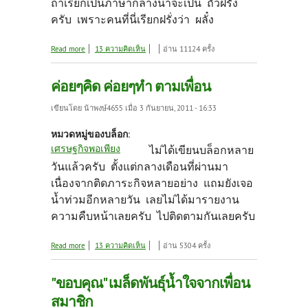
ถ้าเรียกเป็นภาษากลางน่าจะเป็น ถั่วฝรั่ง
ครับ เพราะคนที่นี่เรียกฝรั่งว่า ผลั๋ง
about "ถั่วผลั๋ง" หรือถั่วฝรั่ง
Read more
13 ความคิดเห็น
อ่าน 11124 ครั้ง
ค่อยๆคิด ค่อยๆทำ ตามเพื่อน
เขียนโดย
น้าพงษ์4655
เมื่อ 3 กันยายน, 2011 - 16:33
หมวดหมู่ของบล็อก:
เศรษฐกิจพอเพียง
ไม่ได้เขียนบล็อกหลาย
วันแล้วครับ ตั้งแต่กลางเดือนที่ผ่านมา
เนื่องจากติดภาระกิจหลายอย่าง แถมยังเจอ
น้ำท่วมอีกหลายวัน เลยไม่ได้มารายงาน
ความคืบหน้าเลยครับ ไปติดตามกันเลยครับ
about ค่อยๆคิด ค่อยๆทำ ตามเพื่อน
Read more
13 ความคิดเห็น
อ่าน 5304 ครั้ง
"ขอบคุณ" เมล็ดพันธุ์น้ำใจจากเพื่อน
สมาชิก