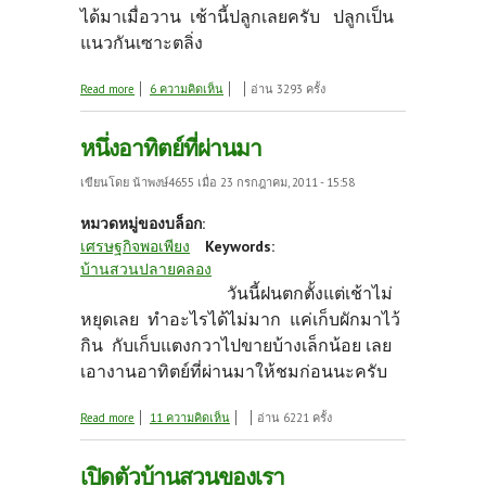
ได้มาเมื่อวาน เช้านี้ปลูกเลยครับ ปลูกเป็น
แนวกันเซาะตลิ่ง
about การบ้านใหม่มาแล้ว
Read more
6 ความคิดเห็น
อ่าน 3293 ครั้ง
หนึ่งอาทิตย์ที่ผ่านมา
เขียนโดย
น้าพงษ์4655
เมื่อ 23 กรกฎาคม, 2011 - 15:58
หมวดหมู่ของบล็อก:
เศรษฐกิจพอเพียง
Keywords:
บ้านสวนปลายคลอง
วันนี้ฝนตกตั้งแต่เช้าไม่
หยุดเลย ทำอะไรได้ไม่มาก แค่เก็บผักมาไว้
กิน กับเก็บแตงกวาไปขายบ้างเล็กน้อย เลย
เอางานอาทิตย์ที่ผ่านมาให้ชมก่อนนะครับ
about หนึ่งอาทิตย์ที่ผ่านมา
Read more
11 ความคิดเห็น
อ่าน 6221 ครั้ง
เปิดตัวบ้านสวนของเรา