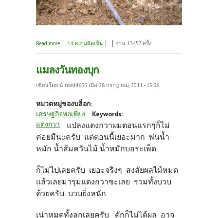
about ลอง " เพาะปลวก"
Read more
14 ความคิดเห็น
อ่าน 13457 ครั้ง
แมลงวันทองบุก
เขียนโดย
น้าพงษ์4655
เมื่อ 28 กรกฎาคม, 2011 - 15:56
หมวดหมู่ของบล็อก:
เศรษฐกิจพอเพียง
Keywords:
แตงกวา
แปลงแตงกวาผมตอนแรกๆก็ไม่
ค่อยมีนะครับ แต่ตอนนี้เยอะมาก พ่นน้ำ
หมัก น้ำส้มควันไม้ น้ำหมักบอระเพ็ด
ก็ไม่ไปเลยครับ เยอะจริงๆ สงสัยผลไม้หมด
แล้วเลยมารุมแตงกวาซะเลย รวมทั้งบวบ
ด้วยครับ บวบยิ่งหนัก
เน่าหมดทั้งลูกเลยครับ ดักก็ไม่ได้ผล อาจ