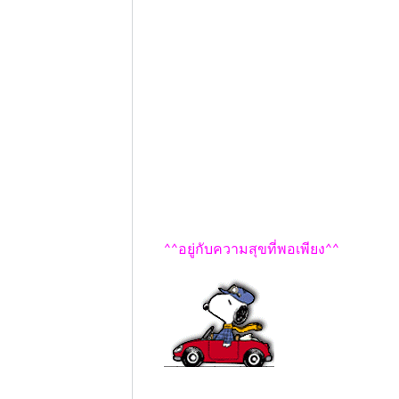
^^อยู่กับความสุขที่พอเพียง^^