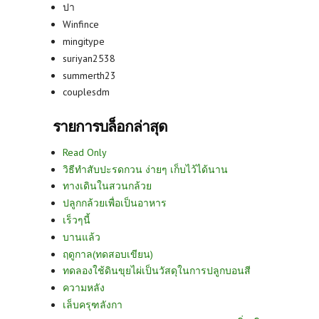
ปา
Winfince
mingitype
suriyan2538
summerth23
couplesdm
รายการบล็อกล่าสุด
Read Only
วิธีทำสับปะรดกวน ง่ายๆ เก็บไว้ได้นาน
ทางเดินในสวนกล้วย
ปลูกกล้วยเพื่อเป็นอาหาร
เร็วๆนี้
บานแล้ว
ฤดูกาล(ทดสอบเขียน)
ทดลองใช้ดินขุยไผ่เป็นวัสดุในการปลูกบอนสี
ความหลัง
เล็บครุฑลังกา