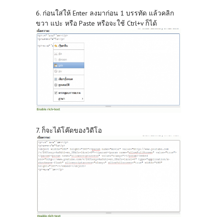
6. ก่อนใส่ให้ Enter ลงมาก่อน 1 บรรทัด แล้วคลิก
ขวา แปะ หรือ Paste หรือจะใช้ Ctrl+v ก็ได้
7. ก็จะได้โค๊ดของวิดีโอ