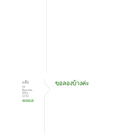
ขอลองบ้างค่ะ
แอ๊ป
23
มิถุนายน,
2011 -
12:32
permalink