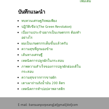
เพิ่มเติม
บันทึกแนะนำ
ทบทวนเศรษฐกิจพอเพียง
ปฏิวัติเขียว(The Green Revolution)
เบื่องานประจำอยากเป็นเกษตรกร ต้องทำ
อย่างไร
ผมเป็นเกษตรกรเต็มขั้นแล้วครับ
ความสุขที่ถูกมองข้าม
เส้นทางเศรษฐี
เทคนิคการปลูกผักในกระสอบ
ภาพความสำเร็จของการปลูกผักฮ่องเต้ใน
กระสอบ
ความสุขจากการขายผัก
เตาเผาถ่านถังน้ำมัน 200 ลิตร
เทคนิคการทำบ่อปลาพลาสติก
E-mail : bansuanporpeang[at]gmail[dot]com