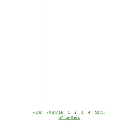
หน้า
« แรก
‹ หน้าก่อน
1
2
3
4
ถัดไป ›
หน้าสุดท้าย »