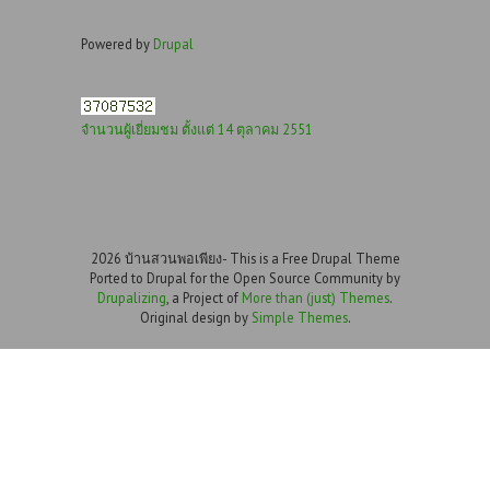
Powered by
Drupal
จำนวนผู้เยี่ยมชม ตั้งแต่ 14 ตุลาคม 2551
2026 บ้านสวนพอเพียง- This is a Free Drupal Theme
Ported to Drupal for the Open Source Community by
Drupalizing
, a Project of
More than (just) Themes
.
Original design by
Simple Themes
.