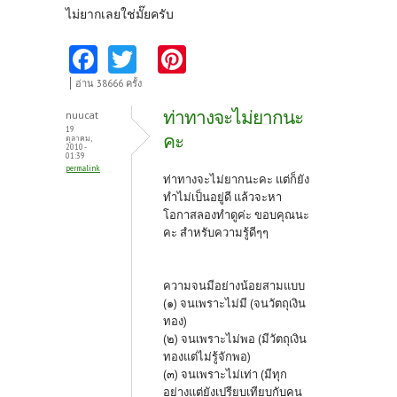
ไม่ยากเลยใช่มั๊ยครับ
Fa
T
Pi
ce
w
nt
อ่าน 38666 ครั้ง
b
itt
er
ท่าทางจะไม่ยากนะ
nuucat
o
er
es
19
คะ
ตุลาคม,
2010 -
01:39
o
t
permalink
ท่าทางจะไม่ยากนะคะ แต่ก็ยัง
k
ทำไม่เป็นอยู่ดี แล้วจะหา
โอกาสลองทำดูค่ะ ขอบคุณนะ
คะ สำหรับความรู้ดีๆๆ
ความจนมีอย่างน้อยสามแบบ
(๑) จนเพราะไม่มี (จนวัตถุเงิน
ทอง)
(๒) จนเพราะไม่พอ (มีวัตถุเงิน
ทองแต่ไม่รู้จักพอ)
(๓) จนเพราะไม่เท่า (มีทุก
อย่างแต่ยังเปรียบเทียบกับคน