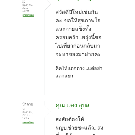
30
ธันวาคม,
2010 -
สวัสดีปีใหม่เช่นกัน
19:40
permalink
คะ..ขอให้สุขภาพใจ
และกายแข็งทั้ง
ครอบครัว...พรุ่งนี้ขอ
ไปเที่ยวก่อนกลับมา
จะหาของมาฝากคะ
คิดให้แตกต่าง...แต่อย่า
แตกแยก
คุณ แดง อุบล
ป้าต่าย
30
ธันวาคม,
2010 -
สงสัยต้องให้
19:43
permalink
ผญบ.ช่วยซะแล้ว...ส่ง