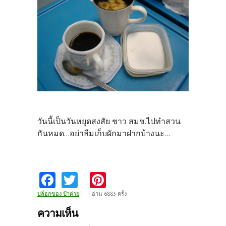
วันนี้เป็นวันหยุดสงสัย ชาว สมช.ไปทำสวน
กันหมด...อย่าลืมเก็บผักมาฝากบ้างนะ...
Fa
T
Pi
ce
w
nt
บล็อกของ ป้าต่าย
อ่าน 6883 ครั้ง
b
itt
er
ความเห็น