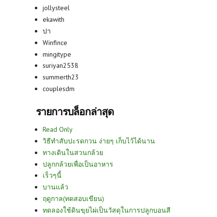
jollysteel
ekawith
ปา
Winfince
mingitype
suriyan2538
summerth23
couplesdm
รายการบล็อกล่าสุด
Read Only
วิธีทำสับปะรดกวน ง่ายๆ เก็บไว้ได้นาน
ทางเดินในสวนกล้วย
ปลูกกล้วยเพื่อเป็นอาหาร
เร็วๆนี้
บานแล้ว
ฤดูกาล(ทดสอบเขียน)
ทดลองใช้ดินขุยไผ่เป็นวัสดุในการปลูกบอนสี