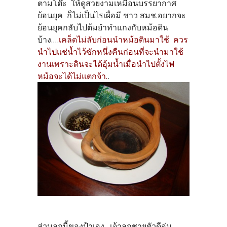
ตามโต๊ะ ให้ดูสวยงามเหมือนบรรยากาศ
ย้อนยุค ก็ไม่เป็นไรเผื่อมี ชาว สมช.อยากจะ
ย้อนยุคกลับไปต้มยำทำแกงกับหม้อดิน
บ้าง....
เคล็ดไม่ลับก่อนนำหม้อดินมาใช้ ควร
นำไปแช่น้ำไว้ซักหนึ่งคืนก่อนที่จะนำมาใช้
งานเพราะดินจะได้อุ้มน้ำเมื่อนำไปตั้งไฟ
หม้อจะได้ไม่แตกจ้า.
.
ส่วนลูกนี้ของป้าเอง...เจ้าลูกชายตัวดีอุ่น