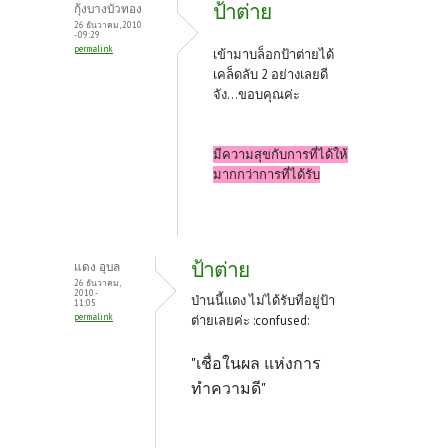
o
er
es
ป้าต่าย
กุ้งบางบัวทอง
o
t
26 ธันวาคม, 2010
- 09:29
permalink
k
เข้ามาบล็อกป้าต่ายได้
เคล็ดลับ 2 อย่างเลยดี
จัง...ขอบคุณค่ะ
มีความสุขกับการที่ได้ให้
มากกว่าการที่ได้รับ
ป้าต่าย
แดง อุบล
26 ธันวาคม,
2010 -
ป่านนี้แดง ไม่ได้รับที่อยู่ป้า
11:05
permalink
ต่ายเลยค่ะ :confused:
"เชื่อในผล แห่งการ
ทำความดี"