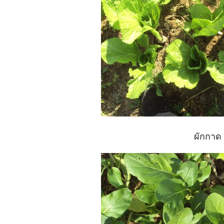
ผักกาด