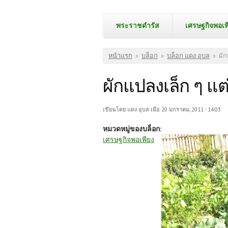
พระราชดำรัส
เศรษฐกิจพอเพ
คุณอยู่ที่นี่
หน้าแรก
»
บล็อก
»
บล็อก แดง อุบล
»
ผัก
ผักแปลงเล็ก ๆ แต่
เขียนโดย
แดง อุบล
เมื่อ 20 มกราคม, 2011 - 14:03
หมวดหมู่ของบล็อก:
เศรษฐกิจพอเพียง