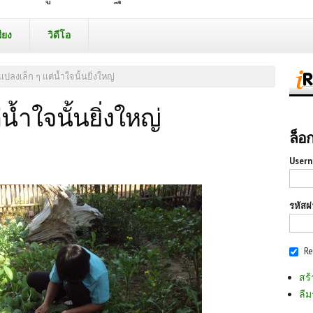
ียง
วิดีโอ
แปลงเล็ก ๆ แต่น้ำใจนั้นยิ่งใหญ่
น้ำใจนั้นยิ่งใหญ่
ล็อ
Usern
รหัสผ
R
สร้
ลืม