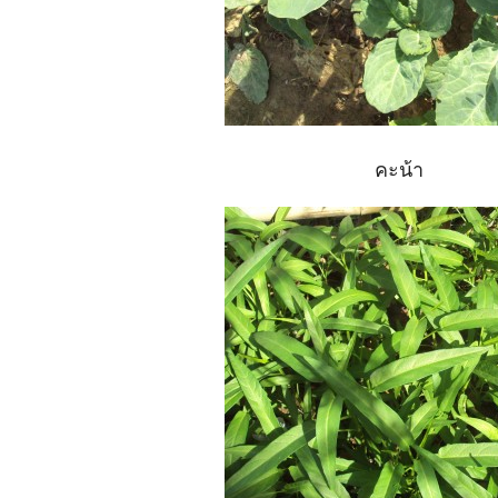
คะน้า