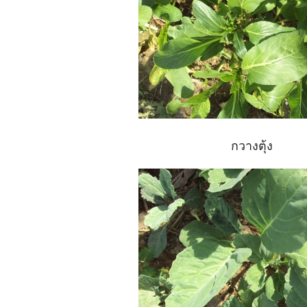
กวางตุ้ง