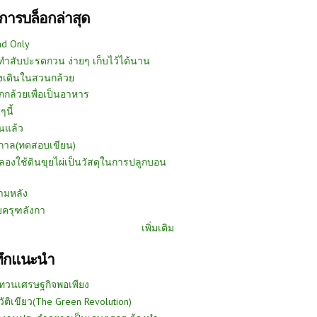
การบล็อกล่าสุด
ad Only
ีทำสับปะรดกวน ง่ายๆ เก็บไว้ได้นาน
งเดินในสวนกล้วย
กกล้วยเพื่อเป็นอาหาร
ๆนี้
นแล้ว
ูกาล(ทดสอบเขียน)
ลองใช้ดินขุยไผ่เป็นวัสดุในการปลูกบอน
ามหลัง
บครุฑลังกา
เพิ่มเติม
ทึกแนะนำ
ทวนเศรษฐกิจพอเพียง
วัติเขียว(The Green Revolution)