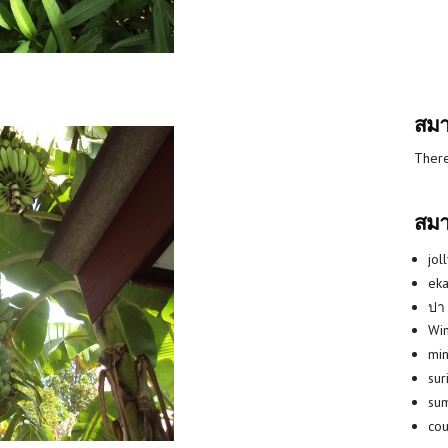
สมา
There
สมา
jol
eka
ปา
Win
min
su
su
co