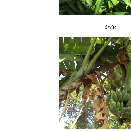
ผักบุ้ง