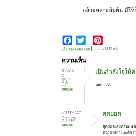
กล้วยหลายสิบต้น มีให้กิน
Fa
T
Pi
ce
w
nt
บล็อกของ แดง อุบล
อ่าน 8633 ครั้ง
b
itt
er
ความเห็น
o
er
es
เป็นกำลังใจให้ค่
ฟ้าใสใส
o
t
20
มกราคม,
2011 -
k
:admire2:
14:07
permalink
สุดยอด
KASETMCOT
20 มกราคม,
2011 - 14:07
permalink
สุดยอดเลยครับผมขอป
ตัวอย่างบ้างนะดีกว่า