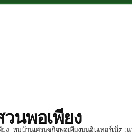
สวนพอเพียง
ยง - หมู่บ้านเศรษฐกิจพอเพียงบนอินเทอร์เน็ต : แ