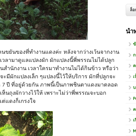
นำ
ข
านคนขยันของที่ทำงานแดงค่ะ หลังจากว่างเว้นจากงาน
ก
เวลามาดูแลแปลงผัก ผักแปลงนี้พี่พรรณไม่ได้ปลูก
ค
คนในสำนักงาน เวลาใครมาทำงานไม่ได้กินข้าว หรือว่า
จะมีผักแปลงเล็ก ๆแปลงนี้ไว้ให้บริการ ผักที่ปลูกจะ
เ
 ปี ที่อยู่ด้วยกัน ภาพนี้เป็นภาพชินตาแดงมาตลอด
บ
ะเห็นถุงผักวางไว้ให้ เพราะไม่ว่าพี่พรรณจะบอก
P
้ แต่แดงก็เกรงใจ
ค
เ
M