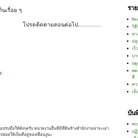
ราย
เรื่อย ๆ
Re
โปรดติดตามตอนต่อไป...................
วิธ
ทา
ปลู
เร็ว
บา
ฤด
ทด
ะ
สี
คว
เล็
บัน
ทบ
รบมือให้ดังๆครับ หน่วยงานอื่นที่มีที่ดินข้างสำนักงานน่าจะเอา
ปฏิ
ปล่อยให้เป็นที่อยู่ของเพื่อนงูนะ