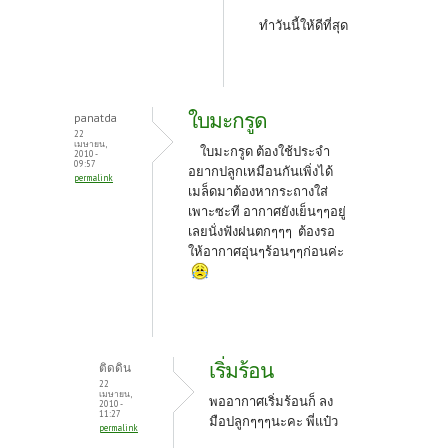
ทำวันนี้ให้ดีที่สุด
ใบมะกรูด
panatda
22
เมษายน,
ใบมะกรูด ต้องใช้ประจำ
2010 -
09:57
อยากปลูกเหมือนกันเพิ่งได้
permalink
เมล็ดมาต้องหากระถางใส่
เพาะซะที อากาศยังเย็นๆๆอยู่
เลยนั่งฟังฝนตกๆๆๆ ต้องรอ
ให้อากาศอุ่นๆร้อนๆๆก่อนค่ะ
เริ่มร้อน
ติดดิน
22
เมษายน,
พออากาศเริ่มร้อนก็ ลง
2010 -
11:27
มือปลูกๆๆๆนะคะ พี่แป๋ว
permalink