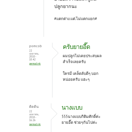
ปลูกยากนะ
#แตกต่าง.แต่.ไม่แตกแยก#
ครับยายอี๊ด
pomcob
22
เมษายน,
ผมปลูกไม่เคยประสบผล
2010 -
10:42
สำเร็จเลยครับ
permalink
ใครมี เคล็ดลับดีๆ บอก
หน่อยครับ แฮะๆ
นางแบบ
ติดดิน
22
เมษายน,
555นางแบบกิติมศักดิ์ค่ะ
2010 -
16:26
ยายอี๊ด ช่วยๆกันไปค่ะ
permalink