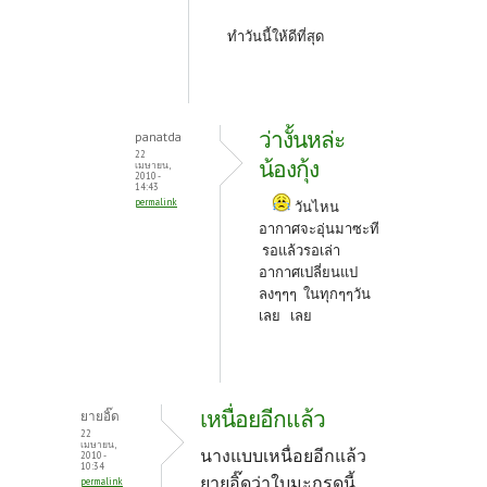
ทำวันนี้ให้ดีที่สุด
ว่างั้นหล่ะ
panatda
22
น้องกุ้ง
เมษายน,
2010 -
14:43
permalink
วันไหน
อากาศจะอุ่นมาซะที
รอแล้วรอเล่า
อากาศเปลี่ยนแป
ลงๆๆๆ ในทุกๆๆวัน
เลย เลย
เหนื่อยอีกแล้ว
ยายอิ๊ด
22
เมษายน,
นางแบบเหนื่อยอีกแล้ว
2010 -
10:34
ยายอิ๊ดว่าใบมะกรูดนี้
permalink