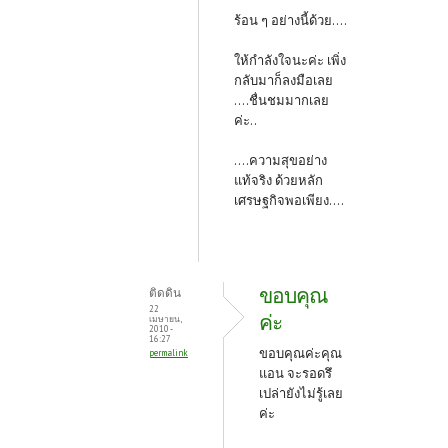
ร้อน ๆ อย่างนี้ด้วย....
ให้กำลังใจนะค่ะ
เพิ่ง
กลับมาก็ลงมือเลย
....ชื่นชมมากเลย
ค่ะ..
....ความสุขอย่าง
แท้จริง ด้วยหลัก
เศรษฐกิจพอเพียง....
ขอบคุณ
ติดดิน
22
ค่ะ
เมษายน,
2010 -
16:27
ขอบคุณค่ะคุณ
permalink
แอน จะรอดรึ
เปล่ายังไม่รู้เลย
ค่ะ