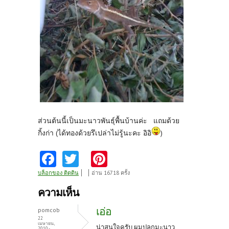
ส่วนต้นนี้เป็นมะนาวพันธุ์พื้นบ้านค่ะ แถมด้วย
กิ้งก่า (ได้ทองด้วยรึเปล่าไม่รู้นะคะ อิอิ
)
Fa
T
Pi
ce
w
nt
บล็อกของ ติดดิน
อ่าน 16718 ครั้ง
b
itt
er
ความเห็น
o
er
es
เอ่อ
pomcob
o
t
22
เมษายน,
น่าสนใจครับ ผมปลูกมะนาว
2010 -