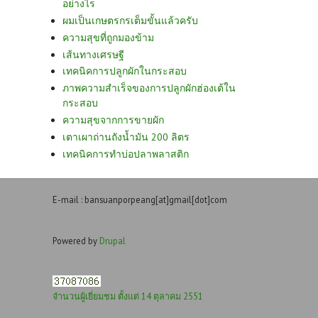
อย่างไร
ผมเป็นเกษตรกรเต็มขั้นแล้วครับ
ความสุขที่ถูกมองข้าม
เส้นทางเศรษฐี
เทคนิคการปลูกผักในกระสอบ
ภาพความสำเร็จของการปลูกผักฮ่องเต้ใน
กระสอบ
ความสุขจากการขายผัก
เตาเผาถ่านถังน้ำมัน 200 ลิตร
เทคนิคการทำบ่อปลาพลาสติก
E-mail : bansuanporpeang[at]gmail[dot]com
Powered by
Drupal
จำนวนผู้เยี่ยมชม ตั้งแต่ 14 ตุลาคม 2551