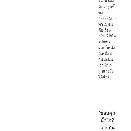
ได้ไม่ต้อง
คิดว่าฮูกขี้
ขอ
ฮี่ๆๆๆๆ(อาย
ทำไมมัน
คือเรื่อง
จริง) อิอิอิอ
รูปตอน
ผอมก็หล่อ
ดีเหมือน
กันนะนี่พี่
เรา มิน่า
ลูกสาวถึง
ได้น่ารัก
"ขอบคุณ
น้ำใจที่
แบ่งปัน