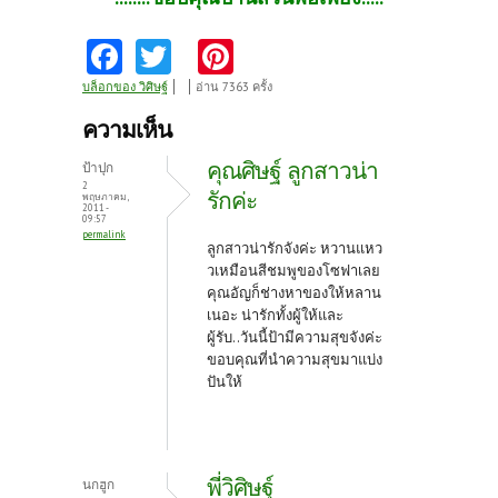
Fa
T
Pi
ce
w
nt
บล็อกของ วิศิษฐ์
อ่าน 7363 ครั้ง
b
itt
er
ความเห็น
o
er
es
คุณศิษฐ์ ลูกสาวน่า
ป้าปุก
o
t
2
รักค่ะ
พฤษภาคม,
2011 -
k
09:57
permalink
ลูกสาวน่ารักจังค่ะ หวานแหว
วเหมือนสีชมพูของโซฟาเลย
คุณอัญก็ช่างหาของให้หลาน
เนอะ น่ารักทั้งผู้ให้และ
ผู้รับ..วันนี้ป้ามีความสุขจังค่ะ
ขอบคุณที่นำความสุขมาแบ่ง
ปันให้
พี่วิศิษฐ์
นกฮูก