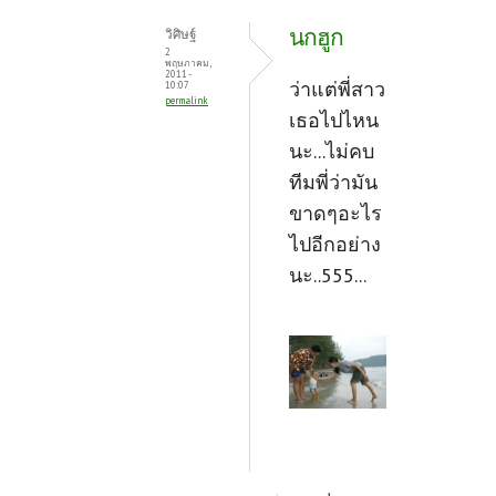
นกฮูก
วิศิษฐ์
2
พฤษภาคม,
2011 -
ว่าแต่พี่สาว
10:07
permalink
เธอไปไหน
นะ...ไม่คบ
ทีมพี่ว่ามัน
ขาดๆอะไร
ไปอีกอย่าง
นะ..555...