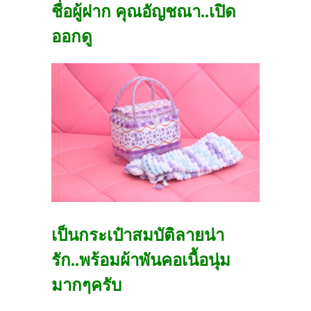
ชื่อผู้ฝาก คุณอัญชณา..เปิด
ออกดู
เป็นกระเป๋าสมบัติลายน่า
รั
ก
..พร้อมผ้าพันคอเนื้อนุ่ม
มากๆครับ