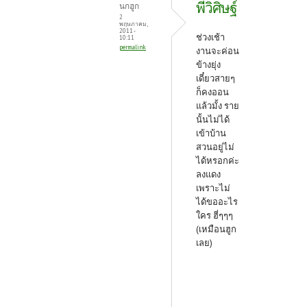
พี่วิศิษฐ์
นกฮูก
2
พฤษภาคม,
2011 -
ช่วงเช้า
10:11
permalink
งานจะค่อน
ข้างยุ่ง
เดี๋ยวสายๆ
ก็คงออน
แล้วมั้ง ราย
นั้นไม่ได้
เข้าบ้าน
สวนอยู่ไม่
ได้หรอกค่ะ
ลงแดง
เพราะไม่
ได้ขออะไร
ใคร ฮี่ๆๆๆ
(เหมือนฮูก
เลย)