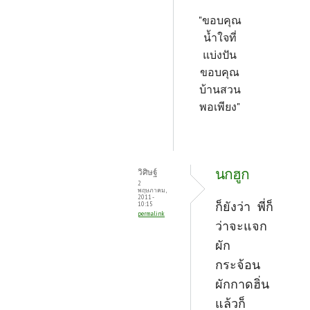
"ขอบคุณ
น้ำใจที่
แบ่งปัน
ขอบคุณ
บ้านสวน
พอเพียง"
นกฮูก
วิศิษฐ์
2
พฤษภาคม,
2011 -
ก็ยังว่า พี่ก็
10:15
permalink
ว่าจะแจก
ผัก
กระจ้อน
ผักกาดฮิ่น
แล้วก็