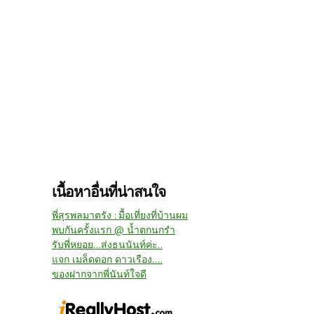
เนื้อหาอื่นที่น่าสนใจ
พี่สุรพลมาตรัง : มื้อเที่ยงที่บ้านผม
พบกันครั้งแรก @ น้ำตกนกรำ
รับพี่หยอย...ส่งธนนันท์ค่ะ..
แจก เมล็ดดอก ดาวเรือง....
ของฝากจากพี่นันท์ใจดี