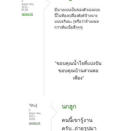
2
พฤษภาคม,
2011 -
มีนางแบบเป็นของตัวเองแบบ
09:58
permalink
นี้ไม่ต้องเปลืองตังค์จ้างนาง
แบบจริงมะ (หรือว่าจ้างแพล
กว่าเดิมเนี่ยฮี่ๆๆๆ)
"ขอบคุณน้ำใจที่แบ่งปัน
ขอบคุณบ้านสวนพอ
เพียง"
นกฮูก
วิศิษฐ์
2
พฤษภาคม,
2011 -
คนนี้เขารู้งาน
10:01
permalink
ครับ...ถ่ายรูปมา