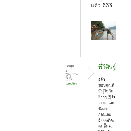
แล้ว..อิอิอิ
พี่วิศิษฐ์
นกฮูก
2
พฤษภาคม,
2011 -
ธุจ้า
10:19
permalink
ขอบคุณที่
ยังรู้ใจกัน
ฮี่ๆๆๆ (รู้ว่า
จะขอ เลย
ชิงแจก
ก่อนเลย
ฮี่ๆๆๆ)ดีค่ะ
คนอืื่นจะ