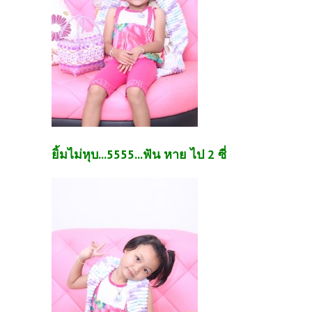
ยิ้มไม่หุบ...5555...ฟัน หาย ไป 2 ซี่