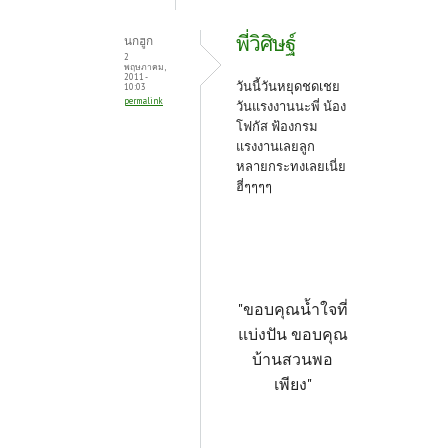
พี่วิศิษฐ์
นกฮูก
2
พฤษภาคม,
2011 -
วันนี้วันหยุดชดเชย
10:03
permalink
วันแรงงานนะพี่ น้อง
โฟกัส ฟ้องกรม
แรงงานเลยลูก
หลายกระทงเลยเนี่ย
ฮี่ๆๆๆๆ
"ขอบคุณน้ำใจที่
แบ่งปัน ขอบคุณ
บ้านสวนพอ
เพียง"