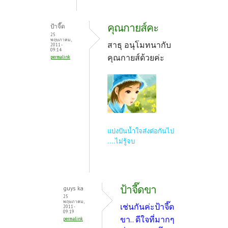
คุณกายส์คะ
ป้าจี๊ด
25
พฤษภาคม,
สาธุ อนุโมทนากับ
2011 -
09:14
คุณกายส์ด้วยค่ะ
permalink
แบ่งปันน้ำใจส่งต่อกันไป
....ไม่รู้จบ
ป้าจี๊ดขา
guys ka
25
พฤษภาคม,
เช่นกันค่ะป้าจี๊ด
2011 -
09:19
ขา.. ดีใจที่มากๆ
permalink