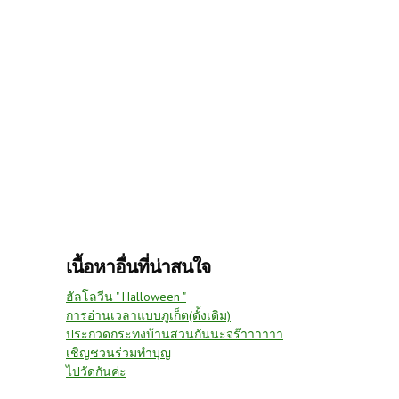
เนื้อหาอื่นที่น่าสนใจ
ฮัลโลวีน " Halloween "
การอ่านเวลาแบบภูเก็ต(ดั้งเดิม)
ประกวดกระทงบ้านสวนกันนะจร๊าาาาาา
เชิญชวนร่วมทำบุญ
ไปวัดกันค่ะ