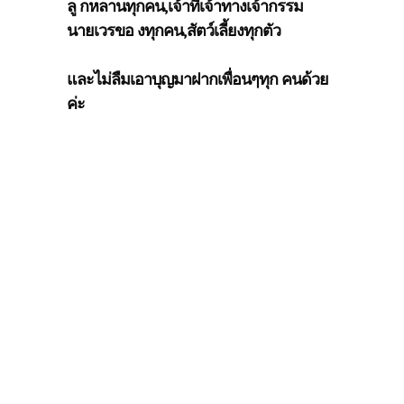
ลู
กหลานทุกคน,
เจ้าที่เจ้าทางเจ้ากรรม
นายเวรขอ
งทุกคน,สัตว์เลี้ยงทุกตัว
และไม่ลืมเอาบุญมาฝากเพื่อนๆทุก
คนด้วย
ค่ะ