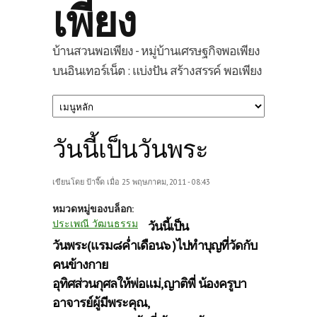
เพียง
บ้านสวนพอเพียง - หมู่บ้านเศรษฐกิจพอเพียง
บนอินเทอร์เน็ต : แบ่งปัน สร้างสรรค์ พอเพียง
วันนี้เป็นวันพระ
เขียนโดย
ป้าจี๊ด
เมื่อ 25 พฤษภาคม, 2011 - 08:43
หมวดหมู่ของบล็อก:
ประเพณี วัฒนธรรม
วันนี้เป็น
วันพระ(แรม๘ค่ำเดือน๖
)ไปทำบุญที่วัดกับ
คนข้างกาย
อุทิศส่วนกุศลให้พ่อแม่,ญาติพี่
น้องครูบา
อาจารย์ผู้มีพระคุณ,