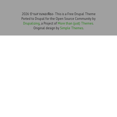
2026 บ้านสวนพอเพียง- This is a Free Drupal Theme
Ported to Drupal for the Open Source Community by
Drupalizing
, a Project of
More than (just) Themes
.
Original design by
Simple Themes
.