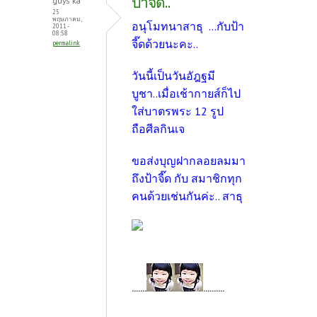
ป้าจี๊ด..
guys ka
25
พฤษภาคม,
อนุโมทนาสาธุ ...กับป้า
2011 -
08:58
จี๊ดด้วยนะคะ..
permalink
วันนี้เป็นวันอัฎฐมี
บูชา..เมื่อเช้ากายส์ก็ไป
ใส่บาตรพระ 12 รูป
ถือศีลกินเจ
ขอส่งบุญฝากลอยลมมา
ถึงป้าจี๊ด กับ สมาชิกทุก
คนด้วยเช่นกันค่ะ.. สาธุ
.......
..........