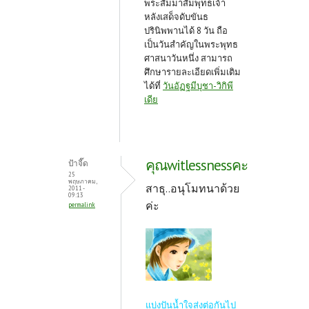
พระสัมมาสัมพุทธเจ้า
หลังเสด็จดับขันธ
ปรินิพพานได้ 8 วัน ถือ
เป็นวันสำคัญในพระพุทธ
ศาสนาว
ันหนึ่ง สามารถ
ศึกษารายละเอียดเพิ่มเติม
ได้ที่
วันอัฏฐมีบุชา-วิกิพี
เดีย
คุณwitlessnessคะ
ป้าจี๊ด
25
พฤษภาคม,
สาธุ..อนุโมทนาด้วย
2011 -
09:13
ค่ะ
permalink
แบ่งปันน้ำใจส่งต่อกันไป