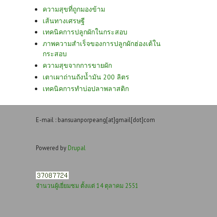
ความสุขที่ถูกมองข้าม
เส้นทางเศรษฐี
เทคนิคการปลูกผักในกระสอบ
ภาพความสำเร็จของการปลูกผักฮ่องเต้ใน
กระสอบ
ความสุขจากการขายผัก
เตาเผาถ่านถังน้ำมัน 200 ลิตร
เทคนิคการทำบ่อปลาพลาสติก
E-mail : bansuanporpeang[at]gmail[dot]com
Powered by
Drupal
จำนวนผู้เยี่ยมชม ตั้งแต่ 14 ตุลาคม 2551