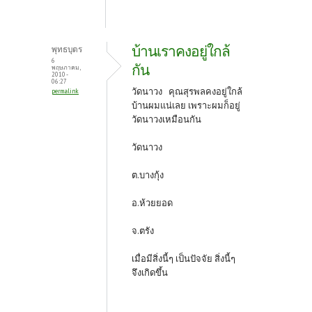
บ้านเราคงอยู่ใกล้
พุทธบุตร
6
กัน
พฤษภาคม,
2010 -
06:27
วัดนาวง คุณสุรพลคงอยู่ใกล้
permalink
บ้านผมแน่เลย เพราะผมก็อยู่
วัดนาวงเหมือนกัน
วัดนาวง
ต.บางกุ้ง
อ.ห้วยยอด
จ.ตรัง
เมื่อมีสิ่งนี้ๆ เป็นปัจจัย สิ่งนี้ๆ
จึงเกิดขึ้น