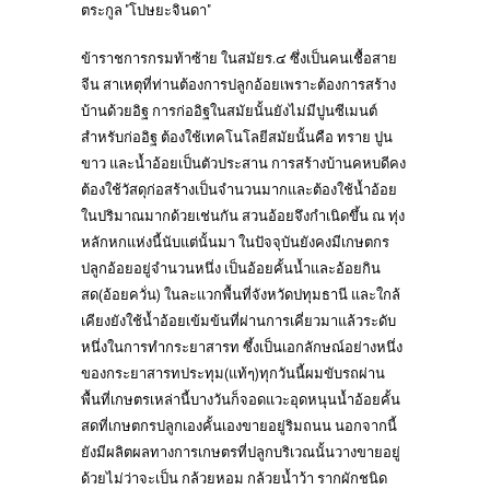
ตระกูล "โปษยะจินดา"
ข้าราชการกรมท้าซ้าย ในสมัยร.๔ ซึ่งเป็นคนเชื้อสาย
จีน สาเหตุที่ท่านต้องการปลูกอ้อยเพราะต้องการสร้าง
บ้านด้วยอิฐ การก่ออิฐในสมัยนั้นยังไม่มีปูนซีเมนต์
สำหรับก่ออิฐ ต้องใช้เทคโนโลยีสมัยนั้นคือ ทราย ปูน
ขาว และน้ำอ้อยเป็นตัวประสาน การสร้างบ้านคหบดีคง
ต้องใช้วัสดุก่อสร้างเป็นจำนวนมากและต้องใช้น้ำอ้อย
ในปริมาณมากด้วยเช่นกัน สวนอ้อยจึงกำเนิดขึ้น ณ ทุ่ง
หลักหกแห่งนี้นับแต่นั้นมา ในปัจจุบันยังคงมีเกษตกร
ปลูกอ้อยอยู่จำนวนหนึ่ง เป็นอ้อยคั้นน้ำและอ้อยกิน
สด(อ้อยควั่น) ในละแวกพื้นที่จังหวัดปทุมธานี และใกล้
เคียงยังใช้น้ำอ้อยเข้มข้นที่ผ่านการเคี่ยวมาแล้วระดับ
หนึ่งในการทำกระยาสารท ซึ้งเป็นเอกลักษณ์อย่างหนึ่ง
ของกระยาสารทประทุม(แท้ๆ)ทุกวันนี้ผมขับรถผ่าน
พื้นที่เกษตรเหล่านี้บางวันก็จอดแวะอุดหนุนน้ำอ้อยคั้น
สดที่เกษตกรปลูกเองคั้นเองขายอยู่ริมถนน นอกจากนี้
ยังมีผลิตผลทางการเกษตรที่ปลูกบริเวณนั้นวางขายอยู่
ด้วยไม่ว่าจะเป็น กล้วยหอม กล้วยน้ำว้า รากผักชนิด