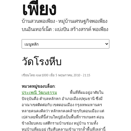
เพียง
บ้านสวนพอเพียง - หมู่บ้านเศรษฐกิจพอเพียง
บนอินเทอร์เน็ต : แบ่งปัน สร้างสรรค์ พอเพียง
วัดโรงหีบ
เขียนโดย
rose1000
เมื่อ 5 พฤษภาคม, 2010 - 21:15
หมวดหมู่ของบล็อก:
ประเพณี วัฒนธรรม
พื้นที่ที่ผมอยู่อาศัยใน
ปัจจุบันคือ ตำบลหลักหก อำเภอเมืองปทุมธานี ซึ่งมี
อาณาเขตติดต่อกับ เขตดอนเมือง กรุงเทพมหานคร
หลายคนคงคิดว่า หลักหกคงคล้ายๆกับดอนเมือง แต่
เปล่าเลยพื้นที่นี้ส่วนใหญ่ยังเป็นพื้นที่การเกษตร ค่อน
ข้างเงียบสงบ แต่ตึกรามบ้านช่อง หมู่บ้าน รวมทั้ง
หมู่บ้านที่ผมอยู่ เริ่มคืบคลานเข้ามารุกล้ำพื้นที่เหล่านี้