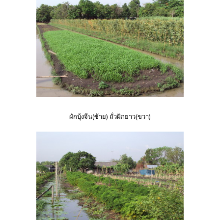
ผักบุ้งจีน(ซ้าย) ถั่วฝักยาว(ขวา)