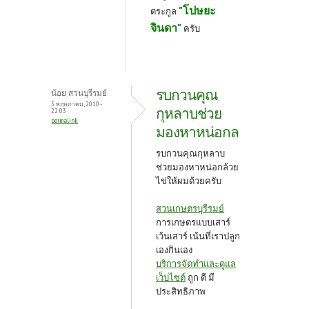
"โปษยะ
ตระกูล
จินดา"
ครับ
รบกวนคุณ
น้อย สวนบุรีรมย์
5 พฤษภาคม, 2010 -
กุหลาบช่วย
22:03
permalink
มองหาหน่อกล
รบกวนคุณกุหลาบ
ช่วยมองหาหน่อกล้วย
ไข่ให้ผมด้วยครับ
สวนเกษตรบุรีรมย์
การเกษตรแบบเสาร์
เว้นเสาร์ เน้นที่เราปลูก
เองกินเอง
บริการจัดทำและดูแล
เว็บไซต์
ถูก ดี มี
ประสิทธิภาพ