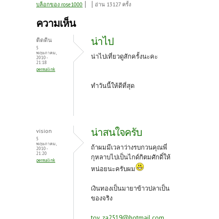
ce
w
nt
บล็อกของ rose1000
อ่าน 13127 ครั้ง
b
itt
er
ความเห็น
o
er
es
น่าไป
ติดดิน
o
t
5
พฤษภาคม,
น่าไปเที่ยวดูสักครั้งนะคะ
2010 -
k
21:18
permalink
ทำวันนี้ให้ดีที่สุด
น่าสนใจครับ
vision
5
พฤษภาคม,
ถ้าผมมีเวลาว่างรบกวนคุณพี่
2010 -
21:20
กุหลาบไปเป็นไกด์กิตมศักดิ์ให้
permalink
หน่อยนะครับผม
เงินทองเป็นมายาข้าวปลาเป็น
ของจริง
toy_za2519@hotmail.com