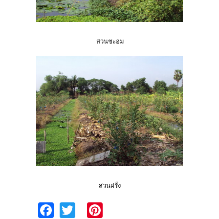
สวนชะอม
สวนฝรั่ง
Fa
T
Pi