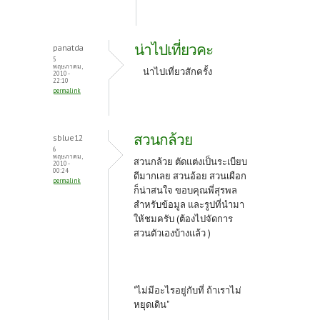
น่าไปเที่ยวคะ
panatda
5
พฤษภาคม,
น่าไปเที่ยวสักครั้ง
2010 -
22:10
permalink
สวนกล้วย
sblue12
6
พฤษภาคม,
สวนกล้วย ตัดแต่งเป็นระเบียบ
2010 -
00:24
ดีมากเลย สวนอ้อย สวนเผือก
permalink
ก็น่าสนใจ ขอบคุณพี่สุรพล
สำหรับข้อมูล และรูปที่นำมา
ให้ชมครับ (ต้องไปจัดการ
สวนตัวเองบ้างแล้ว )
"ไม่มีอะไรอยู่กับที่ ถ้าเราไม่
หยุดเดิน"