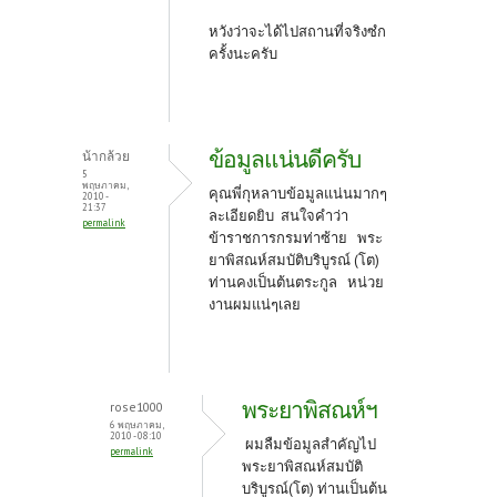
หวังว่าจะได้ไปสถานที่จริงซํก
ครั้งนะครับ
ข้อมูลแน่นดีครับ
น้ากล้วย
5
พฤษภาคม,
คุณพี่กุหลาบข้อมูลแน่นมากๆ
2010 -
21:37
ละเอียดยิบ สนใจคำว่า
permalink
ข้าราชการกรมท่าซ้าย พระ
ยาพิสณห์สมบัติบริบูรณ์ (โต)
ท่านคงเป็นต้นตระกูล หน่วย
งานผมแน่ๆเลย
พระยาพิสณห์ฯ
rose1000
6 พฤษภาคม,
2010 - 08:10
ผมลืมข้อมูลสำคัญไป
permalink
พระยาพิสณห์สมบัติ
บริบูรณ์(โต) ท่านเป็นต้น