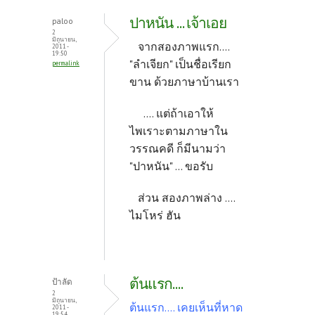
ปาหนัน ... เจ้าเอย
paloo
2
มิถุนายน,
จากสองภาพแรก....
2011 -
19:50
"ลำเจียก" เป็นชื่อเรียก
permalink
ขาน ด้วยภาษาบ้านเรา
.... แต่ถ้าเอาให้
ไพเราะตามภาษาใน
วรรณคดี ก็มีนามว่า
"ปาหนัน" ... ขอรับ
ส่วน สองภาพล่าง ....
ไมโหร่ ฮัน
ต้นแรก....
ป้าลัด
2
มิถุนายน,
ต้นแรก.... เคยเห็นที่หาด
2011 -
19:54