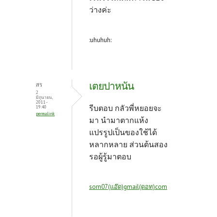
ว่างค่ะ
:uhuhuh:
เตยปาหนัน
สร
2
มิถุนายน,
2011 -
รีบตอบ กลัวพี่หยอยจะ
19:40
permalink
มา นำมาตากแห้ง
แปรรูปเป็นของใช้ได้
หลากหลาย ส่วนต้นสอง
รอผู้รู้มาตอบ
sorn07(แอ๊ด)gmail(ดอท)com