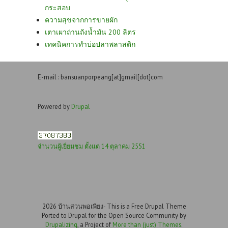
กระสอบ
ความสุขจากการขายผัก
เตาเผาถ่านถังน้ำมัน 200 ลิตร
เทคนิคการทำบ่อปลาพลาสติก
E-mail : bansuanporpeang[at]gmail[dot]com
Powered by
Drupal
จำนวนผู้เยี่ยมชม ตั้งแต่ 14 ตุลาคม 2551
2026 บ้านสวนพอเพียง- This is a Free Drupal Theme
Ported to Drupal for the Open Source Community by
Drupalizing
, a Project of
More than (just) Themes
.