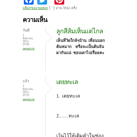
ce
w
nt
บล็อกของ boston
อ่าน 9362 ครั้ง
b
itt
er
ความเห็น
o
er
es
ลูกสีส้มเห็นแต่ไกล
วันดี
o
t
2
มิถุนายน,
เห็นที่วัดใกล้ๆบ้าน เพื่อนบอก
2011 -
k
19:30
ต้นหมาก หรือจะเป็นต้นจัน
permalink
ผากันแน่ ชอบเดาไปเรื่อยคะ
เตยทะเล
แจ้ว
2
มิถุนายน,
2011 -
1. เตยทะเล
19:32
permalink
2........ทะเล
เว้นไว้ให้เติมคำในช่อง