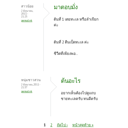
มาตอบมั่ง
สาวน้อย
2 มิถุนายน,
2011 -
21:25
ต้นที่ 1 เตยทะเล หรือลำเจียก
permalink
ค่ะ
ต้นที่ 2 ตีนเป็ดทะเล ค่ะ
ชีวืตที่เพียงพอ..
ต้นอะไร
หนุ่มชาวสวน
2 มิถุนายน, 2011 -
21:37
permalink
อยากเห็นต้องไปดูแถบ
ชายทะเลครับ ทนดีครับ
หน้า
1
2
ถัดไป ›
หน้าสุดท้าย »