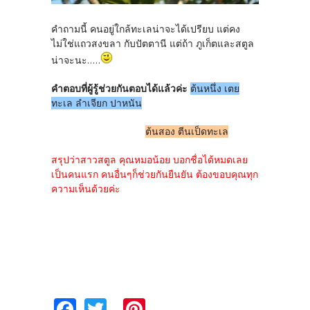
คำถามนี้ คนอยู่ใกล้ทะเลน่าจะได้เปรียบ แต่คง
ไม่ใช่แถวสงขลา กับปัตตานี แต่ถ้า ภูเก็ตและสตูล
น่าจะนะ.....
คำตอบที่ผู้รู้ช่วยกันตอบได้แล้วค่ะ
ต้นหนึ่ง เตย
ทะเล ลำเจียก ปาหนัน
ต้นสอง ตีนเป็ดทะเล
สรุปว่าสาวสตูล คุณหมอน้อย บอกชื่อได้หมดเลย
เป็นคนแรก คนอื่นๆก็ช่วยกันยืนยัน ต้องขอบคุณทุก
ความเห็นด้วยค่ะ
Fa
T
Pi