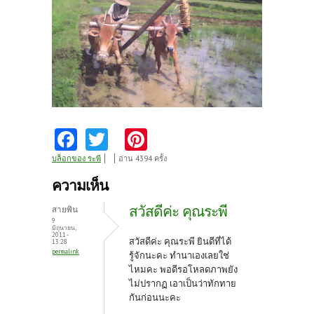
Fa
T
Pi
ce
w
nt
บล็อกของ ระพี
อ่าน 4394 ครั้ง
b
itt
er
ความเห็น
o
er
es
สวัสดีค่ะ คุณระพี
สายพิน
o
t
9
มิถุนายน,
2011 -
k
สวัสดีค่ะ คุณระพี ยินดีที่ได้
13:28
permalink
รู้จักนะคะ ทำนาเองเลยใช่
ไหมคะ พอดีรอโหลดภาพยัง
ไม่ปรากฏ เอาเป็นว่าทักทาย
กันก่อนนะคะ