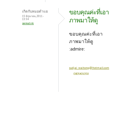
ขอบคุณค่ะที่เอา
เกิดกับหมอตำแย
15 มิถุนายน, 2011 -
ภาพมาให้ดู
13:54
permalink
ขอบคุณค่ะที่เอา
ภาพมาให้ดู
:admire:
sudjai_waitong@hotmail.com
0805401058