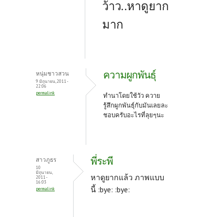
ว้าว..หาดูยาก
มาก
ความผูกพันธุ์
หนุ่มชาวสวน
9 มิถุนายน, 2011 -
22:06
permalink
ทำนาโดยใช้วัว ควาย
รู้สึกผูกพันธุ์กับมันเลยละ
ชอบครับอะไรที่ลุยๆนะ
พี่ระพี
สาวภูธร
10
มิถุนายน,
หาดูยากแล้ว ภาพแบบ
2011 -
16:03
นี้ :bye: :bye:
permalink