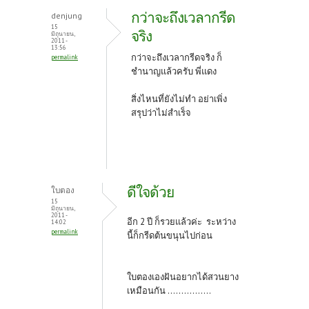
o
er
es
กว่าจะถึงเวลากรีด
denjung
o
t
15
จริง
มิถุนายน,
2011 -
k
13:56
กว่าจะถึงเวลากรีดจริง ก็
permalink
ชำนาญแล้วครับ พี่แดง
สิ่งไหนที่ยังไม่ทำ อย่า
เพิ่ง
สรุปว่าไม่สำเร็จ
ดีใจด้วย
ใบตอง
15
มิถุนายน,
2011 -
อีก 2 ปี ก็รวยแล้วค่ะ ระหว่าง
14:02
permalink
นี้ก็กรีดต้นขนุนไปก่อน
ใบตองเองฝันอยากได้สวนยาง
เหมือนกัน ................