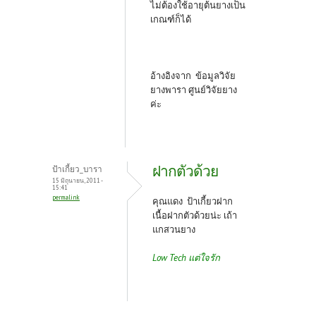
ไม่ต้องใช้อายุต้นยางเป็น
เกณฑ์ก็ได้
อ้างอิงจาก ข้อมูลวิจัย
ยางพารา ศูนย์วิจัยยาง
ค่ะ
ฝากตัวด้วย
ป้าเกี้ยว_บารา
15 มิถุนายน, 2011 -
15:41
permalink
คุณแดง ป้าเกี้ยวฝาก
เนื้อฝากตัวด้วยน่ะ เถ้า
แกสวนยาง
Low Tech แต่ใจรัก