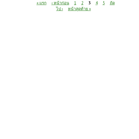
หน้า
« แรก
‹ หน้าก่อน
1
2
3
4
5
ถัด
ไป ›
หน้าสุดท้าย »