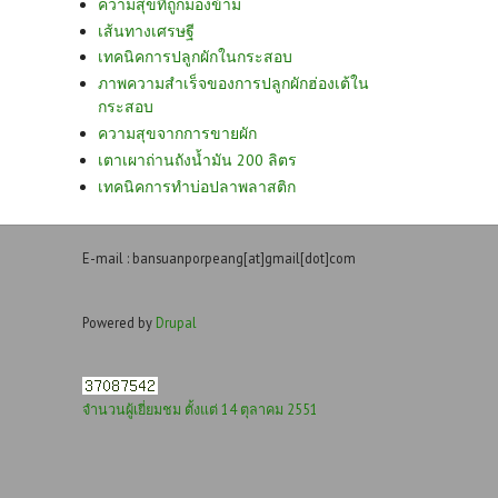
ความสุขที่ถูกมองข้าม
เส้นทางเศรษฐี
เทคนิคการปลูกผักในกระสอบ
ภาพความสำเร็จของการปลูกผักฮ่องเต้ใน
กระสอบ
ความสุขจากการขายผัก
เตาเผาถ่านถังน้ำมัน 200 ลิตร
เทคนิคการทำบ่อปลาพลาสติก
E-mail : bansuanporpeang[at]gmail[dot]com
Powered by
Drupal
จำนวนผู้เยี่ยมชม ตั้งแต่ 14 ตุลาคม 2551