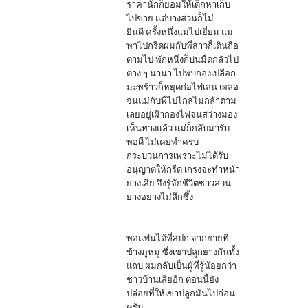
ราคานักก็ยอมให้เด็กหาเก็บ
ไปขาย แต่บางสวนก็ไม่
ยินดี ครั้งหนึ่งแม่ไปเยี่ยม แม่
พาไปกรีดผมกับพี่สาวก็เดินถือ
ตามไป พักหนึ่งก็บ่นมืดกลัวไป
ต่าง ๆ นานา ไปพบกองเปลือก
มะพร้าวก็หยุดก่อไฟเล่น เผลอ
จนแม่กับพี่ไปไกลไม่กล้าตาม
เลยอยู่เฝ้ากองไฟจนสว่างมอง
เห็นทางแล้ว แม่ก็กลับมารับ
พอดี ไม่เคยทำครบ
กระบวนการเพราะไม่ได้รับ
อนุญาตให้กรีด เกรงจะทำหน้า
ยางเสีย จึงรู้จักชีวิตชาวสวน
ยางอย่างไม่ลึกซึ้ง
พอแฟนได้ที่สปก.จากยายที่
ข้างภูหมู ซึ่งเขาปลูกยางกันทั้ง
แถบ ผมกลับเป็นผู้ที่รู้น้อยกว่า
ชาวบ้านเสียอีก ตอนนี้ยัง
ปล่อยที่ให้เขาปลูกมันไปก่อน
ครับ