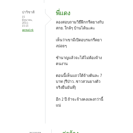
พี่แดง
ปาริชาติ
15
มิถุนายน,
ลองสอบถามวิธีฝึกกรีดยางกับ
2011 -
15:13
สกย. ใกล้ๆ บ้านได้นะคะ
permalink
เห็นว่าเขามีเปิดอบรมกรีดยา
งบ่อยๆ
ชำนาญแล้วจะได้ไม่ต้องจ้าง
คนงาน
ตอนนี้เห็นแถวใต้จ้างต้นละ 7
บาท (รึป่าว..ชาวสวนยางตัว
จริงยืนยันที)
อีก 2 ปี ถ้าจะจ้างคงแพงกว่านี้
แน่
asonga