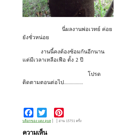
นี่ผลงานพ่อเวทย์ ค่อย
ยังชั่วหน่อย
งานนี้คงต้องซ้อมกันอีกนาน
แต่มีเวลาเหลือเฟือ ตั้ง 2 ปี
โปรด
ติดตามตอนต่อไป................
Fa
T
Pi
ce
w
nt
บล็อกของ แดง อุบล
อ่าน 13751 ครั้ง
b
itt
er
ความเห็น