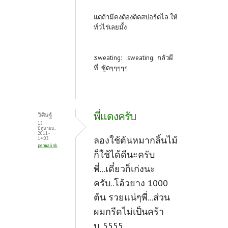
แต่ถ้ามีคงต้องติดสปอร์ตไล ให้
ทั่วไร่เลยมั้ง
:sweating: :sweating: กลัวผี
ที่ ซู้ดๆๆๆๆๆ
พี่แดงครับ
วิศิษฐ์
15
มิถุนายน,
2011 -
ลองใช้ต้นหมากลิ้นไม้
14:03
permalink
ก็ใช้ได้ดีนะครับ
พี่...เดี๋ยวก็เก่งนะ
ครับ..โอ้วยาง 1000
ต้น รวยแน่ๆพี่...ส่วน
ผมกรีดไม่เป็นคร้า
บ..5555...