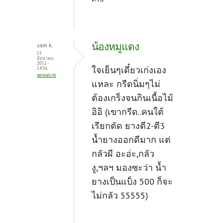
น้องหมูแดง
sam k.
15
มิถุนายน,
2011 -
ใจเย็นๆเดี๋ยวเก่งเอง
14:56
permalink
แหละ กรีดนิ่มๆไม่
ต้องเกร็งจนกินเนื้อไม้
อิอิ (เขากรีด..คนใต้
เรียกตัด ยางตี2-ตี3
น้ำยางออกดีมาก แต่
กลัวผี อะอ่ะ,กลัว
งู,ฯลฯ มองซะว่า น้ำ
ยางเป็นแบ็ง 500 ก็จะ
ไม่กลัว 55555)