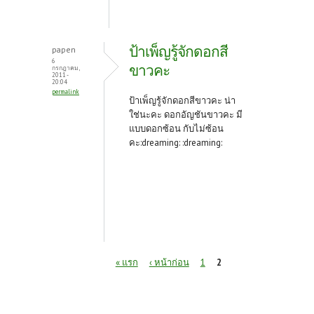
ป้าเพ็ญรู้จักดอกสี
papen
6
ขาวคะ
กรกฎาคม,
2011 -
20:04
permalink
ป้าเพ็ญรู้จักดอกสีขาวคะ น่า
ใช่นะคะ ดอกอัญชันขาวคะ มี
แบบดอกซ้อน กับไม่ซ้อน
คะ:dreaming: :dreaming:
หน้า
« แรก
‹ หน้าก่อน
1
2