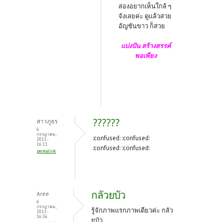
สองอยากเห็นใกล้ ๆ
จังเลยค่ะ ดูแล้วสวย
อัญชันขาว ก็สวย
แบ่งปัน สร้างสรรค์
พอเพียง
??????
สาวภูธร
6
กรกฎาคม,
:confused: :confused:
2011 -
16:11
:confused: :confused:
permalink
กลัวยบัว
Aree
6
กรกฎาคม,
รู้จักภาพแรกภาพเดียวค่ะ กลัว
2011 -
16:36
ยบัว