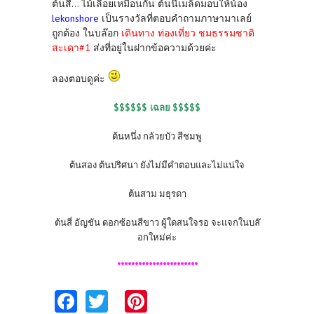
ต้นสี่... ไม้เลื้อยเหมือนกัน ต้นนี้เมล็ดมอบให้น้อง
lekonshore
เป็นรางวัลที่ตอบคำถามภาษามาเลย์
ถูกต้อง ในบล๊อก
เดินทาง ท่องเที่ยว ชมธรรมชาติ
สะเดา#1
ส่งที่อยู่ในฝากข้อความด้วยค่ะ
ลองตอบดูค่ะ
$$$$$$
$$$$$
เฉลย
ต้นหนึ่ง กล้วยบัว สีชมพู
ต้นสอง ต้นปริศนา ยังไม่มีคำตอบและไม่แน่ใจ
ต้นสาม มธุรดา
ต้นสี่ อัญชัน ดอกซ้อนสีขาว ผู้ใดสนใจรอ จะแจกในบล๊
อกใหม่ค่ะ
***********************
Fa
T
Pi