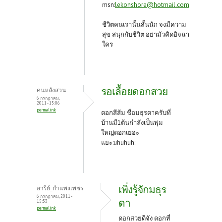
msn:
lekonshore@hotmail.com
ชีวิตคนเรานั้นสั้นนัก จงมีความ
สุข สนุกกับชีวิต อย่ามัวคิดอิจฉา
ใคร
รอเลื้อยดอกสวย
คนหลังสวน
6 กรกฎาคม,
2011 - 15:06
permalink
ดอกสีส้ม ชื่อมธุรดาครับที่
บ้านมี1ต้นกำลังเป็นพุ่ม
ใหญ่ดอกเยอะ
แยะ:uhuhuh:
เพิ่งรู้จักมธุร
อารีย์_กำแพงเพชร
6 กรกฎาคม, 2011 -
ดา
15:53
permalink
ดอกสวยดีจัง ดอกที่