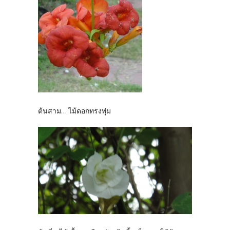
ต้นสาม... ไม้ดอกทรงพุ่ม