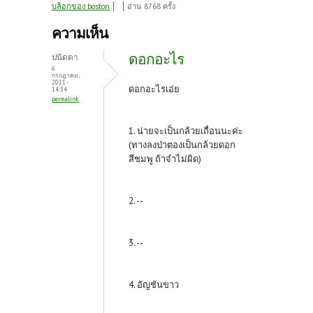
ce
w
nt
บล็อกของ boston
อ่าน 8768 ครั้ง
b
itt
er
ความเห็น
o
er
es
ดอกอะไร
ปนัดดา
o
t
6
กรกฎาคม,
2011 -
k
ดอกอะไรเอ่ย
14:34
permalink
1. น่ายจะเป็นกล้วยเถื่อนนะค่ะ
(ทางลงป่าตองเป็นกล้วยดอก
สีชมพู ถ้าจำไม่ผิด)
2. --
3. --
4. อัญชันขาว