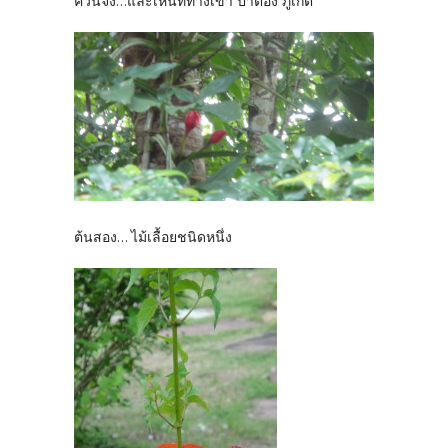
ควนจง...และเห็นที่ทางเข้า ป่าตอง ภูเก็ต
ต้นสอง... ไม้เลื้อยชนิดหนึ่ง