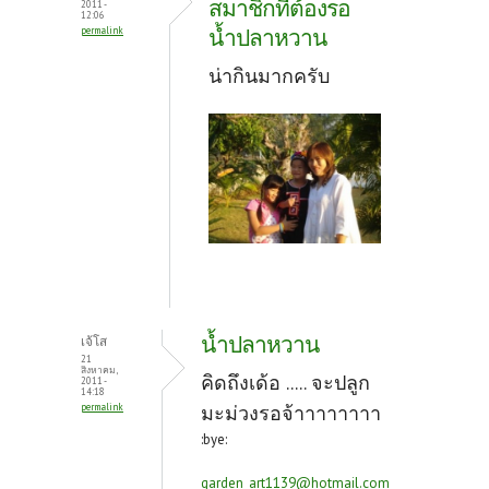
สมาชิกที่ต้องรอ
2011 -
12:06
น้ำปลาหวาน
permalink
น่ากินมากครับ
น้ำปลาหวาน
เจ้โส
21
สิงหาคม,
คิดถึงเด้อ ..... จะปลูก
2011 -
14:18
permalink
มะม่วงรอจ้าาาาาาาา
:bye:
garden_art1139@hotmail.com