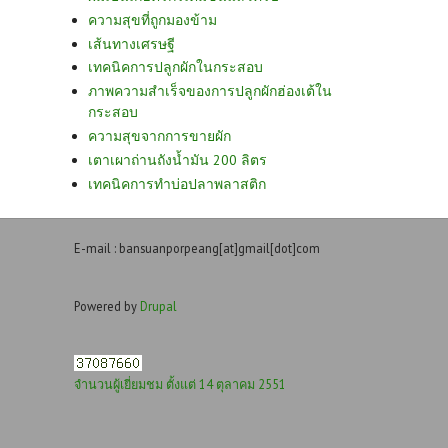
ความสุขที่ถูกมองข้าม
เส้นทางเศรษฐี
เทคนิคการปลูกผักในกระสอบ
ภาพความสำเร็จของการปลูกผักฮ่องเต้ใน
กระสอบ
ความสุขจากการขายผัก
เตาเผาถ่านถังน้ำมัน 200 ลิตร
เทคนิคการทำบ่อปลาพลาสติก
E-mail : bansuanporpeang[at]gmail[dot]com
Powered by
Drupal
จำนวนผู้เยี่ยมชม ตั้งแต่ 14 ตุลาคม 2551