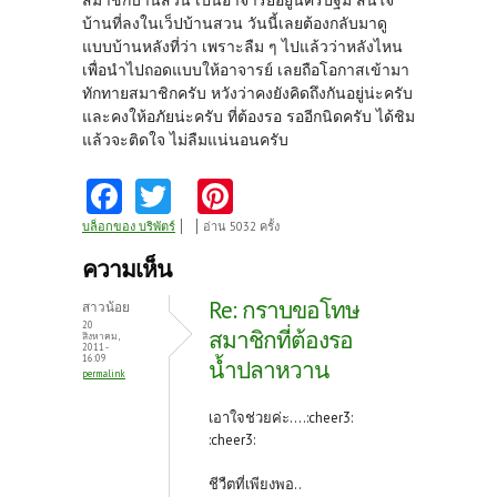
สมาชิกบ้านสวน เป็นอาจารย์อยู่นครปฐม สนใจ
บ้านที่ลงในเว็ปบ้านสวน วันนี้เลยต้องกลับมาดู
แบบบ้านหลังที่ว่า เพราะลืม ๆ ไปแล้วว่าหลังไหน
เพื่อนำไปถอดแบบให้อาจารย์ เลยถือโอกาสเข้ามา
ทักทายสมาชิกครับ หวังว่าคงยังคิดถึงกันอยู่น่ะครับ
และคงให้อภัยน่ะครับ ที่ต้องรอ รออีกนิดครับ ได้ชิม
แล้วจะติดใจ ไม่ลืมแน่นอนครับ
Fa
T
Pi
ce
w
nt
บล็อกของ บริพัตร์
อ่าน 5032 ครั้ง
b
itt
er
ความเห็น
o
er
es
Re: กราบขอโทษ
สาวน้อย
o
t
20
สมาชิกที่ต้องรอ
สิงหาคม,
2011 -
k
16:09
น้ำปลาหวาน
permalink
เอาใจช่วยค่ะ....:cheer3:
:cheer3:
ชีวืตที่เพียงพอ..