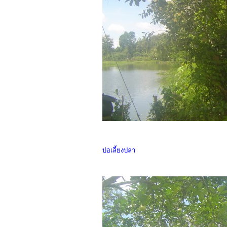
บ่อเลี้ยงปลา