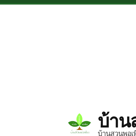
Skip to main content
บ้าน
บ้านสวนพอเพี