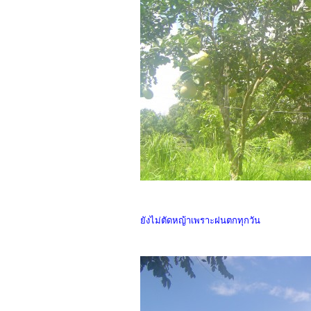
ยังไม่ตัดหญ้าเพราะฝนตกทุกวัน