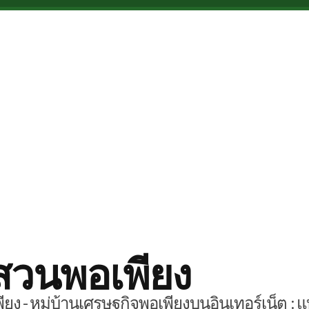
สวนพอเพียง
ยง - หมู่บ้านเศรษฐกิจพอเพียงบนอินเทอร์เน็ต : แ