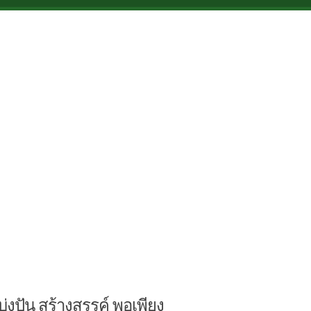
บ่งปัน สร้างสรรค์ พอเพียง