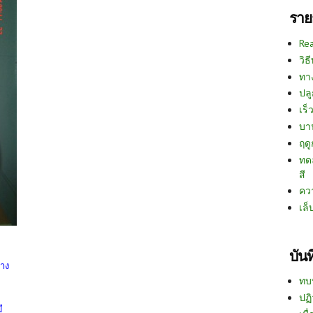
ราย
Re
วิธ
ทา
ปลู
เร็ว
บา
ฤด
ทด
สี
คว
เล็
บัน
าง
ทบ
ปฏิ
ี