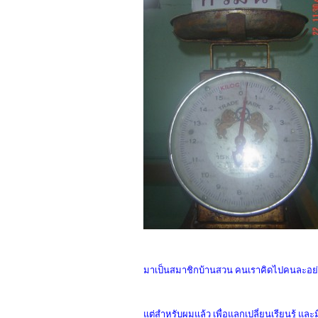
มาเป็นสมาชิกบ้านสวน คนเราคิดไปคนละอย่
แต่สำหรับผมแล้ว เพื่อแลกเปลี่ยนเรียนรู้ และม