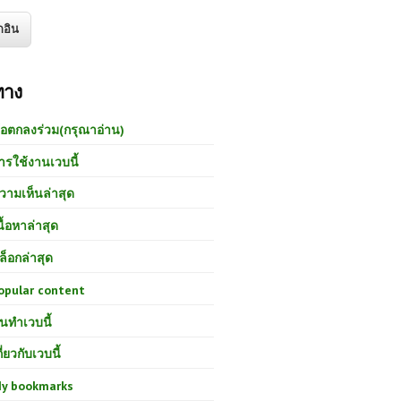
ทาง
้อตกลงร่วม(กรุณาอ่าน)
ารใช้งานเวบนี้
วามเห็นล่าสุด
นื้อหาล่าสุด
ล็อกล่าสุด
opular content
นทำเวบนี้
กี่ยวกับเวบนี้
y bookmarks