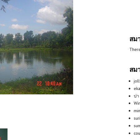
สมา
There
สมา
jol
eka
ปา
Win
min
su
su
co