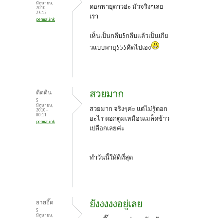
มิถุนายน,
ดอกพายุดาวฮ่ะ มัวจริงๆเลย
2010 -
23:12
เรา
permalink
เห็นเป็นกลีบ5กลีบแล้วเป็นเกีย
วแบบพายุ555คิดไปเอง
สวยมาก
ติดดิน
5
มิถุนายน,
สวยมาก จริงๆค่ะ แต่ไม่รู้ดอก
2010 -
00:11
อะไร ดอกตูมเหมือนเมล็ดข้าว
permalink
เปลือกเลยค่ะ
ทำวันนี้ให้ดีที่สุด
ยังงงงงอยู่เลย
ยายอิ๊ด
5
มิถุนายน,