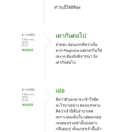
ทำวันนี้ให้ดีที่สุด
เดากันต่อไป
ดวงหทัย
5 มิถุนายน,
2010 -
สวยค่ะ ตอนแรกคิดว่าเป็น
05:25
permalink
พวก Magnolia แต่เกสรไม่ใช่
เหะๆๆ ต้องนั่งพิจารณา นั่ง
เดากันต่อไป
เอ่อ
ดวงหทัย
5 มิถุนายน,
2010 -
คิดว่าตัวเองน่าจะเข้าใจผิด
05:42
permalink
อะไรบางอย่าง ตอนแรกดวง
คิดว่าเจ้านี่คือจำปาเทศ
เพราะเคยเห็นใบ แต่ดอกเคย
เจอตอนร่วงเท่านั้น(เฉพาะ
กลีบดอก) เห็นเกสรเจ้านี้แล้ว