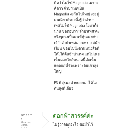
คิดว่าไม่ใช่ Magnolia เพราะ
คิดว่า จำปาเทศเป็น
Magnolia งงกันไปใหญ่ งงอยู่
คนเดียวด้วย เพิ่งรู้ว่าจำปา
เทศไม่ใช่ Magnolia โง่มาตั้ง
นาน ขอตอบว่า "จำปาเทศ"ค่ะ
จริงๆดวงเป็นคนที่คุ้นเคยกับ
เจ้าำจำปาเทศมากเพราะสมัย
เรียน ชอบไปนั่งอ่านหนังสือที่
โต๊ะใต้ต้นจำปาเทศ แต่ไม่เคย
เห็นดอกใกล้ขนาดนี้ค่ะเห็น
แต่ดอกที่ร่วงเพราะต้นเค้าสูง
ใหญ่
PS พี่สุรพลถ่ายดอกมาได้ไง
ต้นสูงทีเดียว
ดอกฟ้าสวรรค์ค่ะ
amporn
5
มิถุนายน,
ไม่รู้ว่าดอกอะไร ขอมั่วไว้
2010 -
05:56