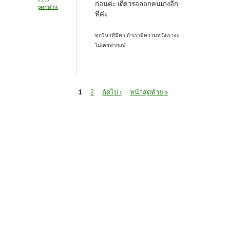
ก่อนค่ะ เดี๋ยวรอลอกคนเก่งอีก
permalink
ทีค่ะ
ทุกวินาทีมีค่า ถ้าเรามีความหวังเราจะ
ไม่เคยพ่ายแพ้
หน้า
1
2
ถัดไป ›
หน้าสุดท้าย »