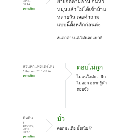
ยายอิ๊ดตามอ่าน กันหัว
2010 -
00:14
หมุนแล้ว ไม่ได้เข้าบ้าน
permalink
หลายวัน เจอคำถาม
แบบนี้ตั้งหลักก่อนค่ะ
#แตกต่าง.แต่.ไม่แตกแยก#
ตอบไม่ถูก
สวนฟักแฟงแตงไทย
5 มิถุนายน, 2010 - 00:26
permalink
ไม่แน่ใจค่ะ ...นึก
ไม่ออก อยากรู้คำ
ตอบจัง
มั่ว
ติดดิน
5
มิถุนายน,
ดอกมะเดื่อ มั้ยเนี่ย??
2010 -
00:32
permalink