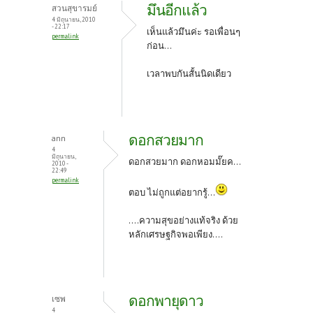
o
er
es
มึนอีกแล้ว
สวนสุขารมย์
o
t
4 มิถุนายน, 2010
- 22:17
เห็นแล้วมึนค่ะ รอเพื่อนๆ
permalink
k
ก่อน...
เวลาพบกันสั้นนิดเดียว
ดอกสวยมาก
ann
4
มิถุนายน,
ดอกสวยมาก ดอกหอมมั๊ยค...
2010 -
22:49
permalink
ตอบ ไม่ถูกแต่อยากรู้...
....ความสุขอย่างแท้จริง ด้วย
หลักเศรษฐกิจพอเพียง....
ดอกพายุดาว
เซพ
4