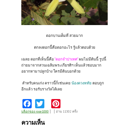
ดอกบานเต็มที่ สวยมาก
ตกลงดอกนี้คือดอกอะไร รู้แล้วตอบด้วย
เฉลย ดอกที่เห็นนี้คือ
"ดอกจำปาเทศ"
ผมไม่มีต้นนี้ รูปนี้
ถ่ายมาจากสวนเฉลิมพระเกียรติฯ เห็นแล้วชอบมาก
อยากหามาปลูกบ้าง ใครมีต้นบอกด้วย
สำหรับคนเก่ง คราวนี้ก็เช่นเคย
น้องดวงหทัย
ตอบถูก
อีกแล้ว รอรับรางวัลได้เลย
Fa
T
Pi
ce
w
nt
บล็อกของ rose1000
อ่าน 11302 ครั้ง
b
itt
er
ความเห็น