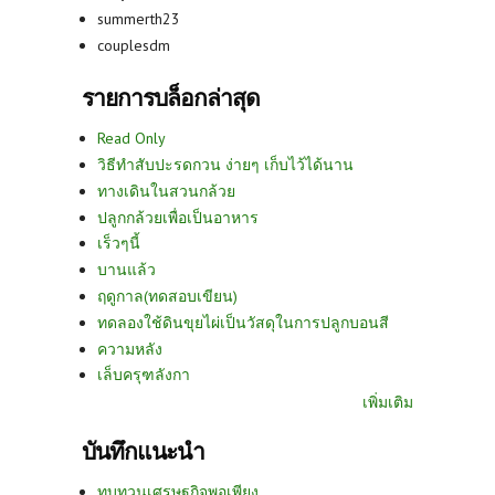
summerth23
couplesdm
รายการบล็อกล่าสุด
Read Only
วิธีทำสับปะรดกวน ง่ายๆ เก็บไว้ได้นาน
ทางเดินในสวนกล้วย
ปลูกกล้วยเพื่อเป็นอาหาร
เร็วๆนี้
บานแล้ว
ฤดูกาล(ทดสอบเขียน)
ทดลองใช้ดินขุยไผ่เป็นวัสดุในการปลูกบอนสี
ความหลัง
เล็บครุฑลังกา
เพิ่มเติม
บันทึกแนะนำ
ทบทวนเศรษฐกิจพอเพียง