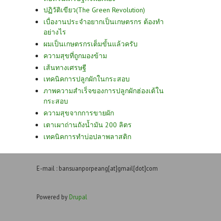
ปฏิวัติเขียว(The Green Revolution)
เบื่องานประจำอยากเป็นเกษตรกร ต้องทำ
อย่างไร
ผมเป็นเกษตรกรเต็มขั้นแล้วครับ
ความสุขที่ถูกมองข้าม
เส้นทางเศรษฐี
เทคนิคการปลูกผักในกระสอบ
ภาพความสำเร็จของการปลูกผักฮ่องเต้ใน
กระสอบ
ความสุขจากการขายผัก
เตาเผาถ่านถังน้ำมัน 200 ลิตร
เทคนิคการทำบ่อปลาพลาสติก
E-mail : bansuanporpeang[at]gmail[dot]com
Powered by
Drupal