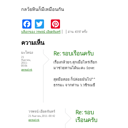
กลว้ยหินก็มีเหมือนกัน
Fa
T
Pi
ce
w
nt
บล็อกของ วรพจน์ เอียดจันทร์
อ่าน 4397 ครั้ง
b
itt
er
ความเห็น
o
er
es
Re: รอบเรือนครับ
มะโหน่ง
o
t
21
กันยายน,
เรื่องกล้วยๆ สุกเมื่อไหร่เรียก
2011 -
k
00:06
มาช่วยทานได้นะคะ :love:
permalink
สุดมือสอย ก็ปล่อยมันไป^^
ธรรมะ จากท่าน ว.วชิรเมธี
Re: รอบ
วรพจน์ เอียดจันทร์
21 กันยายน, 2011 - 00:42
เรือนครับ
permalink