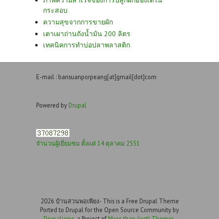
กระสอบ
ความสุขจากการขายผัก
เตาเผาถ่านถังน้ำมัน 200 ลิตร
เทคนิคการทำบ่อปลาพลาสติก
E-mail : bansuanporpeang[at]gmail[dot]com
Powered by
Drupal
จำนวนผู้เยี่ยมชม ตั้งแต่ 14 ตุลาคม 2551
2026 บ้านสวนพอเพียง- This is a Free Drupal Theme
Ported to Drupal for the Open Source Community by
Drupalizing
, a Project of
More than (just) Themes
.