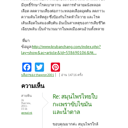
มีฤทธิ์รักษาโรคเบาหวาน ลดการทำลายผนังหลอด
เลือด ลดความเสี่ยงต่อภาวะหลอดเลือดอุดตัน ลดภาวะ
ความดันโลหิตสูง ซึ่งป้องกันโรคหัวใจวาย และโรค
เส้นเลือดในสมองตีบตัน อันเป็นสาเหตุของการเสียชีวิต
เฉียบพลัน เป็นจำนวนมากในพลเมืองคนอ้วนทั้งหลาย
ที่มา
ข้อมูล:
http://www.krubanchang.com/index.php?
lay=show&ac=article&Id=538690106&Nt...
Fa
T
Pi
ce
w
nt
บล็อกของ thawron2001
อ่าน 14716 ครั้ง
b
itt
er
ความเห็น
o
er
es
Re: สมุนไพรไทยใบ
สายพิน
o
t
26
กะเพราขับไขมัน
กันยายน,
2011 -
k
15:16
และน้ำตาล
permalink
ขอบคุณมากค่ะ สมุนไพรใกล้