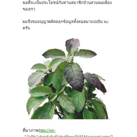
พอที่จะเป็นประโยชน์กับท่านสมาชิกบ้านสวนพอเพียง
ของเรา
ผมจึงขออนุญาตคัดลอกข้อมูลทั้งหมดมาแบ่งปัน นะ
ครับ
ที่มาภาพ:
http://xn-
-22c0b2abjp4cfrd5cbg8bws5k5f.blogspot.com/2