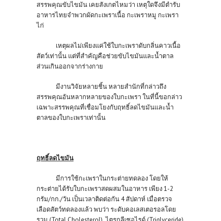
สรรพคุณขับไขมัน เคยสังเกตไหมว่า เหตุใดจึงมีตำรับ
อาหารไทยจำพวกผัดกะเพราเนื้อ กะเพราหมู กะเพรา
ไก่
เหตุผลไม่เพียงแค่ใช้ใบกะเพราดับกลิ่นคาวเนื้อ
สัตว์เท่านั้น แต่ที่สำคัญคือช่วยขับไขมันและน้ำตาล
ส่วนเกินออกจากร่างกาย
มีงานวิจัยหลายชิ้น หลายสำนักที่กล่าวถึง
สรรพคุณอันหลากหลายของใบกะเพรา ในที่นี้ขอกล่าว
เฉพาะสรรพคุณที่เชื่อมโยงกับฤทธิ์ลดไขมันและน้ำ
ตาลของใบกะเพราเท่านั้น
ฤทธิ์ลดไขมัน
มีการใช้กะเพราในกระต่ายทดลอง โดยให้
กระต่ายได้รับใบกะเพราสดผสมในอาหาร เพียง 1-2
กรัม/กก./วัน เป็นเวลาติดต่อกัน 4 สัปดาห์ เมื่อตรวจ
เลือดสัตว์ทดลองแล้ว พบว่า ระดับคอเลสเตอรอลโดย
รวม (Total Cholesterol) ไตรกลีเซอไรด์ (Triglyceride)