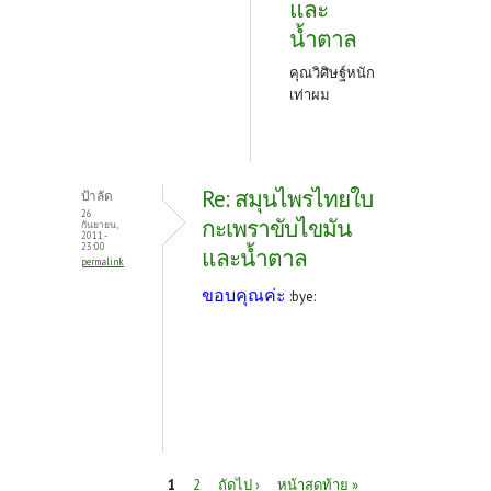
และ
น้ำตาล
คุณวิศิษฐ์หนัก
เท่าผม
Re: สมุนไพรไทยใบ
ป้าลัด
26
กะเพราขับไขมัน
กันยายน,
2011 -
23:00
และน้ำตาล
permalink
ขอบคุณค่ะ
:bye:
หน้า
1
2
ถัดไป ›
หน้าสุดท้าย »