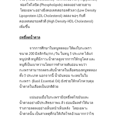
ฟอสโฟไลปิด (Phospholipids) ลดลงอย่างฮวบฮาบ
โดยเฉพาะอย่างยิ่งคอเลสเตอรอลตัวเลว (Low Density
Lipoprotein-LDL-Cholesterol) ลดลง พอๆ กับที่
คอเลสเตอรอลตัวดี (High Density-HDL-Cholesterol)
เพิ่มขึ้น
ฤทธิ์ลดน้ำตาล
จากการศึกษาในหนูทดลอง ให้ผงใบกะเพรา
ขนาด 200 มิลลิกรัม/กก./วัน ในหนู 3 ประเภท ได้แก่
หนูปกติ หนูที่มีภาวะน้ำตาลสูงจากการให้กลูโคส และ
หนูที่เป็นเบาหวานโดยการทำลายตับอ่อน พบว่า
กะเพราสามารถลดระดับน้ำตาลในเลือดของหนูทดลอง
ทั้ง 3 ประเภท นอกจากนี้ น้ำมันหอม ระเหยในใบ
กะเพรา (Basil Essential Oil) ยังช่วยให้กลไกควบคุม
น้ำตาลในเลือดเป็นปกติด้วย
แน่นอนเมื่อใบกะเพรามีฤทธิ์ลดไขมันและ
น้ำตาลอย่างมีประสิทธภาพแ ล้ว ย่อมมีผลทำให้มวล
ร่างกายลดลงอย่างเห็นหน้าเห็นหลัง โดยเฉพาะ
น้ำตาลนั้น เป็นสาเหตุที่ก่อให้เกิดโรคอ้วนมากกว่าไข