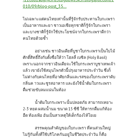
010/09/blog-post_35...
ไม่เฉพาะแต่คนไทยเท่านั้นที่รู้จักรับประทานใบกะเพรา
เป็นอาหารและยา ชาวเอเชียทุกชาติก็รู้จักใบกะเพรา
และบางชาติก็รู้จักใช้ประโยชน์จากใบกระเพราดีกว่า
คนไทยด้วยซ้ำ
อย่างเช่น ชาวอินเดียที่บูชาใบกระเพราเป็นใบไม้
ศักดิ์สิทธิ์ถึงกับตั้งชื่อให้ว่า โฮลลี่ เบซิล (Holy Basil)
เพราะนอกจากชาวอินเดียจะใช้ใบกระเพราบูชาเทพเจ้า
แล้ว เขายังใช้สมุนไพรตัวนี้ปรุงอาหารประจำวัน ซึ่งก็
ไม่ต่างกับคนไทยที่อาศัยกลิ่นและรสของใบกระเพราดับ
กลิ่นค าวและชูรสอาหาร และยังใช้น้ำต้มใบกระเพรา
ดื่มช่วยขับลมแน่นในท้อง
น้ำต้มใบกระเพราะนั้นปลอดภัย สามารถเหยาะ
2-3 หยด ผสมน้ำนม ขนาด 15 ซีซี ให้ทารกดื่มแก้ท้อง
อืด ท้องเฟ้อ อันเป็นสาเหตุให้เด็กร้องไห้โยเย
สรรพคุณสำคัญของใบกะเพรา ที่คนส่วนใหญ่
ไม่รู้กันทั้งที่ใช้บริโภคกันอยู่ในชีวิตประจำวัน ก็คือ