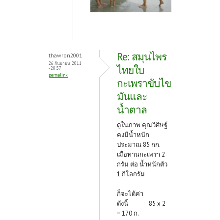
Re: สมุนไพร
thawron2001
26 กันยายน, 2011
ไทยใบ
- 20:37
permalink
กะเพราขับไข
มันและ
น้ำตาล
ดูในภาพ คุณวิศิษฐ์
คงมีน้ำหนัก
ประมาณ 85 กก.
เมื่อทานกะเพรา 2
กรัม ต่อ น้ำหนักตัว
1 กิโลกรัม
ก็จะได้ค่า
ดังนี้ 85 x 2
= 170 ก.