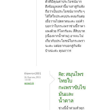
ตัวที่มีคุณค่าประโยชน์มาก
ดึงข้อมูลเหล่านี้มาเล่าสู่กันฟัง
ถือว่าเป็นประโยชน์มากจริง ๆ
ได้ใส่ใจประคบประหงมกันต่อ
เมื่อวานไปตลาดนะคะ แม่ค้า
บอกว่าใบกระเพราช่วงนี้ราคา
แพงด้วย กิโลกรัมละ สี่สิบบาท
(เนื่องจากน้ำท่วม) อาจจะไม่
เกี่ยวกับประโยชน์ใบกระเพรา
นะคะ แต่อยากบอกสู่กันฟัง
บ้างน่ะค่ะ คุณถาวร
Re: สมุนไพร
thawron2001
26 กันยายน, 2011
ไทยใบ
- 15:30
permalink
กะเพราขับไข
มันและ
น้ำตาล
ช่วงนี้น้ำท่วมทั่วทุก