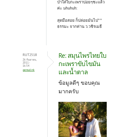
ป่าใส่ใบกะเพราบ่อยๆซะแล้ว
ค่ะ :uhuhuh:
สุดมือสอย ก็ปล่อยมันไป^^
ธรรมะ จากท่าน ว.วชิรเมธี
Re: สมุนไพรไทยใบ
RUT2518
26 กันยายน,
กะเพราขับไขมัน
2011 -
16:54
และน้ำตาล
permalink
ข้อมูลดีๆ ขอบคุณ
มากครับ