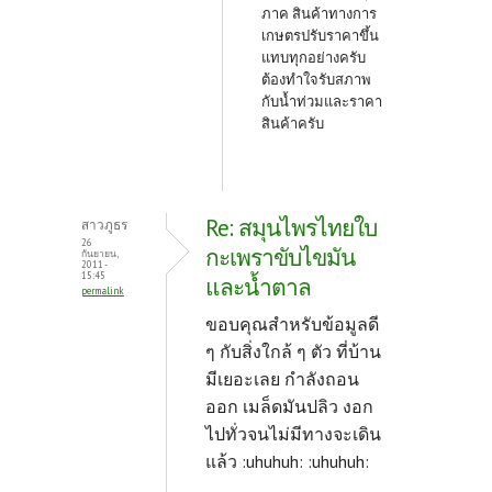
ภาค สินค้าทางการ
เกษตรปรับราคาขึ้น
แทบทุกอย่างครับ
ต้องทำใจรับสภาพ
กับน้ำท่วมและราคา
สินค้าครับ
Re: สมุนไพรไทยใบ
สาวภูธร
26
กะเพราขับไขมัน
กันยายน,
2011 -
15:45
และน้ำตาล
permalink
ขอบคุณสำหรับข้อมูลดี
ๆ กับสิ่งใกล้ ๆ ตัว ที่บ้าน
มีเยอะเลย กำลังถอน
ออก เมล็ดมันปลิว งอก
ไปทั่วจนไม่มีทางจะเดิน
แล้ว :uhuhuh: :uhuhuh: