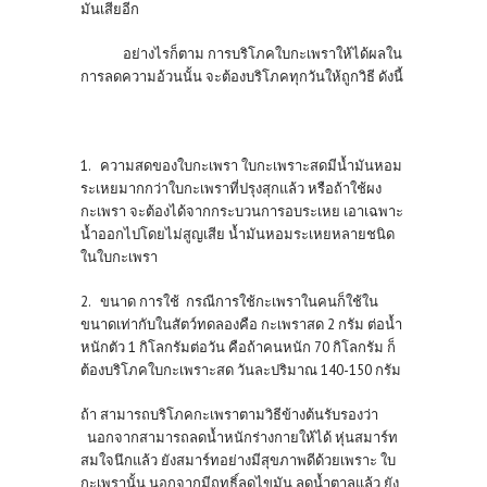
มันเสียอีก
อย่างไรก็ตาม การบริโภคใบกะเพราให้ได้ผลใน
การลดความอ้วนนั้น จะต้องบริโภคทุกวันให้ถูกวิธี ดังนี้
1. ความสดของใบกะเพรา ใบกะเพราะสดมีน้ำมันหอม
ระเหยมากกว่าใบกะเพราที่ปรุงสุกแล้ว หรือถ้าใช้ผง
กะเพรา จะต้องได้จากกระบวนการอบระเหย เอาเฉพาะ
น้ำออกไปโดยไม่สูญเสีย น้ำมันหอมระเหยหลายชนิด
ในใบกะเพรา
2. ขนาด การใช้ กรณีการใช้กะเพราในคนก็ใช้ใน
ขนาดเท่ากับในสัตว์ทดลองคือ กะเพราสด 2 กรัม ต่อน้ำ
หนักตัว 1 กิโลกรัมต่อวัน คือถ้าคนหนัก 70 กิโลกรัม ก็
ต้องบริโภคใบกะเพราะสด วันละปริมาณ 140-150 กรัม
ถ้า สามารถบริโภคกะเพราตามวิธีข้างต้นรับรองว่า
นอกจากสามารถลดน้ำหนักร่างกายให้ได้ หุ่นสมาร์ท
สมใจนึกแล้ว ยังสมาร์ทอย่างมีสุขภาพดีด้วยเพราะ ใบ
กะเพรานั้น นอกจากมีฤทธิ์ลดไขมัน ลดน้ำตาลแล้ว ยัง