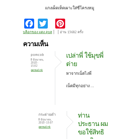
แกงเผ็ดเห็ดเผาะใส่ซี่โครงหมู
Fa
T
Pi
ce
w
nt
บล็อกของ แดง อุบล
อ่าน 13682 ครั้ง
b
itt
er
ความเห็น
o
er
es
เปล่าพี่ ใช้มุขพี่
pomcob
o
t
8 มิถุนายน,
ต่าย
2010 -
15:02
k
permalink
หาจากเน็ตไงพี่
เน็ตมีทุกอย่าง ...
ท่าน
กระต่ายดำ
8 มิถุนายน,
ประธาน ผม
2010 - 15:07
permalink
ขอใช้สิทธิ