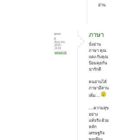
อ่าน
ภาษา
ann
8
มิถุนายน,
นั่งอ่าน
2010 -
21:01
ภาษา คุณ
permalink
แดง กับคุณ
ป้อมคุยกัน
น่ารักดี
คนอ่านได้
ภาษาอีสาน
เพิ่ม...
.
....ความสุข
อย่าง
แท้จริง ด้วย
หลัก
เศรษฐกิจ
พอเพียง....