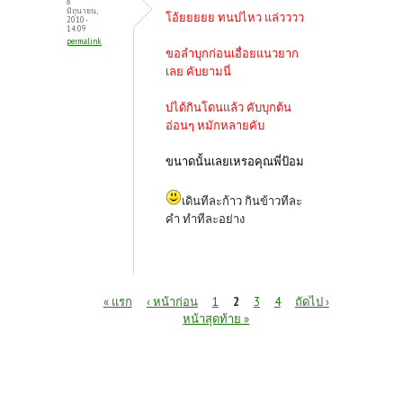
8
มิถุนายน,
โอ้ยยยยย ทนบ่ไหว แล่วววว
2010 -
14:09
permalink
ขอลำบุกก่อนเอื่อยแนวยาก
เลย คับยามนี่
บ่ได้กินโดนแล้ว คับบุกต้น
อ่อนๆ หมักหลายคับ
ขนาดนั้นเลยเหรอคุณพี่ป้อม
เดินทีละก้าว กินข้าวทีละ
คำ ทำทีละอย่าง
หน้า
« แรก
‹ หน้าก่อน
1
2
3
4
ถัดไป ›
หน้าสุดท้าย »