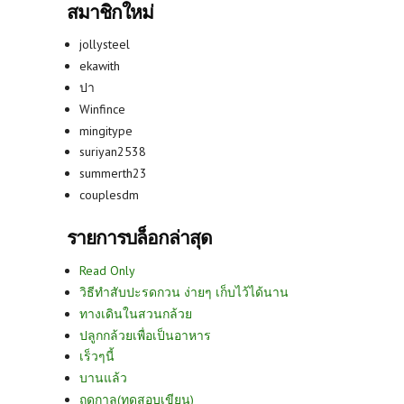
สมาชิกใหม่
jollysteel
ekawith
ปา
Winfince
mingitype
suriyan2538
summerth23
couplesdm
รายการบล็อกล่าสุด
Read Only
วิธีทำสับปะรดกวน ง่ายๆ เก็บไว้ได้นาน
ทางเดินในสวนกล้วย
ปลูกกล้วยเพื่อเป็นอาหาร
เร็วๆนี้
บานแล้ว
ฤดูกาล(ทดสอบเขียน)