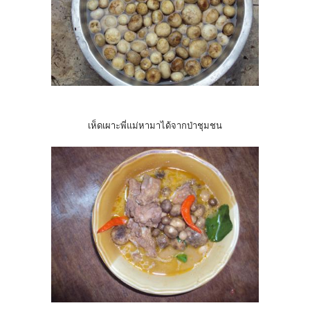
เห็ดเผาะพี่แม่หามาได้จากป่าชุมชน