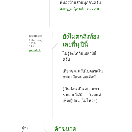
พี่น้องบ้านสวนทุกคนครับ
trang_ch@hotmail.com
ยังไม่ตกถึงท้อง
pomcob
8 มิถุนายน,
เลยพี่นุ ปีนี้
2010 -
14:23
permalink
ไม่รู้จะได้กินเปล่าปีนี้
ครับ
เดี๋ยวๆ จะแว๊บไปตลาดใน
กทม เสียหน่อยเผื่อมี
( วันก่อน เดิน สยามพา
รากอน ไม่มี -__-" เจอแต่
เห็ดญี่ปุ่น ... ไม่ไหวๆ )
คักขนาด
นู๋พร