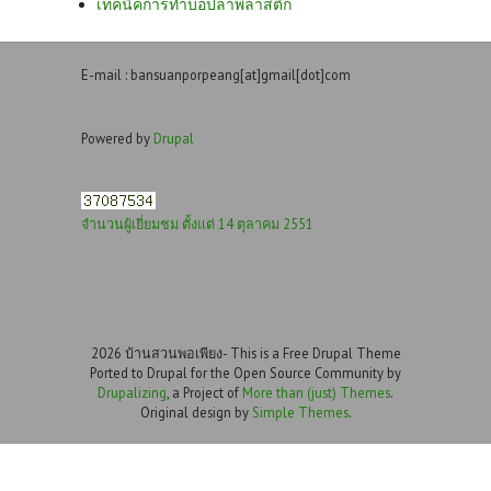
เทคนิคการทำบ่อปลาพลาสติก
E-mail : bansuanporpeang[at]gmail[dot]com
Powered by
Drupal
จำนวนผู้เยี่ยมชม ตั้งแต่ 14 ตุลาคม 2551
2026 บ้านสวนพอเพียง- This is a Free Drupal Theme
Ported to Drupal for the Open Source Community by
Drupalizing
, a Project of
More than (just) Themes
.
Original design by
Simple Themes
.