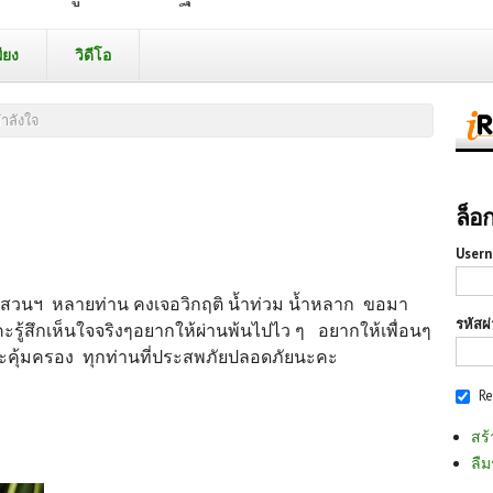
ียง
วิดีโอ
ำลังใจ
ล็อ
Usern
านสวนฯ หลายท่าน คงเจอวิกฤติ น้ำท่วม น้ำหลาก ขอมา
รหัสผ
คะรู้สึกเห็นใจจริงๆ
อยากให้ผ่านพ้นไปไว ๆ อยากให้เพื่อนๆ
ุ้มครอง ทุกท่านที่ประสพภัยปลอดภัยนะคะ
R
สร้
ลืม