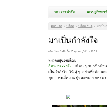
พระราชดำรัส
เศรษฐกิจพอเพ
คุณอยู่ที่นี่
หน้าแรก
»
บล็อก
»
บล็อก วันดี
»
มาเป็นก
มาเป็นกำลังใจ
เขียนโดย
วันดี
เมื่อ 20 ตุลาคม, 2011 - 10:08
หมวดหมู่ของบล็อก:
สังคม ครอบครัว
เพื่อน ๆ สมาชิกบ้
เป็นกำลังใจ ให้ สู้ ๆ อย่าเพิ่งท้อ นะ
ทุก คนมีความสุขนะคะ ขอพรพระค