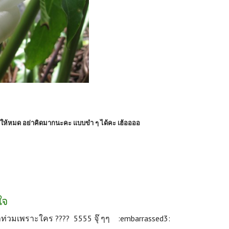
มด อย่าคิดมากนะคะ แบบขำ ๆ ได้คะ เฮ้ออออ
ใจ
.น้ำท่วมเพราะใคร ???? 5555
จุ๊ ๆๆ
:embarrassed3: