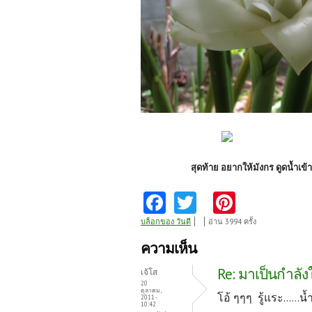
สุดท้าย อยากให้มังกร ดูดน้ำเข้าให้ห
Fa
T
Pi
ce
w
nt
บล็อกของ วันดี
อ่าน 3994 ครั้ง
b
itt
er
ความเห็น
o
er
es
Re: มาเป็นกำลัง
เจ้โส
o
t
20
ตุลาคม,
โอ้ ๆๆๆ รู้แระ.....
2011 -
k
10:42