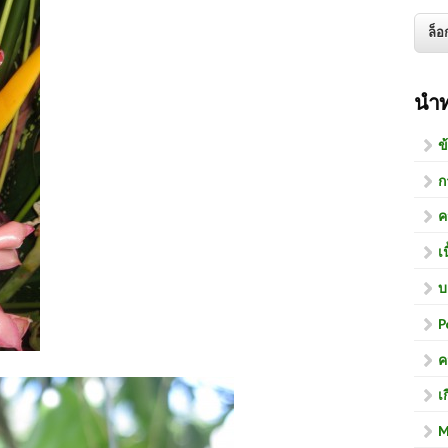
นำ
ข
ก
ค
เ
บ
P
ค
เ
M