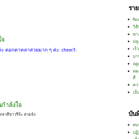
ราย
Re
วิธ
ทา
ใจ
ปลู
เร็ว
ค่ะ ดอกดาหลาสวยมาก ๆ ค่ะ :cheer3:
บา
ฤด
ทด
สี
คว
เล็
นกำลังใจ
บัน
ดาหลาสีขาวรึจ้ะ สวยจัง
ทบ
ปฏิ