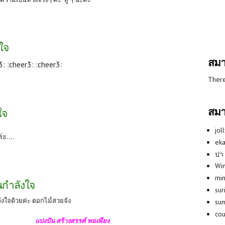
ใจ
สมา
3: :cheer3: :cheer3:
There
สมา
ใจ
jol
ะ....
eka
ปา
Win
min
นกำลังใจ
su
ังใจด้วยค่ะ ดอกไม้่สวยจัง
su
co
แบ่งปัน สร้างสรรค์ พอเพียง