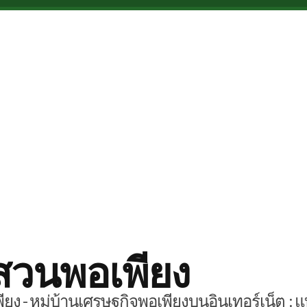
สวนพอเพียง
ยง - หมู่บ้านเศรษฐกิจพอเพียงบนอินเทอร์เน็ต : แ