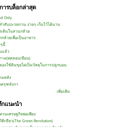
การบล็อกล่าสุด
ad Only
ีทำสับปะรดกวน ง่ายๆ เก็บไว้ได้นาน
งเดินในสวนกล้วย
กกล้วยเพื่อเป็นอาหาร
ๆนี้
นแล้ว
ูกาล(ทดสอบเขียน)
ลองใช้ดินขุยไผ่เป็นวัสดุในการปลูกบอน
ามหลัง
บครุฑลังกา
เพิ่มเติม
ทึกแนะนำ
ทวนเศรษฐกิจพอเพียง
วัติเขียว(The Green Revolution)