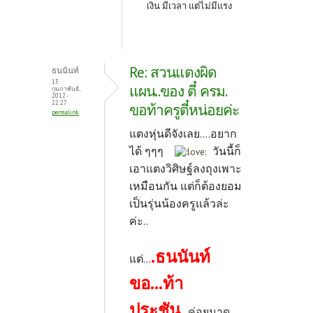
เงิน มีเวลา แต่ไม่มีแรง
Re: สวนแตงผิด
ธนนันท์
13
แผน..ของ ตี๋ ครม.
กุมภาพันธ์,
2012 -
22:27
ขอท้าครูตี๋หน่อยค่ะ
permalink
แตงหุ่นดีจังเลย....อยาก
ได้ ๆๆๆ
วันนี้ก็
เอาแตงวิศิษฐ์ลงถุงเพาะ
เหมือนกัน แต่ก็ต้องยอม
เป็นรุ่นน้องครูแล้วล่ะ
ค่ะ..
.ธนนันท์
แต่...
ขอ...ท้า
ประชัน
...ค่อยมาดู