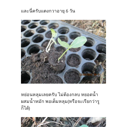
และนี่ครับแตงกวาอายุ 6 วัน
หย่อนหลุมเลยครับ ไม่ต้องกลบ หยอดน้ำ
ผสมน้ำหมัก พอเต็มหลุม(หรือจะเรียกว่ารู
ก็ได้)