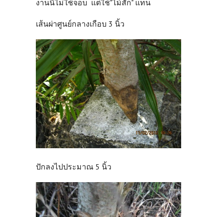
งานนี้ไม่ใช้จอบ แต่ใช้"ไม้สัก" แทน
เส้นผ่าศูนย์กลางเกือบ 3 นิ้ว
ปักลงไปประมาณ 5 นิ้ว