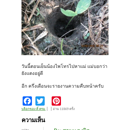
วันนี้ตอนเย็นน้องไพโทรไปหาแม่ แม่บอกว่า
ยังแตงอยู่ดี
อีก ครึ่งเดือนจะรายงานความคืบหน้าครับ
Fa
T
Pi
ce
w
nt
บล็อกของ ตี๋ ครม.
อ่าน 11869 ครั้ง
b
itt
er
ความเห็น
o
er
es
ralita