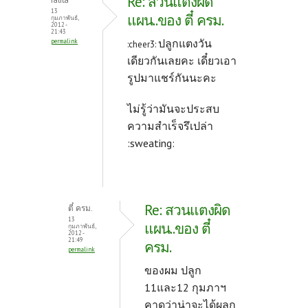
Re: สวนแตงผิด
o
t
13
แผน..ของ ตี๋ ครม.
กุมภาพันธ์,
2012 -
k
21:43
ปลูกแตงวัน
permalink
:cheer3:
เดียวกันเลยคะ เดี๋ยวเอา
รูปมาแชร์กันนะคะ
ไม่รู้ว่ามันจะประสบ
ความสำเร็จรึเปล่า
:sweating:
Re: สวนแตงผิด
ตี๋ ครม.
13
แผน..ของ ตี๋
กุมภาพันธ์,
2012 -
21:49
ครม.
permalink
ของผม ปลูก
11และ12 กุมภาฯ
คาดว่าน่าจะได้ผลก