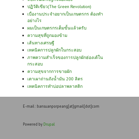
ปฏิวัติเขียว(The Green Revolution)
เบื่องานประจำอยากเป็นเกษตรกร ต้องทำ
อย่างไร
ผมเป็นเกษตรกรเต็มขั้นแล้วครับ
ความสุขที่ถูกมองข้าม
เส้นทางเศรษฐี
เทคนิคการปลูกผักในกระสอบ
ภาพความสำเร็จของการปลูกผักฮ่องเต้ใน
กระสอบ
ความสุขจากการขายผัก
เตาเผาถ่านถังน้ำมัน 200 ลิตร
เทคนิคการทำบ่อปลาพลาสติก
E-mail : bansuanporpeang[at]gmail[dot]com
Powered by
Drupal