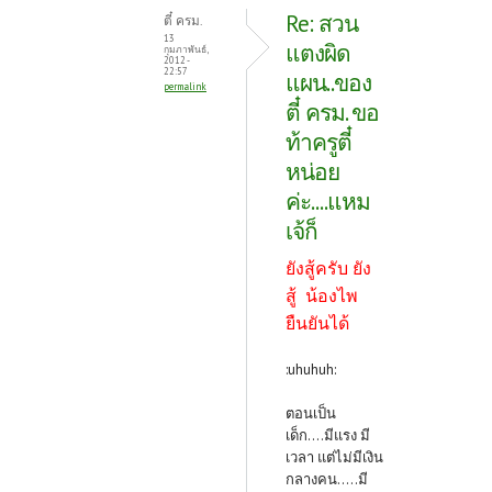
Re: สวน
ตี๋ ครม.
13
แตงผิด
กุมภาพันธ์,
2012 -
22:57
แผน..ของ
permalink
ตี๋ ครม. ขอ
ท้าครูตี๋
หน่อย
ค่ะ....แหม
เจ้ก็
ยังสู้ครับ ยัง
สู้ น้องไพ
ยืนยันได้
:uhuhuh:
ตอนเป็น
เด็ก....มีแรง มี
เวลา แต่ไม่มีเงิน
กลางคน.....มี