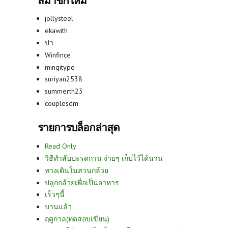
สมาชิกใหม่
jollysteel
ekawith
ปา
Winfince
mingitype
suriyan2538
summerth23
couplesdm
รายการบล็อกล่าสุด
Read Only
วิธีทำสับปะรดกวน ง่ายๆ เก็บไว้ได้นาน
ทางเดินในสวนกล้วย
ปลูกกล้วยเพื่อเป็นอาหาร
เร็วๆนี้
บานแล้ว
ฤดูกาล(ทดสอบเขียน)