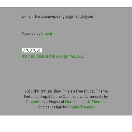
E-mail : bansuanporpeang[at]gmail[dot]com
Powered by
Drupal
จำนวนผู้เยี่ยมชม ตั้งแต่ 14 ตุลาคม 2551
2026 บ้านสวนพอเพียง- This is a Free Drupal Theme
Ported to Drupal for the Open Source Community by
Drupalizing
, a Project of
More than (just) Themes
.
Original design by
Simple Themes
.