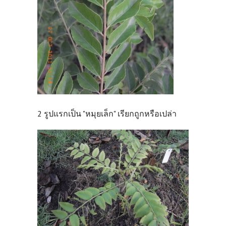
2 รูปแรกเป็น "หมุยเล็ก" เรียกถูกหรือเปล่า