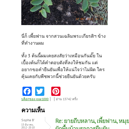
นี่ก็ เพี้ยฟาน จากสวนเฉลิมพระเกียรติฯ ข้าง
ที่ทำงานผม
ทั้ง 3 ต้นนี้ผมเคยสงสัยว่าเหมือนกันมั๊ย ใน
เบื้องต้นก็ได้คำตอบดังที่ลงให้ชมกัน แต่
อยากขอคำยืนยันเพื่อให้แน่ใจว่าไม่ผิด ใคร
คุ้นเคยกับพืชพวกนี้ช่วยยืนยันด้วยครับ
Fa
T
Pi
ce
w
nt
บล็อกของ rose1000
อ่าน 13742 ครั้ง
b
itt
er
ความเห็น
o
er
es
Re: ยายถีบหลาน, เพี้ยฟาน, หมุย
Sopha B'
o
t
13 มีนาคม,
ผักพื้นบ้านรอการยืนยัน
2012 - 20:10