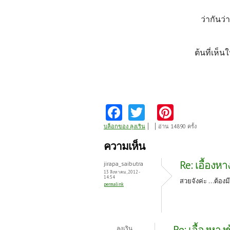
ว่ากันว่
ต้นที่เห็น
Fa
T
Pi
ce
w
nt
บล็อกของ ลุงเริน
อ่าน 14890 ครั้ง
b
itt
er
ความเห็น
o
er
es
Re: เอื้องหา
jirapa_saibutra
o
t
13 สิงหาคม, 2012 -
14:54
สวยจังค่ะ ...ต้องม
permalink
k
Re: เอื้องหาง
ลุงเริน