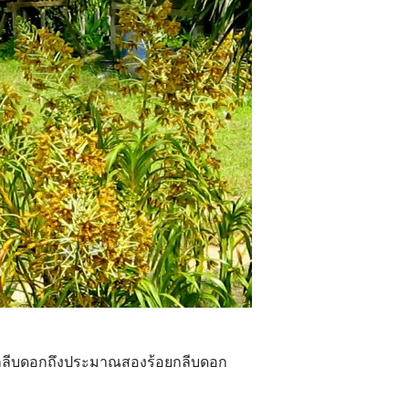
ีกลีบดอกถึงประมาณสองร้อยกลีบดอก