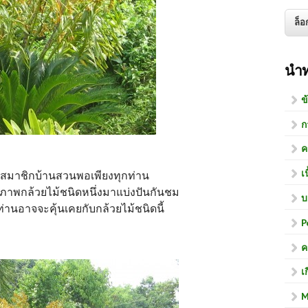
นำ
ข
ก
ค
เ
ับสมาชิกบ้านสวนพอเพียงทุกท่าน
นำภาพกล้วยไม้ชนิดหนึ่งมาแบ่งปันกันชม
บ
านอาจจะคุ้นเคยกับกล้วยไม้ชนิดนี้
P
ค
เ
M