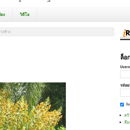
ียง
วิดีโอ
หางช้าง
ล็อ
Usern
รหัสผ
R
สร้
ลืม