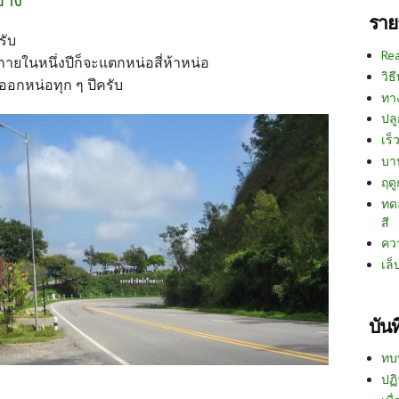
ราย
รับ
Re
ภายในหนึ่งปีก็จะแตกหน่อสี่ห้าหน่อ
วิธ
อกหน่อทุก ๆ ปีครับ
ทา
ปลู
เร็ว
บา
ฤด
ทด
สี
คว
เล็
บัน
ทบ
ปฏิ