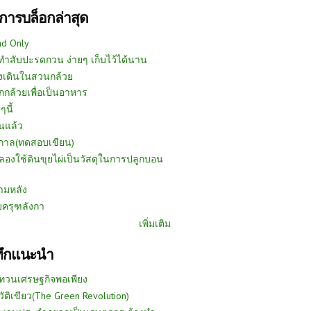
การบล็อกล่าสุด
ad Only
ีทำสับปะรดกวน ง่ายๆ เก็บไว้ได้นาน
งเดินในสวนกล้วย
กกล้วยเพื่อเป็นอาหาร
ๆนี้
นแล้ว
ูกาล(ทดสอบเขียน)
ลองใช้ดินขุยไผ่เป็นวัสดุในการปลูกบอน
ามหลัง
บครุฑลังกา
เพิ่มเติม
ทึกแนะนำ
ทวนเศรษฐกิจพอเพียง
วัติเขียว(The Green Revolution)