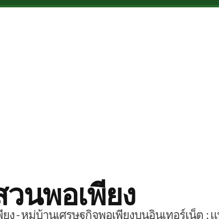
สวนพอเพียง
ยง - หมู่บ้านเศรษฐกิจพอเพียงบนอินเทอร์เน็ต : แ