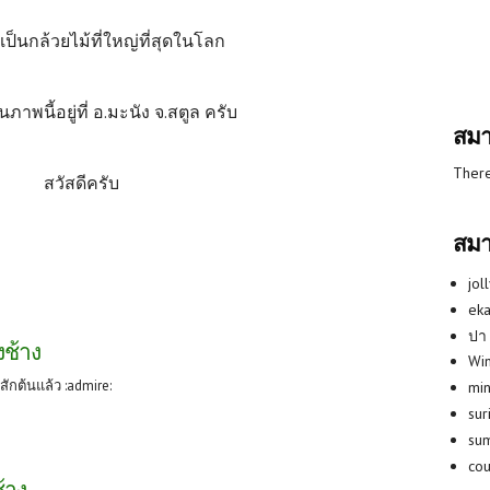
าเป็นกล้วยไม้ที่ใหญ่ที่สุดในโลก
ในภาพนี้อยู่ที่ อ.มะนัง จ.สตูล ครับ
สมา
There
สวัสดีครับ
สมา
jol
eka
ปา
งช้าง
Win
ีสักต้นแล้ว :admire:
min
su
su
co
ช้าง