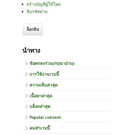
สร้างบัญชีผู้ใช้ใหม่
ลืมรหัสผ่าน
นำทาง
ข้อตกลงร่วม(กรุณาอ่าน)
การใช้งานเวบนี้
ความเห็นล่าสุด
เนื้อหาล่าสุด
บล็อกล่าสุด
Popular content
คนทำเวบนี้