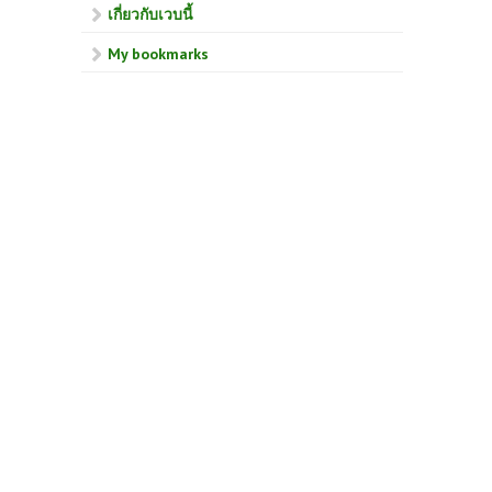
เกี่ยวกับเวบนี้
My bookmarks