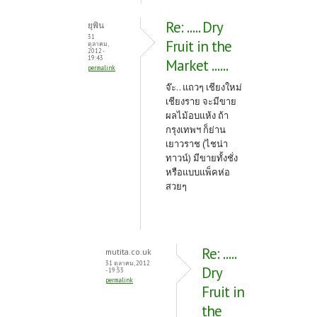
Re: ..... Dry
ยุพิน
31
Fruit in the
ตุลาคม,
2012 -
19:43
Market ......
permalink
จ๊ะ.. แถวๆ เชียงใหม่
เชียงราย จะมีขาย
ผลไม้อบแห้ง ถ้า
กรุงเทพฯ ก็ย่าน
เยาวราช (ไชน่า
ทาวน์) มีขายทั้งชั่ง
หรือแบบแพ็คห่อ
สวยๆ
Re: .....
mutita.co.uk
31 ตุลาคม, 2012
Dry
- 19:53
permalink
Fruit in
the