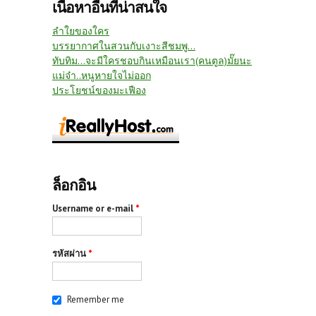
เนื้อหาอื่นที่น่าสนใจ
ลำใยของใคร
บรรยากาศในสวนกับเงาะสีชมพู...
ทับทิม...จะมีใครชอบกินเหมือนเรา(คนตูล)มั๊ยนะ
แม่จ๋า..หนูหายใจไม่ออก
ประโยชน์ของมะเฟือง
ล็อกอิน
Username or e-mail
*
รหัสผ่าน
*
Remember me