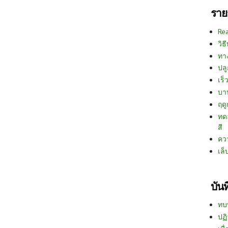
ราย
Re
วิธ
ทา
ปลู
เร็ว
บา
ฤด
ทด
สี
คว
เล็
บัน
ทบ
ปฏิ