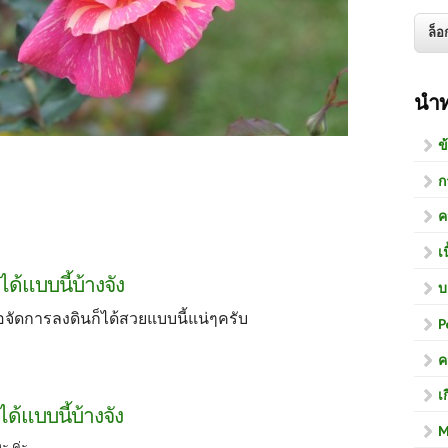
นำ
ข
ก
ค
เ
ด้แบบนี้บ้างจัง
บ
อจัดการลงดินก็ได้สวยแบบนี้แน่ๆครับ
P
ค
เ
ด้แบบนี้บ้างจัง
M
ะ ค่ะ