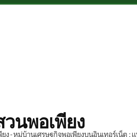
สวนพอเพียง
ยง - หมู่บ้านเศรษฐกิจพอเพียงบนอินเทอร์เน็ต : แ