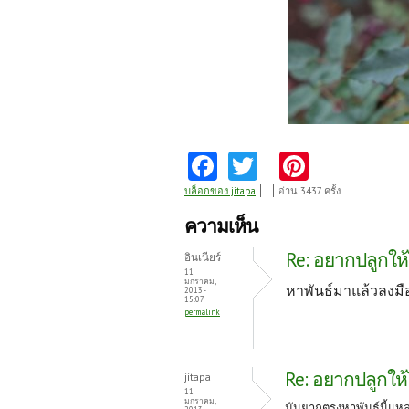
Fa
T
Pi
ce
w
nt
บล็อกของ jitapa
อ่าน 3437 ครั้ง
b
itt
er
ความเห็น
o
er
es
Re: อยากปลูกให้ไ
อินเนียร์
o
t
11
มกราคม,
หาพันธ์มาแล้วลงมื
2013 -
k
15:07
permalink
Re: อยากปลูกให้ไ
jitapa
11
มกราคม,
มันยากตรงหาพันธุ์นี้แหล