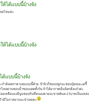
ห้ได้แบบนี้บ้างจัง
เลยไหมค่ะ
ห้ได้แบบนี้บ้างจัง
ด้แบบนี้บ้างจัง
ละกำลังลดราคาเลยแบบนี้ด้วย ป้านิวก็ชอบปลูกนะชอบปุ๋ยเยอะเคริื่
ำไหลผ่านชอบน้ำชอบแดดทั้งวัน ถ้าได้อากาศเย็นนิดๆยิ่งแจ๋วค่ะ
่อยเหลือแมงอีนูนชอบกินที่หนองคายน่ะขายต้นละ15บาทเป็นแหล่ง
นถ้ามีโอกาสมาแนะนำเลยคะ