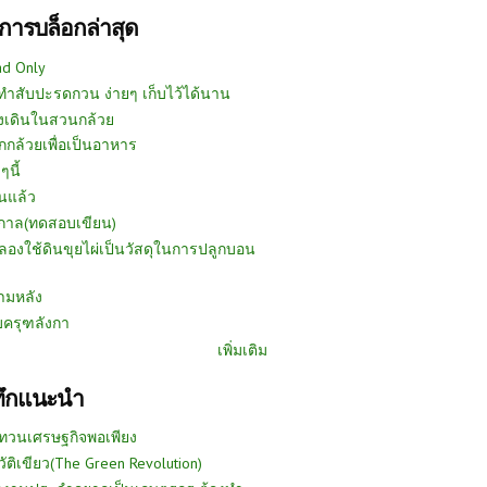
การบล็อกล่าสุด
ad Only
ีทำสับปะรดกวน ง่ายๆ เก็บไว้ได้นาน
งเดินในสวนกล้วย
กกล้วยเพื่อเป็นอาหาร
ๆนี้
นแล้ว
ูกาล(ทดสอบเขียน)
ลองใช้ดินขุยไผ่เป็นวัสดุในการปลูกบอน
ามหลัง
บครุฑลังกา
เพิ่มเติม
ทึกแนะนำ
ทวนเศรษฐกิจพอเพียง
วัติเขียว(The Green Revolution)