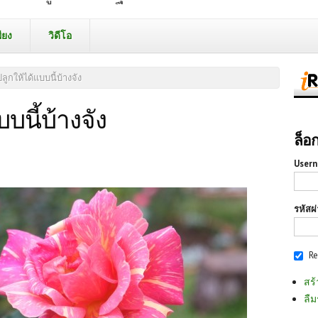
ียง
วิดีโอ
ูกให้ได้แบบนี้บ้างจัง
บนี้บ้างจัง
ล็อ
Usern
รหัสผ
R
สร้
ลืม