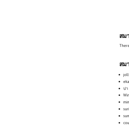
สมา
There
สมา
jol
eka
ปา
Win
min
su
su
co