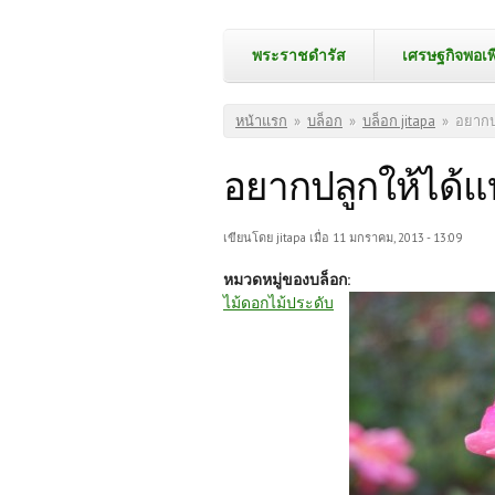
พระราชดำรัส
เศรษฐกิจพอเพ
คุณอยู่ที่นี่
หน้าแรก
»
บล็อก
»
บล็อก jitapa
»
อยากปล
อยากปลูกให้ได้แบ
เขียนโดย
jitapa
เมื่อ 11 มกราคม, 2013 - 13:09
หมวดหมู่ของบล็อก:
ไม้ดอกไม้ประดับ