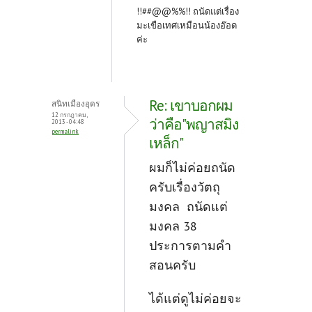
!!##@@%%!! ถนัดแต่เรื่อง
มะเขือเทศเหมือนน้องอ๊อด
ค่ะ
Re: เขาบอกผม
สนิทเมืองอุดร
12 กรกฎาคม,
ว่าคือ"พญาสมิง
2013 - 04:48
permalink
เหล็ก"
ผมก็ไม่ค่อยถนัด
ครับเรื่องวัตถุ
มงคล ถนัดแต่
มงคล 38
ประการตามคำ
สอนครับ
ได้แต่ดูไม่ค่อยจะ