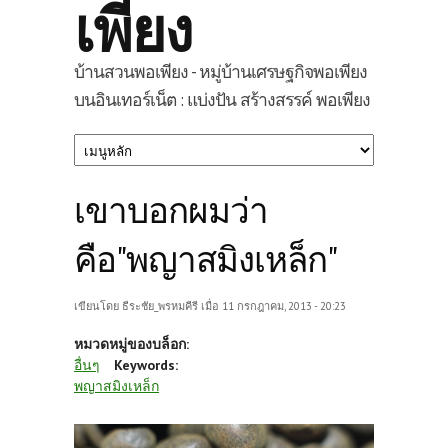
เพียง
บ้านสวนพอเพียง - หมู่บ้านเศรษฐกิจพอเพียง
บนอินเทอร์เน็ต : แบ่งปัน สร้างสรรค์ พอเพียง
เขาบอกผมว่า
คือ"พญาสมิงเหล็ก"
เขียนโดย
ธีระชัย_พรหมคีรี
เมื่อ 11 กรกฎาคม, 2013 - 20:23
หมวดหมู่ของบล็อก:
อื่นๆ
Keywords:
พญาสมิงเหล็ก