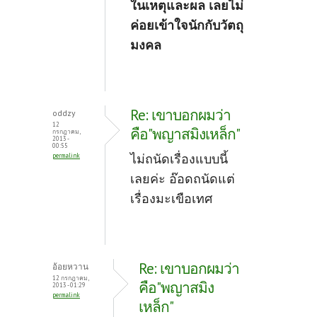
ในเหตุและผล เลยไม่
ค่อยเข้าใจนักกับวัตถุ
มงคล
Re: เขาบอกผมว่า
oddzy
12
คือ"พญาสมิงเหล็ก"
กรกฎาคม,
2013 -
00:55
ไม่ถนัดเรื่องแบบนี้
permalink
เลยค่ะ อ๊อดถนัดแต่
เรื่องมะเขือเทศ
Re: เขาบอกผมว่า
อ้อยหวาน
12 กรกฎาคม,
คือ"พญาสมิง
2013 - 01:29
permalink
เหล็ก"