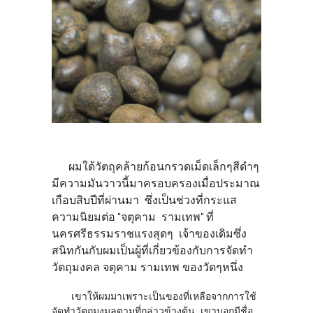
ผมใด้วัตถุคล้ายก้อนกรวดเม็ดเล็กๆสีดำๆ
มีความมันวาวนี้มาครอบครองเมื่อประมาณ
เกือบสิบปีที่ผ่านมา ซึ่งเป็นช่วงที่กระแส
ความนิยมต่อ "จตุคาม รามเทพ" ที่
นครศรีธรรมราชแรงสุดๆ เจ้าของเดิมซึ่ง
สนิทกันกับผมเป็นผู้ที่เกี่ยวข้องกับการจัดทำ
วัตถุมงคล จตุคาม รามเทพ ของวัดๆหนึ่ง
เขาให้ผมมาเพราะเป็นของที่เหลือจากการใช้
จัดทำวัตถุมงมลตามที่กล่าวข้างต้น เขาบอกมีชื่อ