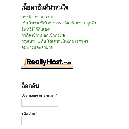
เนื้อหาอื่นที่น่าสนใจ
นางฟ้า กับ สายลม
เชิญโหวต ชื่อโครงการ "ส่งเสริมการปลูกผัก
อินทรีย์ไว้กินเอง"
ลากิจ (บ้านนอกเข้ากรุงฯ)
กรุงเทพ......กับ โลเคชั่นใหม่กลางสาทร
ลมพายุและสายฝน
ล็อกอิน
Username or e-mail
*
รหัสผ่าน
*