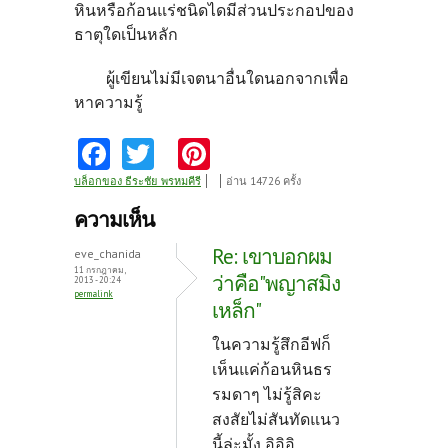
หินหรือก้อนแร่ชนิดไดมีส่วนประกอปของ
ธาตุใดเป็นหลัก
ผู้เขียนไม่มีเจตนาอื่นใดนอกจากเพื่อ
หาความรู้
Fa
T
Pi
ce
w
nt
บล็อกของ ธีระชัย_พรหมคีรี
อ่าน 14726 ครั้ง
b
itt
er
ความเห็น
o
er
es
Re: เขาบอกผม
eve_chanida
o
t
11 กรกฎาคม,
ว่าคือ"พญาสมิง
2013 - 20:24
permalink
k
เหล็ก"
ในความรู้สึกอีฟก็
เห็นแค่ก้อนหินธร
รมดาๆ ไม่รู้สิคะ
สงสัยไม่สันทัดแนว
นี้ล่ะมั้ง อิอิอิ