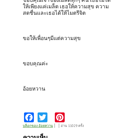
ขอบคุณเจ้าของเมล็ดทุกๆ คน เธอไม่ได้
ให้เพียงแค่เมล็ด เธอให้ความสุข ความ
สดชื่นและเธอได้ให้ไมตรีจิต
ขอให้เพื่อนๆมีแต่ความสุข
ขอบคุณค่ะ
อ้อยหวาน
Fa
T
Pi
ce
w
nt
บล็อกของ อ้อยหวาน
อ่าน 11029 ครั้ง
b
itt
er
ความเห็น