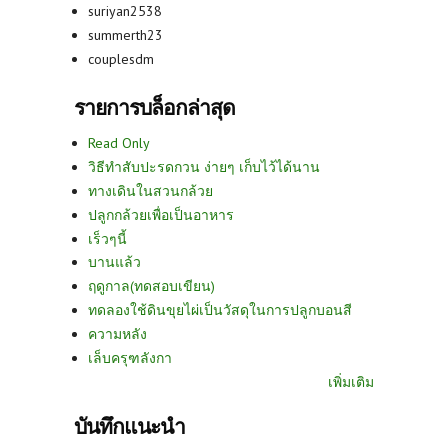
suriyan2538
summerth23
couplesdm
รายการบล็อกล่าสุด
Read Only
วิธีทำสับปะรดกวน ง่ายๆ เก็บไว้ได้นาน
ทางเดินในสวนกล้วย
ปลูกกล้วยเพื่อเป็นอาหาร
เร็วๆนี้
บานแล้ว
ฤดูกาล(ทดสอบเขียน)
ทดลองใช้ดินขุยไผ่เป็นวัสดุในการปลูกบอนสี
ความหลัง
เล็บครุฑลังกา
เพิ่มเติม
บันทึกแนะนำ