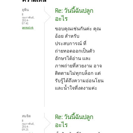
o
er
es
Re: วันนี้ฉันปลูก
ยุพิน
o
t
8
อะไร
กุมภาพันธ์,
2014 -
k
07:41
ขอบคุณเช่นกันค่ะ
คุณ
permalink
อ้อย สำหรับ
ประสบการณ์ ที่
ถ่ายทอดออกเป็นตัว
อักษรได้อ่าน และ
ภาพถ่ายที่สวยงาม อาจ
ติดตามไม่ทุกบล็อก แต่
รับรู้ได้ถึงความอ่อนโยน
และน้ำใจที่งดงามค่ะ
Re: วันนี้ฉันปลูก
สมจิต
8
อะไร
กุมภาพันธ์,
2014 -
09:25