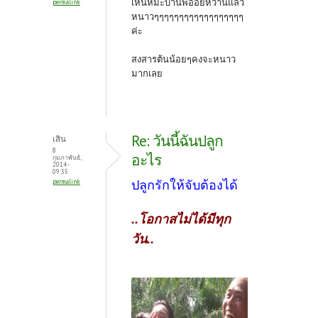
เห็นหิมะบ้านพี่อ้อยหวานแล้ว
permalink
หนาวๆๆๆๆๆๆๆๆๆๆๆๆๆๆๆๆๆๆ
ค่ะ
สงสารต้นน้อยๆคงจะหนาว
มากเลย
Re: วันนี้ฉันปลูก
เสิน
8
อะไร
กุมภาพันธ์,
2014 -
09:35
ปลูกรักให้จับต้องได้
permalink
..โอกาสไม่ได้มีทุก
วัน..