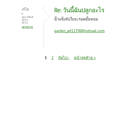
Re: วันนี้ฉันปลูกอะไร
เจ้โส
9
กุมภาพันธ์,
น้ำแข็งจับใบจะรอดมั้ยหน่อ
2014 -
20:52
permalink
garden_art1139@hotmail.com
หน้า
1
2
ถัดไป ›
หน้าสุดท้าย »