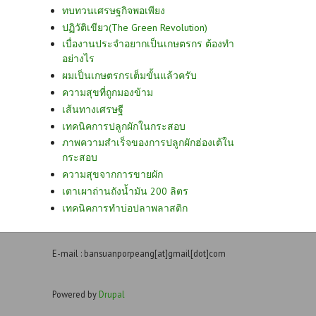
ทบทวนเศรษฐกิจพอเพียง
ปฏิวัติเขียว(The Green Revolution)
เบื่องานประจำอยากเป็นเกษตรกร ต้องทำ
อย่างไร
ผมเป็นเกษตรกรเต็มขั้นแล้วครับ
ความสุขที่ถูกมองข้าม
เส้นทางเศรษฐี
เทคนิคการปลูกผักในกระสอบ
ภาพความสำเร็จของการปลูกผักฮ่องเต้ใน
กระสอบ
ความสุขจากการขายผัก
เตาเผาถ่านถังน้ำมัน 200 ลิตร
เทคนิคการทำบ่อปลาพลาสติก
E-mail : bansuanporpeang[at]gmail[dot]com
Powered by
Drupal