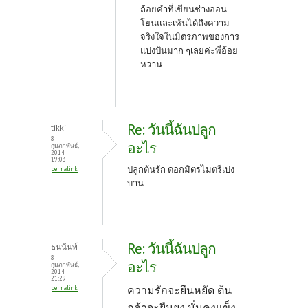
ถ้อยคำที่เขียนช่างอ่อน
โยนและเห้นได้ถึงความ
จริงใจในมิตรภาพของการ
แบ่งปันมาก ๆเลยค่ะพี่อ้อย
หวาน
Re: วันนี้ฉันปลูก
tikki
8
อะไร
กุมภาพันธ์,
2014 -
19:03
ปลูกต้นรัก ดอกมิตรไมตรีเบ่ง
permalink
บาน
Re: วันนี้ฉันปลูก
ธนนันท์
8
อะไร
กุมภาพันธ์,
2014 -
21:29
ความรักจะยืนหยัด ต้น
permalink
กล้าจะยืนยง มั่นคงแข็ง