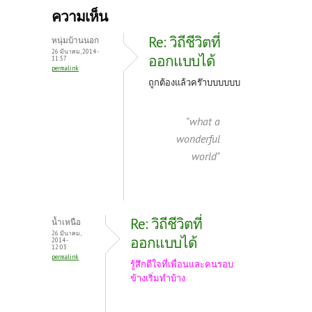
b
itt
er
ความเห็น
o
er
es
Re: วิถีชีวิตที่
หนุ่มบ้านนอก
o
t
26 มีนาคม, 2014 -
ออกแบบได้
11:57
permalink
k
ถูกต้องแล้วคร๊าบบบบบบ
"what a
wonderful
world"
Re: วิถีชีวิตที่
น้ำเหนือ
26 มีนาคม,
ออกแบบได้
2014 -
12:03
permalink
รู้สึกดีใจที่เพื่อนและคนรอบ
ข้างเริ่มทำบ้าง