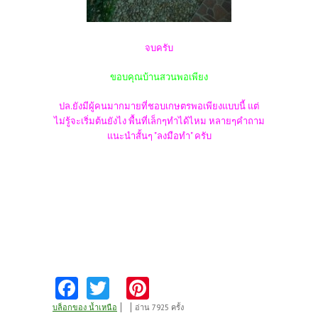
จบครับ
ขอบคุณบ้านสวนพอเพียง
ปล.ยังมีผู้คนมากมายที่ชอบเกษตรพอเพียงแบบนี้ แต่
ไม่รู้จะเริ่มต้นยังไง พื้นที่เล็กๆทำได้ไหม หลายๆคำถาม
แนะนำสั้นๆ "ลงมือทำ" ครับ
Fa
T
Pi
ce
w
nt
บล็อกของ น้ำเหนือ
อ่าน 7925 ครั้ง