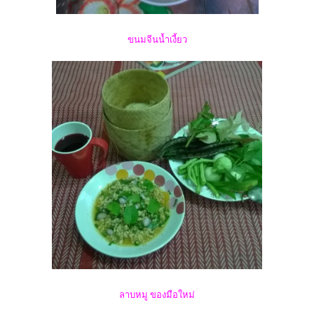
ขนมจีนน้ำเงี้ยว
ลาบหมู ของมือใหม่