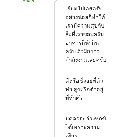
permalink
เยี่ยมไปเลยครับ
อย่างน้อยก็ทำให้
เรามีความสุขกับ
สิ่งที่เราชอบครับ
อาหารก็น่ากิน
ครับ ถั่วฝักยาว
กำลังงามเลยครับ
ดีหรือชั่วอยู่ที่ตัว
ทำ สูงหรือต่ำอยู่
ที่ทำตัว
บุคคลจะล่วงทุกข์
ได้เพราะความ
เพียร