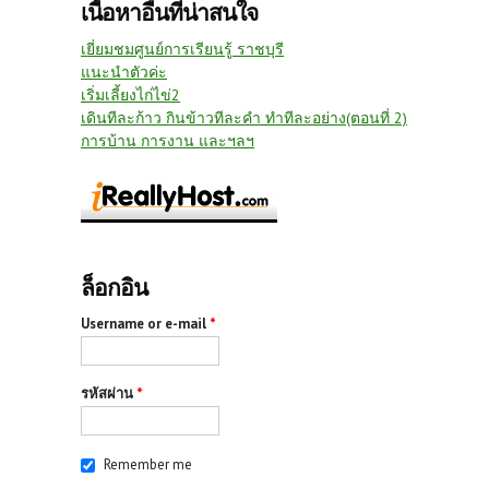
เนื้อหาอื่นที่น่าสนใจ
เยี่ยมชมศูนย์การเรียนรู้ ราชบุรี
แนะนำตัวค่ะ
เริ่มเลี้ยงไก่ไข่2
เดินทีละก้าว กินข้าวทีละคำ ทำทีละอย่าง(ตอนที่ 2)
การบ้าน การงาน และฯลฯ
ล็อกอิน
Username or e-mail
*
รหัสผ่าน
*
Remember me