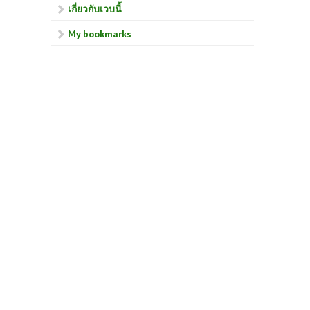
เกี่ยวกับเวบนี้
My bookmarks