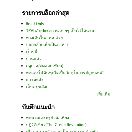
รายการบล็อกล่าสุด
Read Only
วิธีทำสับปะรดกวน ง่ายๆ เก็บไว้ได้นาน
ทางเดินในสวนกล้วย
ปลูกกล้วยเพื่อเป็นอาหาร
เร็วๆนี้
บานแล้ว
ฤดูกาล(ทดสอบเขียน)
ทดลองใช้ดินขุยไผ่เป็นวัสดุในการปลูกบอนสี
ความหลัง
เล็บครุฑลังกา
เพิ่มเติม
บันทึกแนะนำ
ทบทวนเศรษฐกิจพอเพียง
ปฏิวัติเขียว(The Green Revolution)
เบื่องานประจำอยากเป็นเกษตรกร ต้องทำ