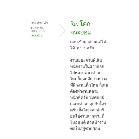
Re: โคก
กระต่ายดำ
15 ตุลาคม,
กระออม
2015 - 11:22
permalink
แอบเข้ามาอ่านแต่ไม่
ได้ log in ครับ
งานเยอะครับพี่เสิน
พนักงานในฝ่ายออก
ไปหลายคน เข้ามา
ใหม่ก็ออกอีก ระหว่าง
ที่ฝึกงานเด็กใหม่ ก็เลย
ต้องทำงานหลาย
หน้าที่ครับ ไม่ค่อยมี
เวลาเข้ามาคุยกับใคร
ครับ ตั้งใจจะลาพักรั
อนไปงานลากพระ ก็
ไม่อนุมัติ หัวหน้างาน
ขอให้อยู่ช่วยก่อน