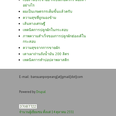
อย่างไร
ผมเป็นเกษตรกรเต็มขั้นแล้วครับ
ความสุขที่ถูกมองข้าม
เส้นทางเศรษฐี
เทคนิคการปลูกผักในกระสอบ
ภาพความสำเร็จของการปลูกผักฮ่องเต้ใน
กระสอบ
ความสุขจากการขายผัก
เตาเผาถ่านถังน้ำมัน 200 ลิตร
เทคนิคการทำบ่อปลาพลาสติก
E-mail : bansuanporpeang[at]gmail[dot]com
Powered by
Drupal
จำนวนผู้เยี่ยมชม ตั้งแต่ 14 ตุลาคม 2551