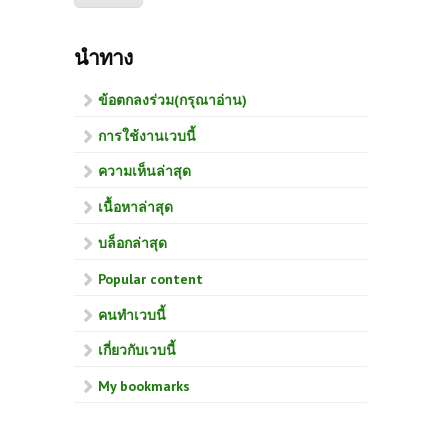
นำทาง
ข้อตกลงร่วม(กรุณาอ่าน)
การใช้งานเวบนี้
ความเห็นล่าสุด
เนื้อหาล่าสุด
บล็อกล่าสุด
Popular content
คนทำเวบนี้
เกี่ยวกับเวบนี้
My bookmarks