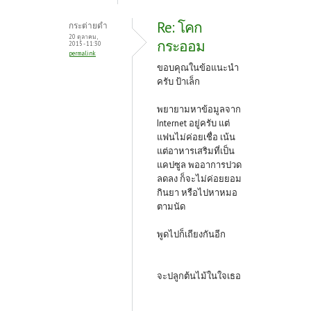
Re: โคก
กระต่ายดำ
20 ตุลาคม,
กระออม
2015 - 11:30
permalink
ขอบคุณในข้อแนะนำ
ครับ ป้าเล็ก
พยายามหาข้อมูลจาก
Internet อยู่ครับ แต่
แฟนไม่ค่อยเชื่อ เน้น
แต่อาหารเสริมที่เป็น
แคปซูล พออาการปวด
ลดลง ก็จะไม่ค่อยยอม
กินยา หรือไปหาหมอ
ตามนัด
พูดไปก็เถียงกันอีก
จะปลูกต้นไม้ในใจเธอ