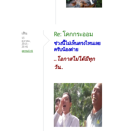
Re: โคกกระออม
เสิน
13
ตุลาคม,
ช่วงนี้ไม่เห็นตรงไหนเลย
2015 -
20:41
ครับน้องต่าย
permalink
..โอกาสไม่ได้มีทุก
วัน..