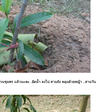
่สวนชุมพร แล้วนะคะ ..อัดน้ำ ลงไป สามถัง คลุมด้วยหญ้า ...สามวัน