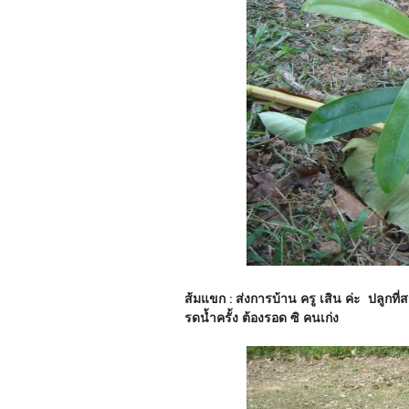
ส้มแขก : ส่งการบ้าน ครู เสิน ค่ะ ปลูกที
รดน้ำครั้ง ต้องรอด ซิ คนเก่ง