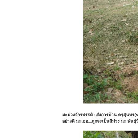
มะม่วงจักรพรรดิ : ส่งการบ้าน ครูสุนทร(s
อย่างดี นะเธอ....ลูกจะเป็นสีม่วง นะ พันธุ์นี