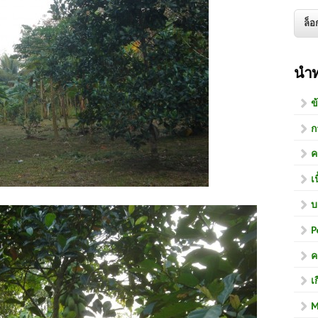
นำ
ข
ก
ค
เ
บ
P
ค
เ
M