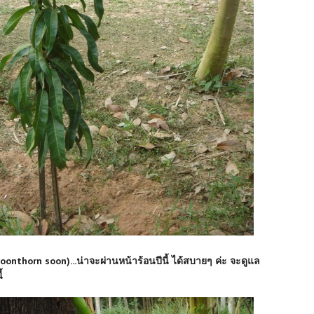
oonthorn soon)...น่าจะผ่านหน้าร้อนปีนี้ ได้สบายๆ ค่ะ จะดูแล
้