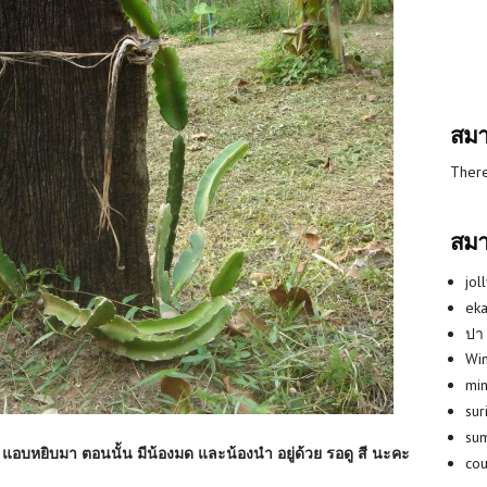
สมา
There
สมา
jol
eka
ปา
Win
min
su
su
ว่า แอบหยิบมา ตอนนั้น มีน้องมด และน้องนำ อยู่ด้วย รอดู สี นะคะ
co