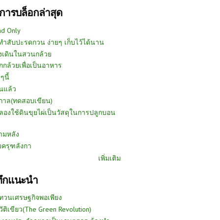
การบล็อกล่าสุด
ad Only
ีทำสับปะรดกวน ง่ายๆ เก็บไว้ได้นาน
งเดินในสวนกล้วย
กกล้วยเพื่อเป็นอาหาร
ๆนี้
นแล้ว
ูกาล(ทดสอบเขียน)
ลองใช้ดินขุยไผ่เป็นวัสดุในการปลูกบอน
ามหลัง
บครุฑลังกา
เพิ่มเติม
ทึกแนะนำ
ทวนเศรษฐกิจพอเพียง
วัติเขียว(The Green Revolution)