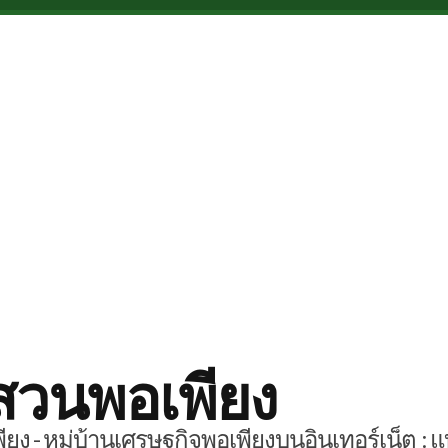
สวนพอเพียง
ยง - หมู่บ้านเศรษฐกิจพอเพียงบนอินเทอร์เน็ต : แ