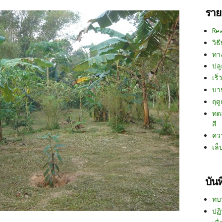
ราย
Re
วิธ
ทา
ปลู
เร็ว
บา
ฤด
ทด
สี
คว
เล็
บัน
ทบ
ปฏิ